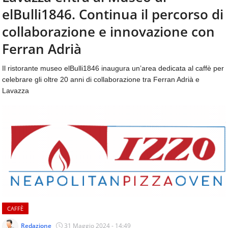
aggiornamenti
elBulli1846. Continua il percorso di
CONTATTI
quotidiani
su
collaborazione e innovazione con
temi
Ferran Adrià
come
ospitalità,
Il ristorante museo elBulli1846 inaugura un’area dedicata al caffè per
ristorazione,
celebrare gli oltre 20 anni di collaborazione tra Ferran Adrià e
food
&
Lavazza
beverage,
catering
e
articoli
quotidiani
sul
mondo
dell'alimentazione,
dei
consumi
fuoricasa,
CAFFÈ
del
Redazione
31 Maggio 2024 - 14:49