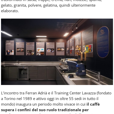
gelato, granita, polvere, gelatina, quindi ulteriormente
elaborato.
L’incontro tra Ferran Adrià e il Training Center Lavazza (fondato
a Torino nel 1989 e attivo oggi in oltre 55 sedi in tutto il
mondo) inaugura un periodo molto vivace in cui
il caffè
supera i confini del suo ruolo tradizionale per