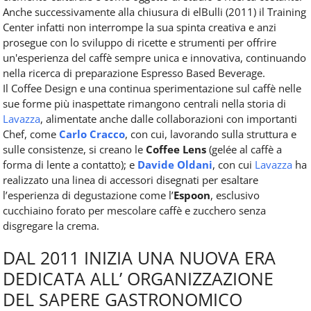
Anche successivamente alla chiusura di elBulli (2011) il Training
Center infatti non interrompe la sua spinta creativa e anzi
prosegue con lo sviluppo di ricette e strumenti per offrire
un'esperienza del caffè sempre unica e innovativa, continuando
nella ricerca di preparazione Espresso Based Beverage.
Il Coffee Design e una continua sperimentazione sul caffè nelle
sue forme più inaspettate rimangono centrali nella storia di
Lavazza
, alimentate anche dalle collaborazioni con importanti
Chef, come
Carlo Cracco
, con cui, lavorando sulla struttura e
sulle consistenze, si creano le
Coffee Lens
(gelée al caffè a
forma di lente a contatto); e
Davide Oldani
, con cui
Lavazza
ha
realizzato una linea di accessori disegnati per esaltare
l’esperienza di degustazione come l’
Espoon
, esclusivo
cucchiaino forato per mescolare caffè e zucchero senza
disgregare la crema.
DAL 2011 INIZIA UNA NUOVA ERA
DEDICATA ALL’ ORGANIZZAZIONE
DEL SAPERE GASTRONOMICO