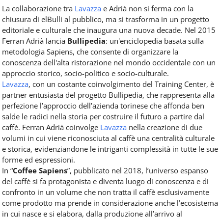
La collaborazione tra
Lavazza
e Adrià non si ferma con la
chiusura di elBulli al pubblico, ma si trasforma in un progetto
editoriale e culturale che inaugura una nuova decade. Nel 2015
Ferran Adrià lancia
Bullipedia
: un'enciclopedia basata sulla
metodologia Sapiens, che consente di organizzare la
conoscenza dell'alta ristorazione nel mondo occidentale con un
approccio storico, socio-politico e socio-culturale.
Lavazza
, con un costante coinvolgimento del Training Center, è
partner entusiasta del progetto Bullipedia, che rappresenta alla
perfezione l’approccio dell’azienda torinese che affonda ben
salde le radici nella storia per costruire il futuro a partire dal
caffè. Ferran Adrià coinvolge
Lavazza
nella creazione di due
volumi in cui viene riconosciuta al caffè una centralità culturale
e storica, evidenziandone le intriganti complessità in tutte le sue
forme ed espressioni.
In “
Coffee Sapiens
”, pubblicato nel 2018, l’universo espanso
del caffè si fa protagonista e diventa luogo di conoscenza e di
confronto in un volume che non tratta il caffè esclusivamente
come prodotto ma prende in considerazione anche l’ecosistema
in cui nasce e si elabora, dalla produzione all’arrivo al