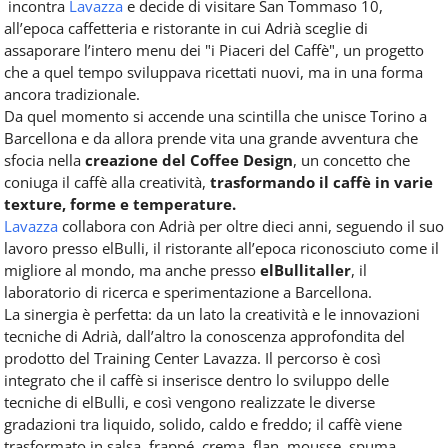
incontra
Lavazza
e decide di visitare San Tommaso 10,
all’epoca caffetteria e ristorante in cui Adrià sceglie di
assaporare l’intero menu dei "i Piaceri del Caffè", un progetto
che a quel tempo sviluppava ricettati nuovi, ma in una forma
ancora tradizionale.
Da quel momento si accende una scintilla che unisce Torino a
Barcellona e da allora prende vita una grande avventura che
sfocia nella
creazione del Coffee Design
, un concetto che
coniuga il caffè alla creatività,
trasformando il caffè in varie
texture, forme e temperature.
Lavazza
collabora con Adrià per oltre dieci anni, seguendo il suo
lavoro presso elBulli, il ristorante all’epoca riconosciuto come il
migliore al mondo, ma anche presso
elBullitaller
, il
laboratorio di ricerca e sperimentazione a Barcellona.
La sinergia è perfetta: da un lato la creatività e le innovazioni
tecniche di Adrià, dall’altro la conoscenza approfondita del
prodotto del Training Center Lavazza. Il percorso è così
integrato che il caffè si inserisce dentro lo sviluppo delle
tecniche di elBulli, e così vengono realizzate le diverse
gradazioni tra liquido, solido, caldo e freddo; il caffè viene
trasformato in salsa, frappé, crema, flan, mousse, spuma,