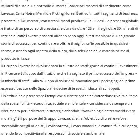
miliardi di euro e un portfolio di marchi leader nei mercati di riferimento come
Lavazza, Carte Noire, Merrild e Kicking Horse. È attivo in tutti i segmenti di business,
presente in 140 mercati, con 8 stabilimenti produttivi in 5 Paesi. La presenza globale
è frutto di un percorso di crescita che dura da oltre 125 anni e gli oltre 30 miliardi di
tazzine di caffè Lavazza prodotti all’anno sono oggi la testimonianza di una grande
storia di successo, per continuare a offrire il miglior caffè possibile in qualsiasi
forma, curando ogni aspetto della filiera, dalla selezione della materia prima al
prodotto in tazza.
Il Gruppo Lavazza ha rivoluzionato la cultura del caffè grazie ai continui investimenti
in Ricerca e Sviluppo: dall’intuizione che ha segnato il primo successo dell’impresa –
la miscela di caffè – allo sviluppo di soluzioni innovative per i packaging; dal primo
espresso bevuto nello Spazio alle decine di brevetti industriali sviluppati.
Un’attitudine a precorrere i tempi che si riflette anche nell’attenzione rivolta al tema
della sostenibilità – economica, sociale e ambientale – considerata da sempre un
riferimento per indirizzare la strategia aziendale. “Awakening a better world every
morning” è il purpose del Gruppo Lavazza, che ha l’obiettivo di creare valore
sostenibile per gli azionisti, i collaboratori, i consumatori e le comunità in cui opera,
unendo la competitività alla responsabilità sociale e ambientale.