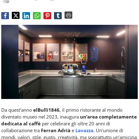
Food
Service
e
tutte
le
novità
del
comparto
Horeca.
Da quest’anno
elBulli1846
, il primo ristorante al mondo
diventato museo nel 2023, inaugura
un’area completamente
dedicata al caffè
per celebrare gli oltre 20 anni di
collaborazione tra
Ferran Adrià
e
Lavazza
. Un’unione di
mondi, valori, stile, gusto, creatività, ma soprattutto un’amicizia