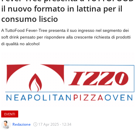
aggiornamenti
il nuovo formato in lattina per il
CONTATTI
quotidiani
su
consumo liscio
temi
come
A TuttoFood Fever-Tree presenta il suo ingresso nel segmento dei
ospitalità,
soft drink pensato per rispondere alla crescente richiesta di prodotti
ristorazione,
di qualità no alcohol
food
&
beverage,
catering
e
articoli
quotidiani
sul
mondo
dell'alimentazione,
dei
EVENTI
consumi
fuoricasa,
Redazione
17 Apr 2025 - 12:34
del