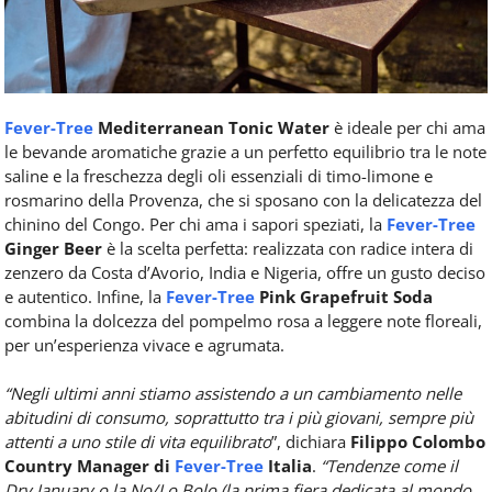
Fever-Tree
Mediterranean Tonic Water
è ideale per chi ama
le bevande aromatiche grazie a un perfetto equilibrio tra le note
saline e la freschezza degli oli essenziali di timo-limone e
rosmarino della Provenza, che si sposano con la delicatezza del
chinino del Congo. Per chi ama i sapori speziati, la
Fever-Tree
Ginger Beer
è la scelta perfetta: realizzata con radice intera di
zenzero da Costa d’Avorio, India e Nigeria, offre un gusto deciso
e autentico. Infine, la
Fever-Tree
Pink Grapefruit Soda
combina la dolcezza del pompelmo rosa a leggere note floreali,
per un’esperienza vivace e agrumata.
“Negli ultimi anni stiamo assistendo a un cambiamento nelle
abitudini di consumo, soprattutto tra i più giovani, sempre più
attenti a uno stile di vita equilibrato
”, dichiara
Filippo Colombo
Country Manager di
Fever-Tree
Italia
.
“Tendenze come il
Dry January o la No/Lo Bolo (la prima fiera dedicata al mondo