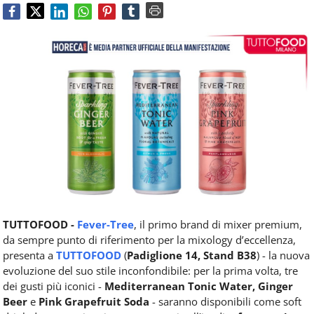
Food
Service
e
tutte
le
novità
del
comparto
Horeca.
TUTTOFOOD -
Fever-Tree
, il primo brand di mixer premium,
da sempre punto di riferimento per la mixology d’eccellenza,
presenta a
TUTTOFOOD
(
Padiglione 14, Stand B38
) - la nuova
evoluzione del suo stile inconfondibile: per la prima volta, tre
dei gusti più iconici -
Mediterranean Tonic Water, Ginger
Beer
e
Pink Grapefruit Soda
- saranno disponibili come soft