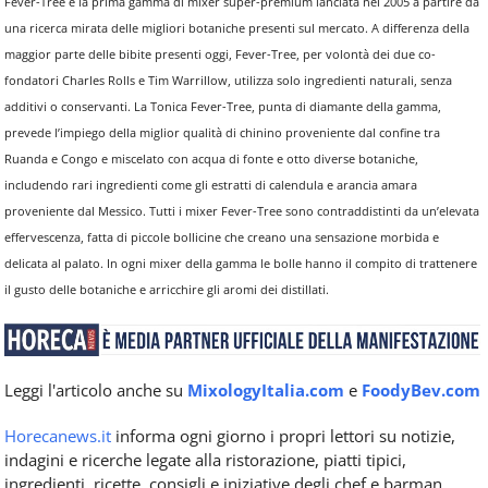
Fever-Tree è la prima gamma di mixer super-premium lanciata nel 2005 a partire da
una ricerca mirata delle migliori botaniche presenti sul mercato. A differenza della
maggior parte delle bibite presenti oggi, Fever-Tree, per volontà dei due co-
fondatori Charles Rolls e Tim Warrillow, utilizza solo ingredienti naturali, senza
additivi o conservanti. La Tonica Fever-Tree, punta di diamante della gamma,
prevede l’impiego della miglior qualità di chinino proveniente dal confine tra
Ruanda e Congo e miscelato con acqua di fonte e otto diverse botaniche,
includendo rari ingredienti come gli estratti di calendula e arancia amara
proveniente dal Messico. Tutti i mixer Fever-Tree sono contraddistinti da un’elevata
effervescenza, fatta di piccole bollicine che creano una sensazione morbida e
delicata al palato. In ogni mixer della gamma le bolle hanno il compito di trattenere
il gusto delle botaniche e arricchire gli aromi dei distillati.
Leggi l'articolo anche su
MixologyItalia.com
e
FoodyBev.com
Horecanews.it
informa ogni giorno i propri lettori su notizie,
indagini e ricerche legate alla ristorazione, piatti tipici,
ingredienti, ricette, consigli e iniziative degli chef e barman,