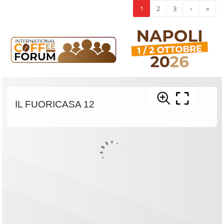
1
2
3
›
»