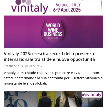
aggiornamenti
CONTATTI
quotidiani
su
temi
come
ospitalità,
ristorazione,
food
&
beverage,
catering
Vinitaly 2025: crescita record della presenza
e
internazionale tra sfide e nuove opportunità
articoli
Redazione 2
10 Apr 2025 14:55
quotidiani
Vinitaly 2025 chiude con 97.000 presenze e +7% di operatori
sul
mondo
esteri, confermando la sua centralità per il settore vitivinicolo
dell'alimentazione,
nonostante le sfide globali.
dei
consumi
fuoricasa,
del