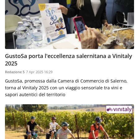
Food
Service
e
tutte
le
novità
del
comparto
Horeca.
GustoSa porta l'eccellenza salernitana a Vinitaly
2025
Redazione 5
7 Apr 2025 16:29
GustoSa, promossa dalla Camera di Commercio di Salerno,
torna al Vinitaly 2025 con un viaggio sensoriale tra vini e
sapori autentici del territorio