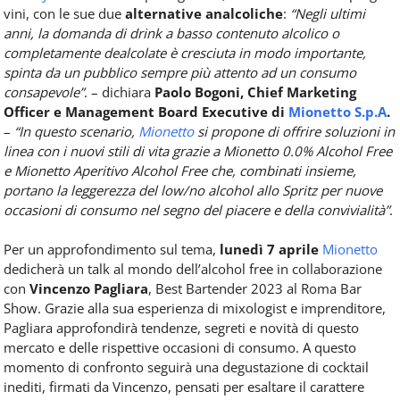
vini, con le sue due
alternative analcoliche
:
“Negli ultimi
anni, la domanda di drink a basso contenuto alcolico o
completamente dealcolate è cresciuta in modo importante,
spinta da un pubblico sempre più attento ad un consumo
consapevole”
. – dichiara
Paolo Bogoni, Chief Marketing
Officer e Management Board Executive di
Mionetto S.p.A
.
–
“In questo scenario,
Mionetto
si propone di offrire soluzioni in
linea con i nuovi stili di vita grazie a Mionetto 0.0% Alcohol Free
e Mionetto Aperitivo Alcohol Free che, combinati insieme,
portano la leggerezza del low/no alcohol allo Spritz per nuove
occasioni di consumo nel segno del piacere e della convivialità”
.
Per un approfondimento sul tema,
lunedì 7 aprile
Mionetto
dedicherà un talk al mondo dell’alcohol free in collaborazione
con
Vincenzo Pagliara
, Best Bartender 2023 al Roma Bar
Show. Grazie alla sua esperienza di mixologist e imprenditore,
Pagliara approfondirà tendenze, segreti e novità di questo
mercato e delle rispettive occasioni di consumo. A questo
momento di confronto seguirà una degustazione di cocktail
inediti, firmati da Vincenzo, pensati per esaltare il carattere