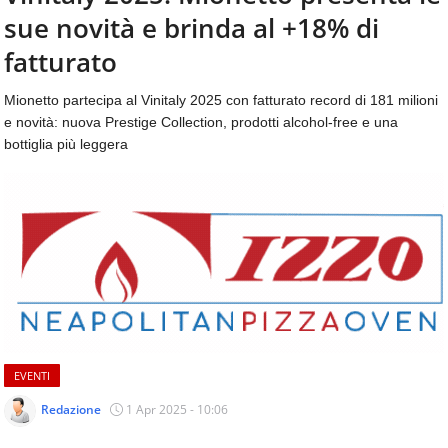
aggiornamenti
sue novità e brinda al +18% di
CONTATTI
quotidiani
su
fatturato
temi
come
Mionetto partecipa al Vinitaly 2025 con fatturato record di 181 milioni
ospitalità,
e novità: nuova Prestige Collection, prodotti alcohol-free e una
ristorazione,
bottiglia più leggera
food
&
beverage,
catering
e
articoli
quotidiani
sul
mondo
dell'alimentazione,
dei
EVENTI
consumi
fuoricasa,
Redazione
1 Apr 2025 - 10:06
del