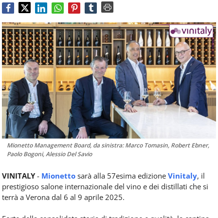
Food
Service
e
tutte
le
novità
del
comparto
Horeca.
Mionetto Management Board, da sinistra: Marco Tomasin, Robert Ebner,
Paolo Bogoni, Alessio Del Savio
VINITALY
-
Mionetto
sarà alla 57esima edizione
Vinitaly
, il
prestigioso salone internazionale del vino e dei distillati che si
terrà a Verona dal 6 al 9 aprile 2025.