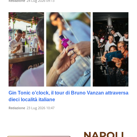
Redazione
24 Lug 2026 09:13
Gin Tonic o’clock, il tour di Bruno Vanzan attraversa
dieci località italiane
Redazione
23 Lug 2026 10:47