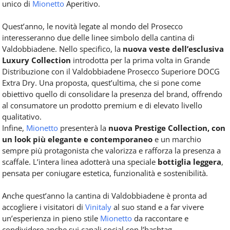
unico di
Mionetto
Aperitivo.
Quest’anno, le novità legate al mondo del Prosecco
interesseranno due delle linee simbolo della cantina di
Valdobbiadene. Nello specifico, la
nuova veste dell’esclusiva
Luxury Collection
introdotta per la prima volta in Grande
Distribuzione con il Valdobbiadene Prosecco Superiore DOCG
Extra Dry. Una proposta, quest’ultima, che si pone come
obiettivo quello di consolidare la presenza del brand, offrendo
al consumatore un prodotto premium e di elevato livello
qualitativo.
Infine,
Mionetto
presenterà la
nuova Prestige Collection, con
un look più elegante e contemporaneo
e un marchio
sempre più protagonista che valorizza e rafforza la presenza a
scaffale. L’intera linea adotterà una speciale
bottiglia leggera
,
pensata per coniugare estetica, funzionalità e sostenibilità.
Anche quest’anno la cantina di Valdobbiadene è pronta ad
accogliere i visitatori di
Vinitaly
al suo stand e a far vivere
un’esperienza in pieno stile
Mionetto
da raccontare e
condividere anche sui canali social con l’hashtag