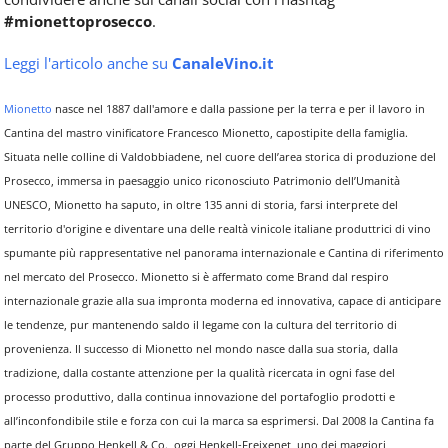
#mionettoprosecco
.
Leggi l'articolo anche su
CanaleVino.it
Mionetto
nasce nel 1887 dall'amore e dalla passione per la terra e per il lavoro in
Cantina del mastro vinificatore Francesco Mionetto, capostipite della famiglia.
Situata nelle colline di Valdobbiadene, nel cuore dell’area storica di produzione del
Prosecco, immersa in paesaggio unico riconosciuto Patrimonio dell’Umanità
UNESCO, Mionetto ha saputo, in oltre 135 anni di storia, farsi interprete del
territorio d'origine e diventare una delle realtà vinicole italiane produttrici di vino
spumante più rappresentative nel panorama internazionale e Cantina di riferimento
nel mercato del Prosecco. Mionetto si è affermato come Brand dal respiro
internazionale grazie alla sua impronta moderna ed innovativa, capace di anticipare
le tendenze, pur mantenendo saldo il legame con la cultura del territorio di
provenienza. Il successo di Mionetto nel mondo nasce dalla sua storia, dalla
tradizione, dalla costante attenzione per la qualità ricercata in ogni fase del
processo produttivo, dalla continua innovazione del portafoglio prodotti e
all’inconfondibile stile e forza con cui la marca sa esprimersi. Dal 2008 la Cantina fa
parte del Gruppo Henkell & Co., oggi Henkell-Freixenet, uno dei maggiori