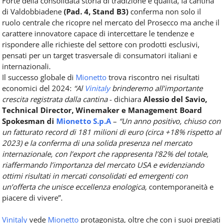
Forte della consolidata storia di tradizione e qualità, la cantina
di Valdobbiadene
(Pad. 4, Stand B3)
conferma non solo il
ruolo centrale che ricopre nel mercato del Prosecco ma anche il
carattere innovatore capace di intercettare le tendenze e
rispondere alle richieste del settore con prodotti esclusivi,
pensati per un target trasversale di consumatori italiani e
internazionali.
Il successo globale di
Mionetto
trova riscontro nei risultati
economici del 2024:
“Al
Vinitaly
brinderemo all’importante
crescita registrata dalla cantina
- dichiara
Alessio del Savio,
Technical Director, Winemaker e Management Board
Spokesman di
Mionetto S.p.A
–
“Un anno positivo, chiuso con
un fatturato record di 181 milioni di euro (circa +18% rispetto al
2023) e la conferma di una solida presenza nel mercato
internazionale, con l’export che rappresenta l’82% del totale,
riaffermando l’importanza del mercato USA e evidenziando
ottimi risultati in mercati consolidati ed emergenti con
un’offerta che unisce eccellenza enologica,
contemporaneità e
piacere di vivere”.
Vinitaly
vede
Mionetto
protagonista, oltre che con i suoi pregiati