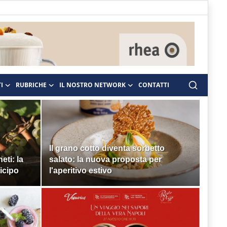
I
RUBRICHE
IL NOSTRO NETWORK
CONTATTI
Il grano cotto diventa sorbetto
eti: la
salato: la nuova proposta per
icipo
l'aperitivo estivo