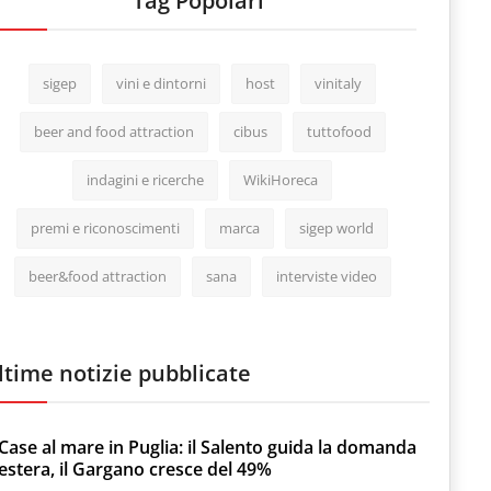
Tag Popolari
sigep
vini e dintorni
host
vinitaly
beer and food attraction
cibus
tuttofood
indagini e ricerche
WikiHoreca
premi e riconoscimenti
marca
sigep world
beer&food attraction
sana
interviste video
ltime notizie pubblicate
Case al mare in Puglia: il Salento guida la domanda
estera, il Gargano cresce del 49%