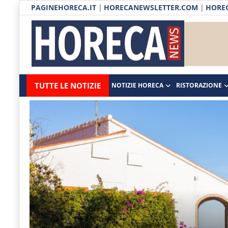
PAGINEHORECA.IT
|
HORECANEWSLETTER.COM
|
HOREC
Notizie HORECA
Horecanews.it
Notizie
TUTTE LE NOTIZIE
NOTIZIE HORECA
RISTORAZIONE
Ristorazione
-
Horeca
-
Ospitalità
Il
Distribuzione
portale
del
Prodotti | Dispensa Horeca
canale
Eventi
Horeca
e
RUBRICHE
del