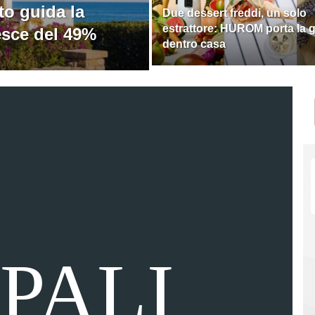
to guida la
Due dessert freddi, un solo
estrattore: HUROM porta la g
esce del 49%
dentro casa
PALI