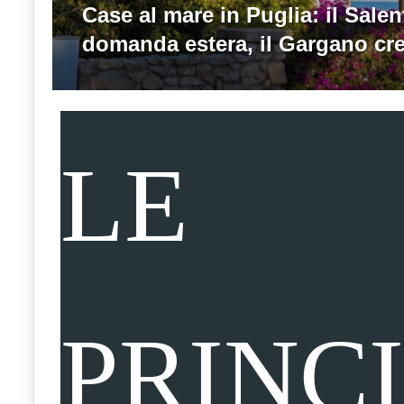
IL NOSTRO NETWORK
Case al mare in Puglia: il Salen
Food
domanda estera, il Gargano cr
CONTATTI
Service
con
aggiornamenti
quotidiani
LE
su
temi
come
ospitalità,
ristorazione,
food
PRINCI
&
beverage,
catering