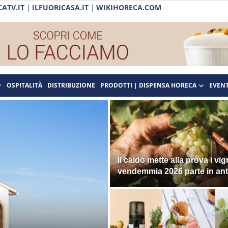
ATV.IT
|
ILFUORICASA.IT
|
WIKIHORECA.COM
OSPITALITÀ
DISTRIBUZIONE
PRODOTTI | DISPENSA HORECA
EVENT
Il caldo mette alla prova i vign
vendemmia 2026 parte in ant