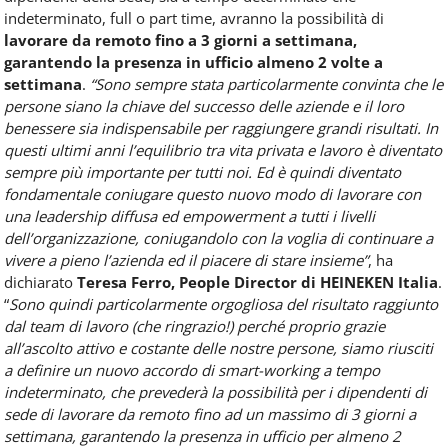
indeterminato, full o part time, avranno la possibilità di
lavorare da remoto fino a 3 giorni a settimana,
garantendo la presenza in ufficio almeno 2 volte a
settimana
.
“Sono sempre stata particolarmente convinta che le
persone siano la chiave del successo delle aziende e il loro
benessere sia indispensabile per raggiungere grandi risultati. In
questi ultimi anni l’equilibrio tra vita privata e lavoro è diventato
sempre più importante per tutti noi. Ed è quindi diventato
fondamentale coniugare questo nuovo modo di lavorare con
una leadership diffusa ed empowerment a tutti i livelli
dell’organizzazione, coniugandolo con la voglia di continuare a
vivere a pieno l’azienda ed il piacere di stare insieme”
, ha
dichiarato
Teresa Ferro, People Director di HEINEKEN Italia
.
“
Sono quindi particolarmente orgogliosa del risultato raggiunto
dal team di lavoro (che ringrazio!) perché proprio grazie
all’ascolto attivo e costante delle nostre persone, siamo riusciti
a definire un nuovo accordo di smart-working a tempo
indeterminato, che prevederà la possibilità per i dipendenti di
sede di lavorare da remoto fino ad un massimo di 3 giorni a
settimana, garantendo la presenza in ufficio per almeno 2