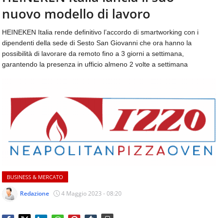
aggiornamenti
nuovo modello di lavoro
CONTATTI
quotidiani
su
HEINEKEN Italia rende definitivo l’accordo di smartworking con i
temi
dipendenti della sede di Sesto San Giovanni che ora hanno la
come
possibilità di lavorare da remoto fino a 3 giorni a settimana,
ospitalità,
garantendo la presenza in ufficio almeno 2 volte a settimana
ristorazione,
food
&
beverage,
catering
e
articoli
quotidiani
sul
mondo
dell'alimentazione,
BUSINESS & MERCATO
dei
consumi
Redazione
4 Maggio 2023 - 08:20
fuoricasa,
del