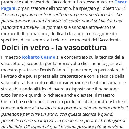
promosse dai maestri dell’Accademia. Lo stesso maestro
Oscar
Pagani
,
organizzatore dell’incontro, ha spiegato gli obiettiv
i: «È
il primo appuntamento inserito in un percorso d’incontri che
permetteranno a tutti i maestri di confrontarsi sui lievitati nel
panorama attuale».
La giornata si è snodata attraverso tre
momenti di formazione, dedicati ciascuno a un argomento
specifico, di cui sono stati relatori tre maestri dell’Accademia.
Dolci in vetro - la vasocottura
Il maestro
Roberto Cosmo
si è concentrato sulla tecnica della
vasocottura, scoperta per la prima volta dieci anni fa grazie al
maestro pasticcere Denis Dianin. Il panettone, in particolare, è il
lievitato che più si presta alla preparazione con la tecnica della
vasocottura. Partendo dalla considerazione che il consumatore
si sta abituando all’idea di avere a disposizione il panettone
tutto l’anno e quindi lo richiede anche d’estate, il maestro
Cosmo ha scelto questa tecnica per le peculiari caratteristiche di
conservazione: «
La vasocottura permette di mantenere umido il
panettone per oltre un anno; con questa tecnica è quindi
possibile creare un impasto in grado di superare i trenta giorni
di shelflife. Gli aspetti ai quali bisogna prestare più attenzione