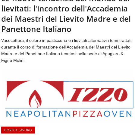
aggiornamenti
lievitati: l'incontro dell'Accademia
CONTATTI
quotidiani
su
dei Maestri del Lievito Madre e del
temi
Panettone Italiano
come
ospitalità,
Vasocottura, il colore in pasticceria e i lievitati alternativi i temi trattati
ristorazione,
durante il corso di formazione dell'Accademia dei Maestri del Lievito
food
&
Madre e del Panettone Italiano tenutosi nella sede di Agugiaro &
beverage,
Figna Molini
catering
e
articoli
quotidiani
sul
mondo
dell'alimentazione,
dei
consumi
fuoricasa,
del
HORECA LAVORO