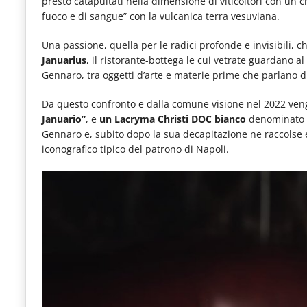
presto catapultati nella dimensione di viticoltori con un 
fuoco e di sangue” con la vulcanica terra vesuviana.
Una passione, quella per le radici profonde e invisibili, 
Januarius
, il ristorante-bottega le cui vetrate guardano a
Gennaro, tra oggetti d’arte e materie prime che parlano di 
Da questo confronto e dalla comune visione nel 2022 veng
Januario”
, e
un Lacryma Christi DOC bianco
denominato 
Gennaro e, subito dopo la sua decapitazione ne raccolse 
iconografico tipico del patrono di Napoli.