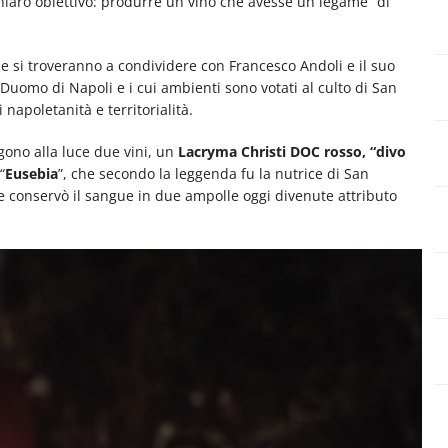
chiaro obiettivo: produrre un vino che avesse un legame “di
che si troveranno a condividere con Francesco Andoli e il suo
l Duomo di Napoli e i cui ambienti sono votati al culto di San
napoletanità e territorialità.
ono alla luce due vini, un
Lacryma Christi DOC rosso, “divo
“
Eusebia
”, che secondo la leggenda fu la nutrice di San
e conservò il sangue in due ampolle oggi divenute attributo