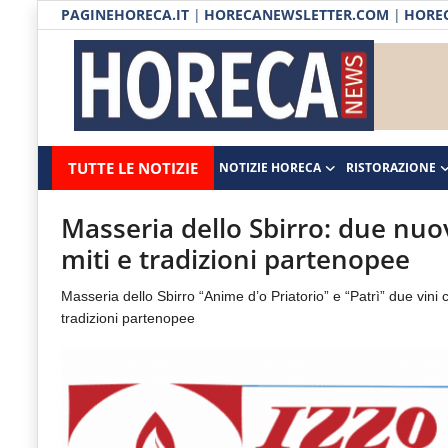
PAGINEHORECA.IT
|
HORECANEWSLETTER.COM
|
HOREC
Notizie HORECA
Horecanews.it
Notizie
TUTTE LE NOTIZIE
NOTIZIE HORECA
RISTORAZIONE
Ristorazione
-
Horeca
-
Ospitalità
Masseria dello Sbirro: due nuov
Il
miti e tradizioni partenopee
Distribuzione
portale
Masseria dello Sbirro “Anime d’o Priatorio” e “Patrì” due vini c
del
Prodotti | Dispensa Horeca
tradizioni partenopee
canale
Eventi
Horeca
e
RUBRICHE
del