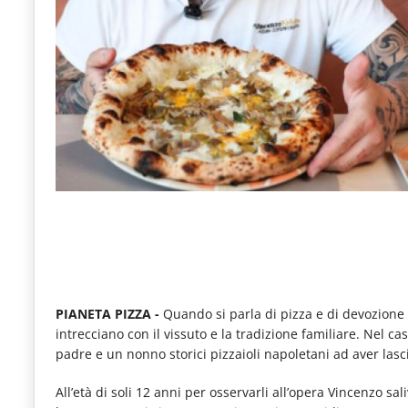
e
articoli
quotidiani
sul
mondo
dell'alimentazione,
dei
consumi
fuoricasa,
del
Food
PIANETA PIZZA -
Quando si parla di pizza e di devozione a
intrecciano con il vissuto e la tradizione familiare. Nel ca
Service
padre e un nonno storici pizzaioli napoletani ad aver lasc
e
All’età di soli 12 anni per osservarli all’opera Vincenzo sa
tutte