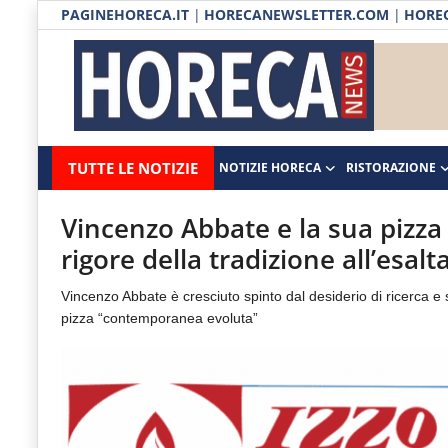
PAGINEHORECA.IT
|
HORECANEWSLETTER.COM
|
HOREC
Notizie HORECA
Horecanews.it
Notizie
TUTTE LE NOTIZIE
NOTIZIE HORECA
RISTORAZIONE
Ristorazione
-
Horeca
-
Ospitalità
Vincenzo Abbate e la sua pizza
Il
rigore della tradizione all’esalt
Distribuzione
portale
Vincenzo Abbate è cresciuto spinto dal desiderio di ricerca e
del
Prodotti | Dispensa Horeca
pizza “contemporanea evoluta”
canale
Eventi
Horeca
e
RUBRICHE
del