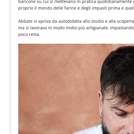
bancone su cui si mettevano in pratica quotidianamente e
le
proprio il mondo delle farine e degli impasti prima e quel
novità
Abbate si apriva da autodidatta allo studio e alla scoperta
del
ma si lavorava in modo molto più artigianale, impastando 
comparto
poco resta.
Horeca.