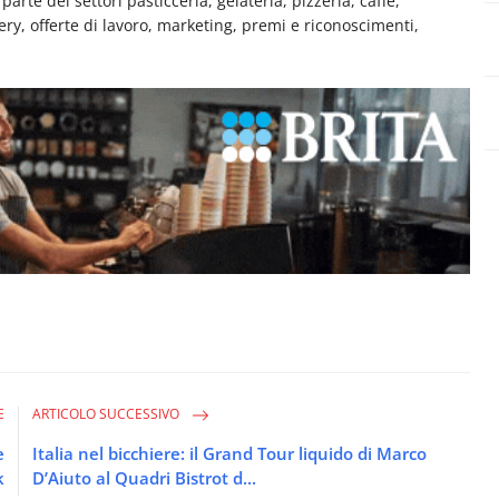
rte dei settori pasticceria, gelateria, pizzeria, caffè,
very, offerte di lavoro, marketing, premi e riconoscimenti,
E
ARTICOLO SUCCESSIVO
e
Italia nel bicchiere: il Grand Tour liquido di Marco
k
D’Aiuto al Quadri Bistrot d...