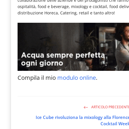
collaborazione delle aziende e dei protagonisti che fanno pa
ospitalità, food e beverage, mixology e cocktail, food deli
distribuzione Horeca, Catering, retail e tanto altro!
Compila il mio
modulo online
.
ARTICOLO PRECEDENT
Ice Cube rivoluziona la mixology alla Florenc
Cocktail Wee