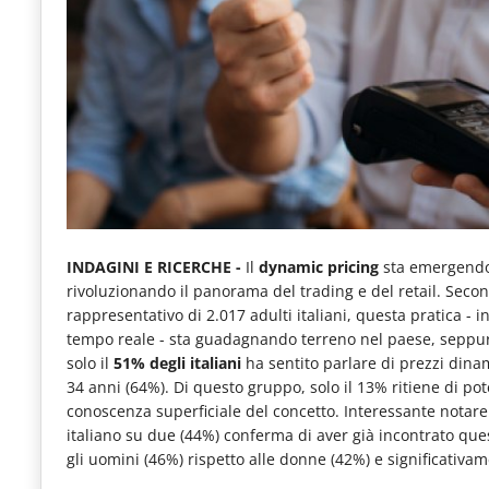
e
articoli
quotidiani
sul
mondo
dell'alimentazione,
dei
consumi
INDAGINI E RICERCHE -
Il
dynamic pricing
sta emergendo 
rivoluzionando il panorama del trading e del retail. Se
fuoricasa,
rappresentativo di 2.017 adulti italiani, questa pratica - i
del
tempo reale - sta guadagnando terreno nel paese, seppur 
solo il
51% degli italiani
ha sentito parlare di prezzi dinam
Food
34 anni (64%). Di questo gruppo, solo il 13% ritiene di p
Service
conoscenza superficiale del concetto. Interessante notar
italiano su due (44%) conferma di aver già incontrato ques
e
gli uomini (46%) rispetto alle donne (42%) e significativa
tutte