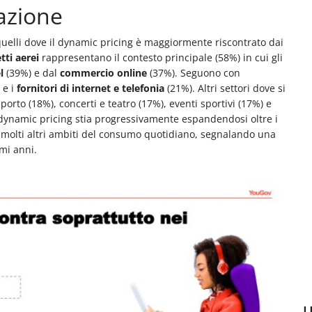
cazione
elli dove il dynamic pricing è maggiormente riscontrato dai
etti aerei
rappresentano il contesto principale (58%) in cui gli
l
(39%) e dal
commercio online
(37%). Seguono con
 e i
fornitori di internet e telefonia
(21%). Altri settori dove si
orto (18%), concerti e teatro (17%), eventi sportivi (17%) e
l dynamic pricing stia progressivamente espandendosi oltre i
 in molti altri ambiti del consumo quotidiano, segnalando una
mi anni.
U