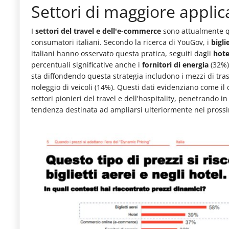
Settori di maggiore appli
le
novità
I
settori del travel e dell'e-commerce
sono attualmente qu
del
consumatori italiani. Secondo la ricerca di YouGov, i
bigli
italiani hanno osservato questa pratica, seguiti dagli
hote
comparto
percentuali significative anche i
fornitori di energia
(32%)
Horeca.
sta diffondendo questa strategia includono i mezzi di trasp
noleggio di veicoli (14%). Questi dati evidenziano come i
settori pionieri del travel e dell'hospitality, penetrando
tendenza destinata ad ampliarsi ulteriormente nei prossi