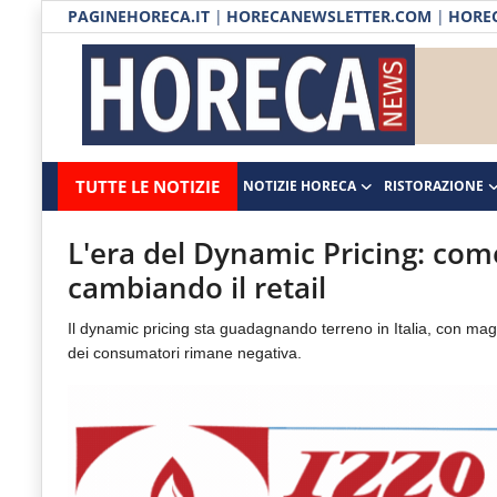
PAGINEHORECA.IT
|
HORECANEWSLETTER.COM
|
HOREC
Notizie HORECA
Horecanews.it
Notizie
TUTTE LE NOTIZIE
NOTIZIE HORECA
RISTORAZIONE
Ristorazione
-
Horeca
-
Ospitalità
L'era del Dynamic Pricing: com
Il
cambiando il retail
Distribuzione
portale
Il dynamic pricing sta guadagnando terreno in Italia, con mag
del
Prodotti | Dispensa Horeca
dei consumatori rimane negativa.
canale
Eventi
Horeca
e
RUBRICHE
del