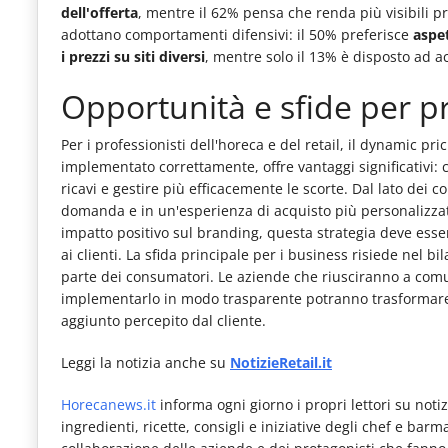
dell'offerta
, mentre il 62% pensa che renda più visibili p
adottano comportamenti difensivi: il 50% preferisce
aspet
i prezzi su siti diversi
, mentre solo il 13% è disposto ad 
Opportunità e sfide per pr
Per i professionisti dell'horeca e del retail, il dynamic p
implementato correttamente, offre vantaggi significativi: c
ricavi e gestire più efficacemente le scorte. Dal lato dei 
domanda e in un'esperienza di acquisto più personalizzat
impatto positivo sul branding, questa strategia deve ess
ai clienti. La sfida principale per i business risiede nel bi
parte dei consumatori. Le aziende che riusciranno a comu
implementarlo in modo trasparente potranno trasformare 
aggiunto percepito dal cliente.
Leggi la notizia anche su
NotizieRetail.it
Horecanews.it
informa ogni giorno i propri lettori su notizi
ingredienti, ricette, consigli e iniziative degli chef e bar