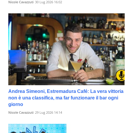
Nicole Cavazzuti
30 Lug 2026 16:02
Andrea Simeoni, Estremadura Café: La vera vittoria
non è una classifica, ma far funzionare il bar ogni
giorno
Nicole Cavazzuti
29 Lug 2026 14:14