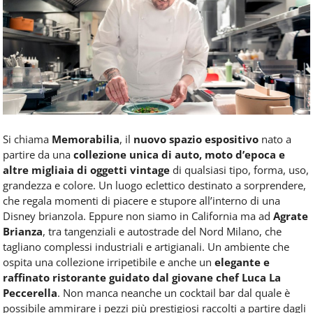
Food
Service
e
tutte
le
novità
del
comparto
Horeca.
Si chiama
Memorabilia
, il
nuovo spazio espositivo
nato a
partire da una
collezione unica di auto, moto d’epoca e
altre migliaia di oggetti vintage
di qualsiasi tipo, forma, uso,
grandezza e colore. Un luogo eclettico destinato a sorprendere,
che regala momenti di piacere e stupore all’interno di una
Disney brianzola. Eppure non siamo in California ma ad
Agrate
Brianza
, tra tangenziali e autostrade del Nord Milano, che
tagliano complessi industriali e artigianali. Un ambiente che
ospita una collezione irripetibile e anche un
elegante e
raffinato ristorante guidato dal giovane chef Luca La
Peccerella
. Non manca neanche un cocktail bar dal quale è
possibile ammirare i pezzi più prestigiosi raccolti a partire dagli