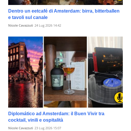
Dentro un eetcafé di Amsterdam: birra, bitterballen
e tavoli sul canale
Nicole Cavazzuti
24 Lug 2026 14:42
Diplomático ad Amsterdam: il Buen Vivir tra
cocktail, vinili e ospitalità
Nicole Cavazzuti
23 Lug 2026 15:07