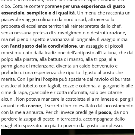
cibo. Cotture contemporanee per
una esperienza di gusto
essenziale, semplice e di qualità
. Un menu che racconta un
piacevole viaggio culinario da nord a sud, attraverso la
proposta di eccellenze territoriali reinterpretate dallo chef,
senza nessuna pretesa di stravolgimento o destrutturazione,
ma nel pieno rispetto e vicinanza all’originale. Il viaggio inizia
con l’
antipasto della condivisione
, un assaggio di piccoli
morsi mutuato dalla tradizione dell’antipasto all’italiana, che dal
polpo alla piastra, alla battuta di manzo, alla trippa, alla
parmigiana di melanzane, diventa un caldo benvenuto e
preludio di una esperienza che riporta il gusto al posto che
merita. Con
i primi
l’ospite può spaziare dal raviolo di burrata
e astice al tubetto con fagioli, cozze e cotenna, al garganello alle
cime di rapa, guanciale e ricotta infornata, solo per citarne
alcuni. Non poteva mancare la costoletta alla milanese e, per gli
amanti della
carne
, il secreto iberico esaltato dall’accostamento
con la mela annurca. Per chi invece predilige il
pesce
, da non
perdere la zuppa di pesce in terracotta, accompagnata dallo
spaghetto spezzato: un piatto povero dal gusto complesso.