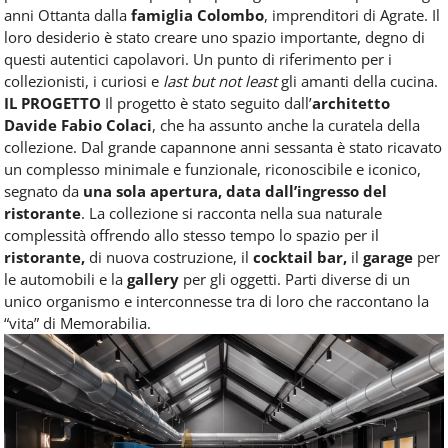
anni Ottanta dalla
famiglia Colombo
, imprenditori di Agrate. Il
loro desiderio è stato creare uno spazio importante, degno di
questi autentici capolavori. Un punto di riferimento per i
collezionisti, i curiosi e
last but not least
gli amanti della cucina.
IL PROGETTO
Il progetto è stato seguito dall’
architetto
Davide Fabio Colaci
, che ha assunto anche la curatela della
collezione. Dal grande capannone anni sessanta è stato ricavato
un complesso minimale e funzionale, riconoscibile e iconico,
segnato da
una sola apertura, data dall’ingresso del
ristorante
. La collezione si racconta nella sua naturale
complessità offrendo allo stesso tempo lo spazio per il
ristorante,
di nuova costruzione, il
cocktail bar,
il
garage
per
le automobili e la
gallery
per gli oggetti. Parti diverse di un
unico organismo e interconnesse tra di loro che raccontano la
“vita” di Memorabilia.