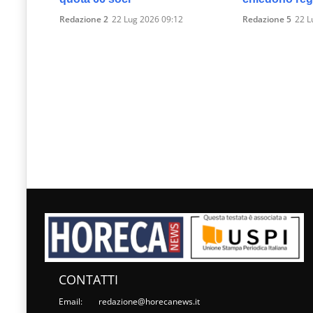
Redazione 2
22 Lug 2026 09:12
Redazione 5
22 L
CONTATTI
Email:
redazione@horecanews.it