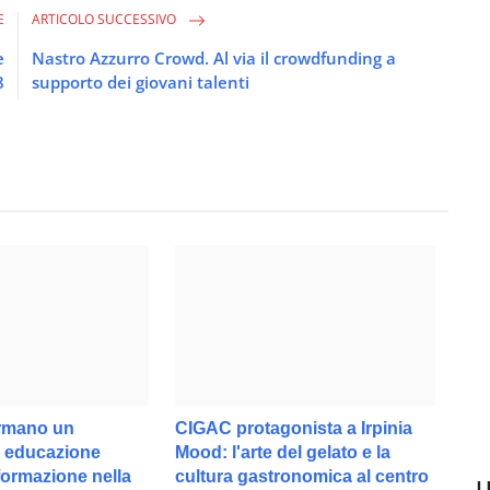
E
ARTICOLO SUCCESSIVO
e
Nastro Azzurro Crowd. Al via il crowdfunding a
8
supporto dei giovani talenti
irmano un
CIGAC protagonista a Irpinia
u educazione
Mood: l'arte del gelato e la
formazione nella
cultura gastronomica al centro
U