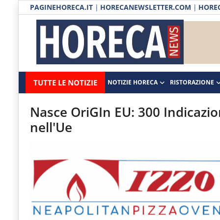
PAGINEHORECA.IT
|
HORECANEWSLETTER.COM
|
HOREC
Notizie HORECA
Horecanews.it
Notizie
TUTTE LE NOTIZIE
NOTIZIE HORECA
RISTORAZIONE
Ristorazione
-
Horeca
-
Ospitalità
Nasce OriGIn EU: 300 Indicazio
Il
nell'Ue
Distribuzione
portale
del
Prodotti | Dispensa Horeca
canale
Eventi
Horeca
e
RUBRICHE
del