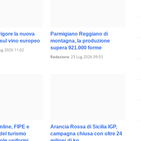
vigore la nuova
Parmigiano Reggiano di
% sul vino europeo
montagna, la produzione
supera 921.000 forme
ug 2026 11:02
Redazione
23 Lug 2026 09:53
line, FIPE e
Arancia Rossa di Sicilia IGP,
del turismo
campagna chiusa con oltre 24
ole uniformi
milioni di kg