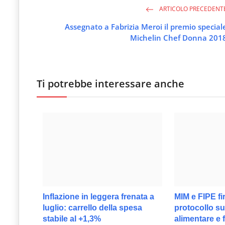
le
ARTICOLO PRECEDENT
novità
Assegnato a Fabrizia Meroi il premio special
Michelin Chef Donna 201
del
comparto
Horeca.
Ti potrebbe interessare anche
Inflazione in leggera frenata a
MIM e FIPE f
luglio: carrello della spesa
protocollo s
stabile al +1,3%
alimentare e 