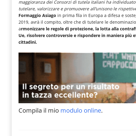
maggioranza dei Consorzi di tutela italiani ha individuato
e
tutelare, valorizzare e promuovere all’unisono le rispettiv
articoli
Formaggio Asiago
in prima fila in Europa a difesa e sost
2019, avrà il compito, oltre che di tutelare le denominazio
quotidiani
a
rmonizzare le regole di protezione, la lotta alla contra
sul
Ue, risolvere controversie e rispondere in maniera più e
cittadini.
mondo
dell'alimentazione,
dei
consumi
fuoricasa,
del
Food
Compila il mio
modulo online
.
Service
e
tutte