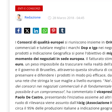
IL NOSTRO NETWORK
Food
ENTI E CONSORZI
CONTATTI
Service
Redazione
28 Marzo 2018 - 04:45
con
aggiornamenti
quotidiani
I
Consorzi di qualità europei
si riuniscono insieme in
Ori
su
commerciali e tutelare meglio i marchi
Dop e Igp
nei negoz
temi
prodotti a Indicazione Geografica si pone l'obiettivo di
mig
momento dei negoziati in sede europea
. Il fatturato st
come
euro
, un peso impossibile da trascurare nella realtà dell’
ospitalità,
e il governo di Bruxelles, attraverso questa struttura di co
preservare e difendere i prodotti in modo più efficace, d
ristorazione,
una rete che stringa le sue maglie a livello europeo. “
Nel 
food
dei consorzi nei negoziati commerciali è di fondamentale 
possibile è un compromesso”
&
, ha commentato il
vicepres
Paolo De Castro,
presentando l’iniziativa assieme ad altri 
beverage,
ruolo di rilevanza viene assunto dall'A
icig (Associazione 
catering
circa il 95% delle produzioni italiane a indicazione geograf