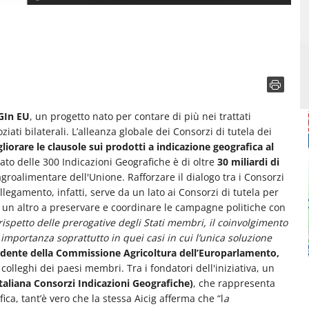
GIn EU
, un progetto nato per contare di più nei trattati
iati bilaterali. L’alleanza globale dei Consorzi di tutela dei
liorare le clausole sui prodotti a indicazione geografica al
imato delle 300 Indicazioni Geografiche è di oltre
30 miliardi di
agroalimentare dell'Unione. Rafforzare il dialogo tra i Consorzi
llegamento, infatti, serve da un lato ai Consorzi di tutela per
a un altro a preservare e coordinare le campagne politiche con
rispetto delle prerogative degli Stati membri, il coinvolgimento
importanza soprattutto in quei casi in cui l’unica soluzione
idente della Commissione Agricoltura dell’Europarlamento,
colleghi dei paesi membri. Tra i fondatori dell'iniziativa, un
Italiana Consorzi Indicazioni Geografiche)
, che rappresenta
ica, tant’è vero che la stessa Aicig afferma che “l
a