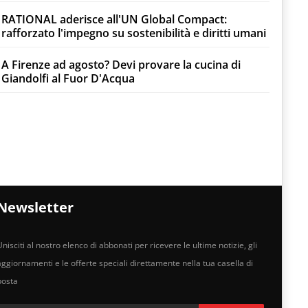
RATIONAL aderisce all'UN Global Compact:
rafforzato l'impegno su sostenibilità e diritti umani
A Firenze ad agosto? Devi provare la cucina di
Giandolfi al Fuor D'Acqua
Newsletter
nisciti al nostro elenco di abbonati per ricevere le ultime notizie, gli
aggiornamenti e le offerte speciali direttamente nella tua casella di
posta