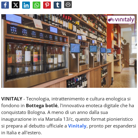
Food
Service
e
tutte
le
novità
del
comparto
Horeca.
VINITALY
- Tecnologia, intrattenimento e cultura enologica si
fondono in
Bottega botlé
, l'innovativa enoteca digitale che ha
conquistato Bologna. A meno di un anno dalla sua
inaugurazione in via Marsala 13/c, questo format pionieristico
si prepara al debutto ufficiale a
Vinitaly
, pronto per espandersi
in Italia e all'estero.