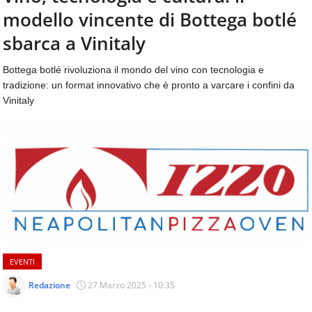
aggiornamenti
modello vincente di Bottega botlé
CONTATTI
quotidiani
su
sbarca a Vinitaly
temi
come
Bottega botlé rivoluziona il mondo del vino con tecnologia e
ospitalità,
tradizione: un format innovativo che è pronto a varcare i confini da
ristorazione,
Vinitaly
food
&
beverage,
catering
e
articoli
quotidiani
sul
mondo
dell'alimentazione,
dei
EVENTI
consumi
fuoricasa,
Redazione
27 Marzo 2025 - 10:35
del