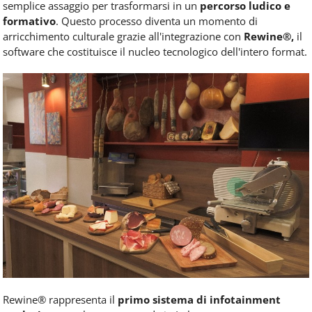
semplice assaggio per trasformarsi in un
percorso ludico e
formativo
. Questo processo diventa un momento di
arricchimento culturale grazie all'integrazione con
Rewine®,
il
software che costituisce il nucleo tecnologico dell'intero format.
Rewine® rappresenta il
primo sistema di infotainment