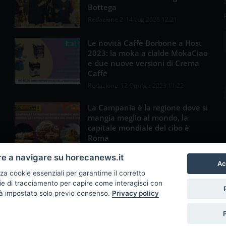
Bottega
Redazione 2
14 Lug 2026 12:21
Le novità Caffè Borbone a Host
2023: la moka a cialde MokaCiao
e due nuove versioni di Crema
Caffè
Redazione
12 Ottobre 2023 11:22
La Campania è la regione dove si
mangia meglio al mondo, la
capitale mondiale del cibo è
Roma
Redazione 2
19 Dic 2023 11:44
re a navigare su horecanews.it
Ac
zza cookie essenziali per garantirne il corretto
e di tracciamento per capire come interagisci con
rà impostato solo previo consenso.
Privacy policy
© Copyright 2018 - 2026 Fabio Russo srl © P.IVA: 06552741214
Powered by
Marcomedi@