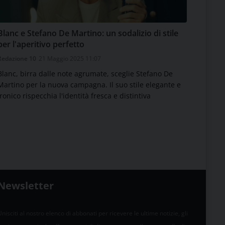
Blanc e Stefano De Martino: un sodalizio di stile
per l'aperitivo perfetto
Redazione 10
21 Maggio 2025 11:07
Blanc, birra dalle note agrumate, sceglie Stefano De
Martino per la nuova campagna. Il suo stile elegante e
ironico rispecchia l'identità fresca e distintiva
Newsletter
nisciti al nostro elenco di abbonati per ricevere le ultime notizie, gli