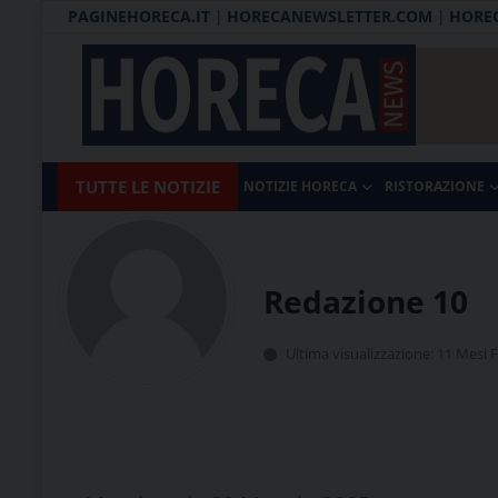
PAGINEHORECA.IT
|
HORECANEWSLETTER.COM
|
HOREC
Notizie HORECA
Horecanews.it
Notizie
TUTTE LE NOTIZIE
NOTIZIE HORECA
RISTORAZIONE
Ristorazione
-
Horeca
-
Ospitalità
Il
Redazione 10
Distribuzione
portale
del
Prodotti | Dispensa Horeca
Ultima visualizzazione: 11 Mesi 
canale
Eventi
Horeca
e
RUBRICHE
del