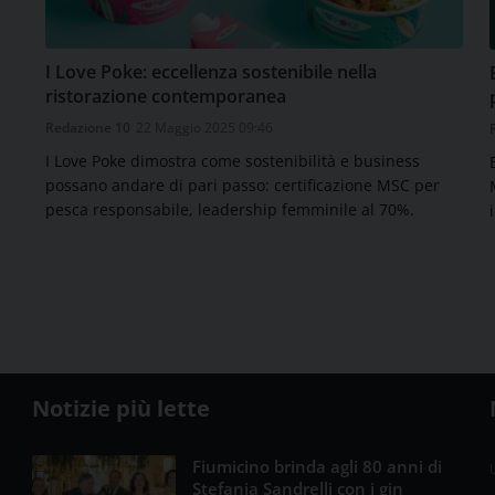
I Love Poke: eccellenza sostenibile nella
ristorazione contemporanea
Redazione 10
22 Maggio 2025 09:46
I Love Poke dimostra come sostenibilità e business
possano andare di pari passo: certificazione MSC per
pesca responsabile, leadership femminile al 70%.
Notizie più lette
Fiumicino brinda agli 80 anni di
U
Stefania Sandrelli con i gin