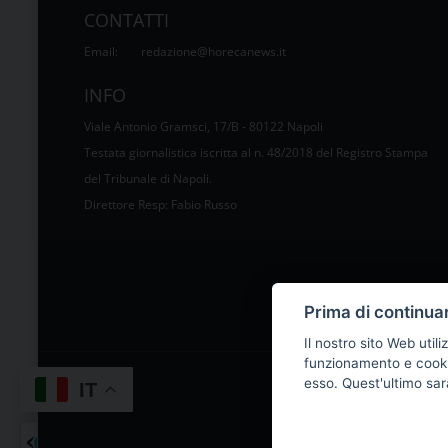
CONTATTI
Email:
redazione@horecanews.it
INFO
Viale Antonio Gramsci, 17/B - 80122 Napoli
Testata giornalistica iscritta al n. 48/2018 del Registro Stampa
del Tribunale di Napoli.
Direttore Resp: Fabio Russo
Prima di continua
Il nostro sito Web utili
funzionamento e cooki
esso. Quest'ultimo sa
IT