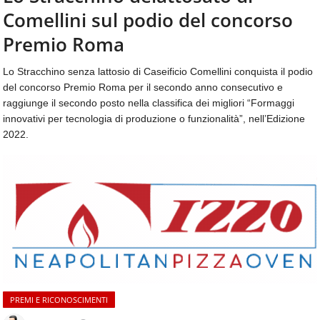
aggiornamenti
Comellini sul podio del concorso
CONTATTI
quotidiani
su
Premio Roma
temi
come
Lo Stracchino senza lattosio di Caseificio Comellini conquista il podio
ospitalità,
del concorso Premio Roma per il secondo anno consecutivo e
ristorazione,
raggiunge il secondo posto nella classifica dei migliori “Formaggi
food
innovativi per tecnologia di produzione o funzionalità”, nell’Edizione
&
2022.
beverage,
catering
e
articoli
quotidiani
sul
mondo
dell'alimentazione,
dei
consumi
fuoricasa,
PREMI E RICONOSCIMENTI
del