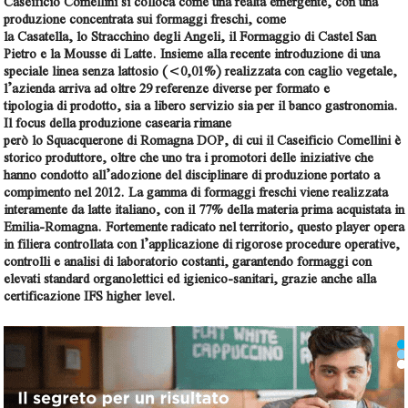
Caseificio Comellini si colloca come una realtà emergente, con una
produzione concentrata sui formaggi freschi, come
la Casatella, lo Stracchino degli Angeli, il Formaggio di Castel San
Pietro e la Mousse di Latte. Insieme alla recente introduzione di una
speciale linea senza lattosio (<0,01%) realizzata con caglio vegetale,
l’azienda arriva ad oltre 29 referenze diverse per formato e
tipologia di prodotto, sia a libero servizio sia per il banco gastronomia.
Il focus della produzione casearia rimane
però lo Squacquerone di Romagna DOP, di cui il Caseificio Comellini è
storico produttore, oltre che uno tra i promotori delle iniziative che
hanno condotto all’adozione del disciplinare di produzione portato a
compimento nel 2012. La gamma di formaggi freschi viene realizzata
interamente da latte italiano, con il 77% della materia prima acquistata in
Emilia-Romagna. Fortemente radicato nel territorio, questo player opera
in filiera controllata con l’applicazione di rigorose procedure operative,
controlli e analisi di laboratorio costanti, garantendo formaggi con
elevati standard organolettici ed igienico-sanitari, grazie anche alla
certificazione IFS higher level.