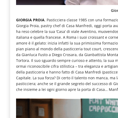
Gio
GIORGIA PROIA
. Pasticciera classe 1985 con una formazion
Giorgia Proia, pastry chef di Casa Manfredi, oggi porta av
ha reso celebre la sua ‘Casa’ di viale Aventino, muovendos
italiana e quella francese. A Roma i suoi croissant e corne
amore è il gelato: inizia infatti la sua primissima formazi
pian piano al mondo della pasticceria tout court, crescen
da Gianluca Fusto a Diego Crosara, da Gianbattista Mon
Tortora. Il suo sguardo sempre curioso e attento, la sua 
ormai riconoscibile cifra stilistica – tra eleganza e artigi
della pasticceria e hanno fatto di Casa Manfredi (pasticcer
Capitale. La sua forza? Di certo il talento non manca, ma 
pasticciera; anche se il grande segreto del successo di Gio
che insieme a lei ogni giorno apre la porta di Casa… Manf