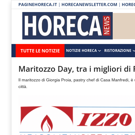
PAGINEHORECA.IT
|
HORECANEWSLETTER.COM
|
HOREC
Notizie HORECA
Horecanews.it
Notizie
TUTTE LE NOTIZIE
NOTIZIE HORECA
RISTORAZIONE
Ristorazione
-
Horeca
-
Ospitalità
Maritozzo Day, tra i migliori d
Il
Distribuzione
Il maritozzo di Giorgia Proia, pastry chef di Casa Manfredi, è
portale
città.
del
Prodotti | Dispensa Horeca
canale
Eventi
Horeca
e
RUBRICHE
del