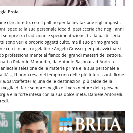
rgia Proia
e d’architetto, con il pallino per la lievitazione e gli impasti.
anti spedita la sua personale idea di pasticceria che negli anni
i sempre tra tradizione e sperimentazione, tra la pasticceria
tti sono veri e proprio oggetti culto, ma il suo primo grande
one con il maestro gelatiere Angelo Grasso, per poi avvicinarsi
do professionalmente al fianco dei grandi maestri del settore,
tanari a Rolando Morandin, da Antonio Bachour ad Andrea
maniacale selezione delle materie prime e la sua personale e
analità –, l’hanno resa nel tempo una delle più interessanti firme
ia/bar/caffetteria) una delle destinazioni più calde della
la voglia di fare sempre meglio è il vero motore della giovane
rgia è la forte intesa con la sua dolce metà, Daniele Antonelli,
redi.