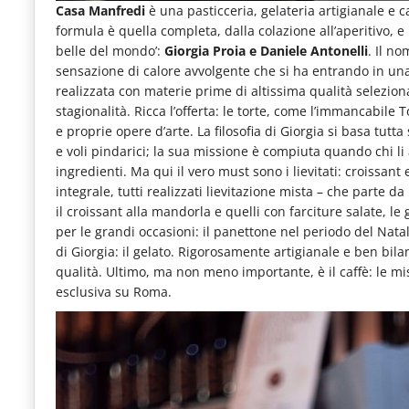
Casa Manfredi
è una pasticceria, gelateria artigianale e c
formula è quella completa, dalla colazione all’aperitivo, e 
belle del mondo’:
Giorgia Proia e Daniele Antonelli
. Il n
sensazione di calore avvolgente che si ha entrando in una 
realizzata con materie prime di altissima qualità selezi
stagionalità. Ricca l’offerta: le torte, come l’immancabile 
e proprie opere d’arte. La filosofia di Giorgia si basa tutt
e voli pindarici; la sua missione è compiuta quando chi li 
ingredienti. Ma qui il vero must sono i lievitati: croissant e
integrale, tutti realizzati lievitazione mista – che parte da
il croissant alla mandorla e quelli con farciture salate, le g
per le grandi occasioni: il panettone nel periodo del Nata
di Giorgia: il gelato. Rigorosamente artigianale e ben bil
qualità. Ultimo, ma non meno importante, è il caffè: le mi
esclusiva su Roma.