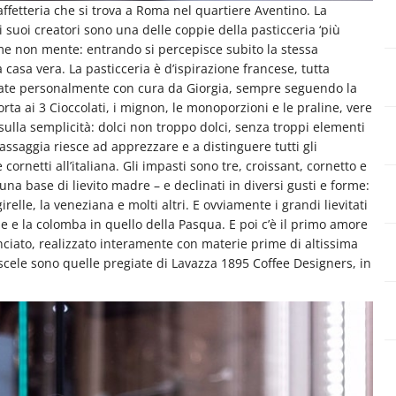
affetteria che si trova a Roma nel quartiere Aventino. La
i suoi creatori sono una delle coppie della pasticceria ‘più
ome non mente: entrando si percepisce subito la stessa
casa vera. La pasticceria è d’ispirazione francese, tutta
onate personalmente con cura da Giorgia, sempre seguendo la
Torta ai 3 Cioccolati, i mignon, le monoporzioni e le praline, vere
a sulla semplicità: dolci non troppo dolci, senza troppi elementi
assaggia riesce ad apprezzare e a distinguere tutti gli
 cornetti all’italiana. Gli impasti sono tre, croissant, cornetto e
 una base di lievito madre – e declinati in diversi gusti e forme:
irelle, la veneziana e molti altri. E ovviamente i grandi lievitati
le e la colomba in quello della Pasqua. E poi c’è il primo amore
anciato, realizzato interamente con materie prime di altissima
scele sono quelle pregiate di Lavazza 1895 Coffee Designers, in