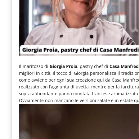
e
articoli
quotidiani
sul
mondo
dell'alimentazione,
dei
Il maritozzo di
Giorgia Proia
, pastry chef di
Casa Manfred
migliori in città. Il tocco di Giorgia personalizza il trad
consumi
come avviene per ogni sua creazione qui da Casa Manfredi, 
fuoricasa,
realizzato con l’aggiunta di uvetta, mentre per la farcitur
sopra abbondante panna montata francese aromatizzata co
del
Ovviamente non mancano le versioni salate e in estate quel
Food
Service
e
tutte