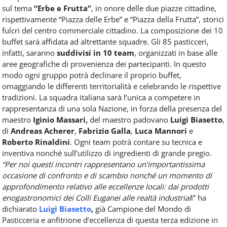
sul tema
“Erbe e Frutta”
, in onore delle due piazze cittadine,
rispettivamente “Piazza delle Erbe” e “Piazza della Frutta”, storici
fulcri del centro commerciale cittadino. La composizione dei 10
buffet sarà affidata ad altrettante squadre. Gli 85 pasticceri,
infatti, saranno
suddivisi in 10 team
, organizzati in base alle
aree geografiche di provenienza dei partecipanti. In questo
modo ogni gruppo potrà declinare il proprio buffet,
omaggiando le differenti territorialità e celebrando le rispettive
tradizioni. La squadra italiana sarà l’unica a competere in
rappresentanza di una sola Nazione, in forza della presenza del
maestro
Iginio Massari,
del maestro padovano
Luigi Biasetto
,
di
Andreas Acherer
,
Fabrizio Galla
,
Luca Mannori
e
Roberto Rinaldini
. Ogni team potrà contare su tecnica e
inventiva nonché sull’utilizzo di ingredienti di grande pregio.
“Per noi questi incontri rappresentano un’importantissima
occasione di confronto e di scambio nonché un momento di
approfondimento relativo alle eccellenze locali: dai prodotti
enogastronomici dei Colli Euganei alle realtà industrial
i” ha
dichiarato
Luigi Biasetto
,
già Campione del Mondo di
Pasticceria e anfitrione d’eccellenza di questa terza edizione in