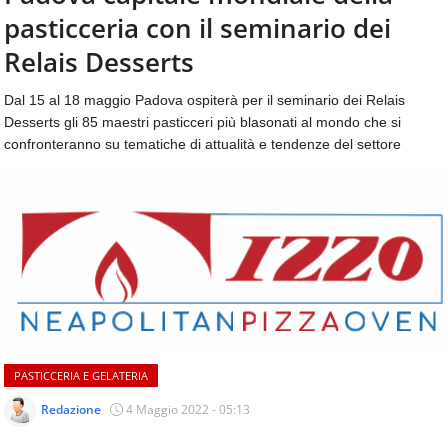
aggiornamenti
pasticceria con il seminario dei
CONTATTI
quotidiani
su
Relais Desserts
temi
come
Dal 15 al 18 maggio Padova ospiterà per il seminario dei Relais
ospitalità,
Desserts gli 85 maestri pasticceri più blasonati al mondo che si
ristorazione,
confronteranno su tematiche di attualità e tendenze del settore
food
&
beverage,
catering
e
articoli
quotidiani
sul
mondo
dell'alimentazione,
dei
PASTICCERIA E GELATERIA
consumi
fuoricasa,
Redazione
4 Maggio 2022 - 05:13
del