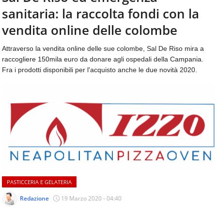
aggiornamenti
sanitaria: la raccolta fondi con la
CONTATTI
quotidiani
su
vendita online delle colombe
temi
come
Attraverso la vendita online delle sue colombe, Sal De Riso mira a
ospitalità,
raccogliere 150mila euro da donare agli ospedali della Campania.
ristorazione,
Fra i prodotti disponibili per l'acquisto anche le due novità 2020.
food
&
beverage,
catering
e
articoli
quotidiani
sul
mondo
dell'alimentazione,
dei
PASTICCERIA E GELATERIA
consumi
fuoricasa,
Redazione
19 Marzo 2020 - 04:40
del