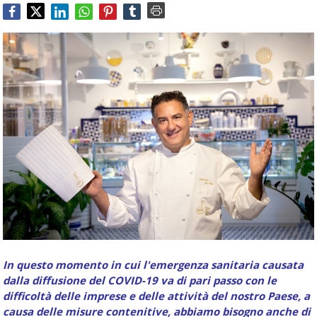
Food
Service
e
tutte
le
novità
del
comparto
Horeca.
In questo momento in cui l'emergenza sanitaria causata
dalla diffusione del COVID-19 va di pari passo con le
difficoltà delle imprese e delle attività del nostro Paese, a
causa delle misure contenitive, abbiamo bisogno anche di