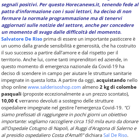
segnali positivi. Per questo Horecanews.it, tenendo fede al
patto d'informazione con i suoi lettori, ha deciso di non
fermare la normale programmazione ma di tenervi
aggiornati sulle notizie del settore, anche per concedere
un momento di svago dalle difficoltà del momento.
Salvatore De Riso
prima di essere un importante pasticcere è
un uomo dalla grande sensibilità e generosità, che ha costruito
il suo successo a partire dall’amore e dal rispetto per il
territorio. Anche lui, come tanti imprenditori ed aziende, in
questo momento di emergenza nazionale da Covid-19 ha
deciso di scendere in campo per aiutare le strutture sanitarie
impegnate in questa lotta. A partire da oggi,
acquistando
nello
shop online
www.salderisoshop.com
almeno
2 kg di colombe
pasquali
(proposte eccezionalmente a un prezzo scontato),
10,00 €
verranno devoluti a sostegno delle strutture
ospedaliere impegnate nel gestire l’emergenza Covid-19.
“Ci
siamo prefissati di raggiungere in pochi giorni un obiettivo
importante: vogliamo raccogliere circa 150 mila euro da donare
all’Ospedale Cotugno di Napoli, al Ruggi d’Aragona di Salerno e
al presidio ospedaliero Costa d’Amalfi”
dichiara
Sal De Riso
.