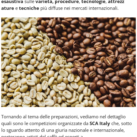
esaustiva
sulle
varietà, procedure
,
tecnologie
,
attrezz
ature
e
tecniche
più diffuse nei mercati
internazionali
.
Tornando al tema delle preparazioni, vediamo nel dettaglio
quali sono le competizioni organizzate da
SCA Italy
che, sotto
lo sguardo attento di una giuria nazionale e internazionale,
porteranno artisti del
caffè
ed esperti a