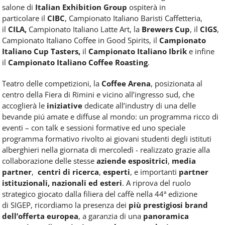
salone di
Italian Exhibition Group
ospiterà
in
particolare
il
CIBC
, Campionato Italiano Baristi Caffetteria,
il
CILA,
Campionato Italiano Latte Art, la
Brewers Cup
, il
CIGS
,
Campionato Italiano Coffee in Good Spirits, il
Campionato
Italiano Cup Tasters,
il
Campionato Italiano Ibrik
e infine
il
Campionato Italiano Coffee Roasting
.
Teatro delle competizioni, la
Coffee Arena
, posizionata al
centro della Fiera di Rimini e vicino all’ingresso sud, che
accoglierà le
iniziative
dedicate all’industry
di una delle
bevande piú amate e diffuse al mondo: un programma ricco di
eventi – con talk e sessioni formative ed uno speciale
programma formativo rivolto
ai
giovani studenti degli istituti
alberghieri nella giornata di mercoledì - realizzato grazie alla
collaborazione delle stesse
aziende espositrici
,
media
partner
,
centri di ricerca
,
esperti
, e importanti
partner
istituzionali, nazionali ed esteri
. A riprova del ruolo
strategico giocato dalla filiera del
caffè
nella 44ª edizione
di
SIGEP
, ricordiamo la presenza dei
più prestigiosi brand
dell’offerta europea
, a garanzia di una
panoramica