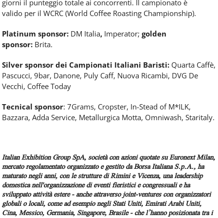
giorni il punteggio totale
ai
concorrenti. Il campionato è
valido
per
il WCRC (World Coffee Roasting Championship).
Platinum sponsor:
DM Italia
,
Imperator;
golden
sponsor:
Brita.
Silver sponsor dei
Campionati
Italiani Baristi:
Quarta
Caffè
,
Pascucci, 9bar, Danone, Puly Caff, Nuova Ricambi, DVG De
Vecchi, Coffee Today
Tecnical sponsor
: 7Grams, Cropster, In-Stead of M*ILK,
Bazzara, Adda Service, Metallurgica Motta, Omniwash, Staritaly.
Italian Exhibition Group SpA
, società con azioni quotate su Euronext Milan,
mercato regolamentato organizzato e gestito da Borsa Italiana S.p.A., ha
maturato negli anni, con le strutture di Rimini e Vicenza, una leadership
domestica nell'organizzazione di eventi fieristici e congressuali e ha
sviluppato attività estere - anche attraverso joint-ventures con organizzatori
globali o locali, come ad esempio negli Stati Uniti, Emirati Arabi Uniti,
Cina, Messico, Germania, Singapore, Brasile - che l’hanno posizionata tra i