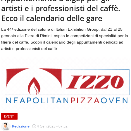
aggiornamenti
artisti e i professionisti del caffè.
CONTATTI
quotidiani
su
Ecco il calendario delle gare
temi
come
La 44ª edizione del salone di Italian Exhibition Group, dal 21 al 25
ospitalità,
gennaio alla Fiera di Rimini, ospita le competizioni di specialità per la
ristorazione,
filiera del caffè. Scopri il calendario degli appuntamenti dedicati ad
food
artisti e professionisti del caffè.
&
beverage,
catering
e
articoli
quotidiani
sul
mondo
dell'alimentazione,
dei
consumi
EVENTI
fuoricasa,
del
Redazione
4 Gen 2023 - 07:52