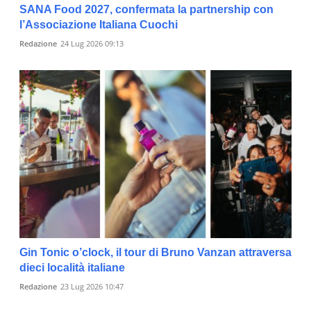
SANA Food 2027, confermata la partnership con
l’Associazione Italiana Cuochi
Redazione
24 Lug 2026 09:13
Gin Tonic o’clock, il tour di Bruno Vanzan attraversa
dieci località italiane
Redazione
23 Lug 2026 10:47