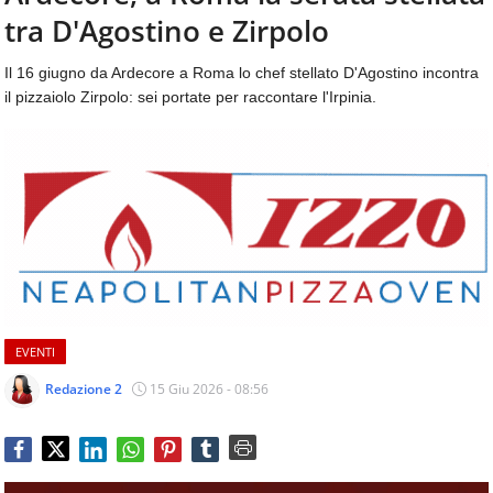
aggiornamenti
tra D'Agostino e Zirpolo
CONTATTI
quotidiani
su
Il 16 giugno da Ardecore a Roma lo chef stellato D'Agostino incontra
temi
il pizzaiolo Zirpolo: sei portate per raccontare l'Irpinia.
come
ospitalità,
ristorazione,
food
&
beverage,
catering
e
articoli
quotidiani
sul
EVENTI
mondo
dell'alimentazione,
Redazione 2
15 Giu 2026 - 08:56
dei
consumi
fuoricasa,
del