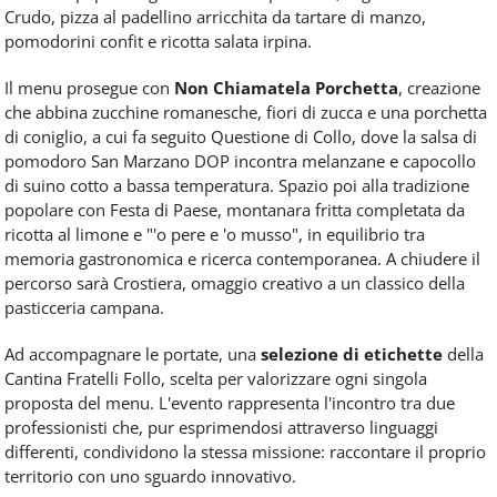
Crudo, pizza al padellino arricchita da tartare di manzo,
pomodorini confit e ricotta salata irpina.
Il menu prosegue con
Non Chiamatela Porchetta
, creazione
che abbina zucchine romanesche, fiori di zucca e una porchetta
di coniglio, a cui fa seguito Questione di Collo, dove la salsa di
pomodoro San Marzano DOP incontra melanzane e capocollo
di suino cotto a bassa temperatura. Spazio poi alla tradizione
popolare con Festa di Paese, montanara fritta completata da
ricotta al limone e "'o pere e 'o musso", in equilibrio tra
memoria gastronomica e ricerca contemporanea. A chiudere il
percorso sarà Crostiera, omaggio creativo a un classico della
pasticceria campana.
Ad accompagnare le portate, una
selezione di etichette
della
Cantina Fratelli Follo, scelta per valorizzare ogni singola
proposta del menu. L'evento rappresenta l'incontro tra due
professionisti che, pur esprimendosi attraverso linguaggi
differenti, condividono la stessa missione: raccontare il proprio
territorio con uno sguardo innovativo.