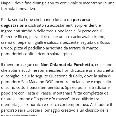
Napoli, dove fine dining e spirito conviviale si incontrano in una
formula innovativa.
Per la serata i due chef hanno ideato un
percorso
degustazione
costruito su accostamenti sorprendenti e
ingredienti simbolo della tradizione locale. Si parte con Il
Pezzente Ricco, pizza di riso che unisce caciocavallo irpino,
crema di peperoni gialli e salsiccia pezzente, seguita da Rosso
Crudo, pizza al padellino arricchita da tartare di manzo,
pomodorini confit e ricotta salata irpina.
Il menu prosegue con
Non Chiamatela Porchetta
, creazione
che abbina zucchine romanesche, fiori di zucca e una porchetta
di coniglio, a cui fa seguito Questione di Collo, dove la salsa di
pomodoro San Marzano DOP incontra melanzane e capocollo
di suino cotto a bassa temperatura. Spazio poi alla tradizione
popolare con Festa di Paese, montanara fritta completata da
ricotta al limone e "'o pere e 'o musso", in equilibrio tra
memoria gastronomica e ricerca contemporanea. A chiudere il
percorso sarà Crostiera, omaggio creativo a un classico della
pasticceria campana.