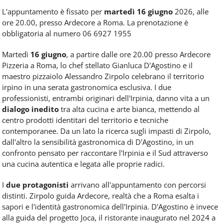
L'appuntamento è fissato per
martedì 16 giugno
2026, alle
ore 20.00, presso Ardecore a Roma. La prenotazione è
obbligatoria al numero 06 6927 1955
Martedì
16 giugno
, a partire dalle ore 20.00 presso Ardecore
Pizzeria a Roma, lo chef stellato Gianluca D'Agostino e il
maestro pizzaiolo Alessandro Zirpolo celebrano il territorio
irpino in una serata gastronomica esclusiva. I due
professionisti, entrambi originari dell'Irpinia, danno vita a un
dialogo inedito
tra alta cucina e arte bianca, mettendo al
centro prodotti identitari del territorio e tecniche
contemporanee. Da un lato la ricerca sugli impasti di Zirpolo,
dall'altro la sensibilità gastronomica di D'Agostino, in un
confronto pensato per raccontare l'Irpinia e il Sud attraverso
una cucina autentica e legata alle proprie radici.
I
due protagonisti
arrivano all'appuntamento con percorsi
distinti. Zirpolo guida Ardecore, realtà che a Roma esalta i
sapori e l'identità gastronomica dell'Irpinia. D'Agostino è invece
alla guida del progetto Joca, il ristorante inaugurato nel 2024 a