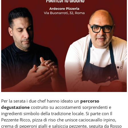
Per la serata i due chef hanno ideato un
percorso
degustazione
costruito su accostamenti sorprendenti e
ingredienti simbolo della tradizione locale. Si parte con Il
Pezzente Ricco, pizza di riso che unisce caciocavallo irpino,
crema di peperoni gialli e salsiccia pezzente, seguita da Rosso