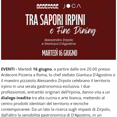
Food
Service
e
tutte
le
novità
del
comparto
Horeca.
EVENTI -
Martedì
16 giugno
, a partire dalle ore 20.00 presso
Ardecore Pizzeria a Roma, lo chef stellato Gianluca D'Agostino e
il maestro pizzaiolo Alessandro Zirpolo celebrano il territorio
irpino in una serata gastronomica esclusiva. I due
professionisti, entrambi originari dell'Irpinia, danno vita a un
dialogo inedito
tra alta cucina e arte bianca, mettendo al
centro prodotti identitari del territorio e tecniche
contemporanee. Da un lato la ricerca sugli impasti di Zirpolo,
dall'altro la sensibilità gastronomica di D'Agostino, in un