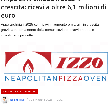
aggiornamenti
crescita: ricavi a oltre 6,1 milioni di
CONTATTI
quotidiani
su
euro
temi
come
Ar.pa archivia il 2025 con ricavi in aumento e margini in crescita
ospitalità,
grazie a rafforzamento della comunicazione, nuovi prodotti e
ristorazione,
investimenti produttivi
food
&
beverage,
catering
e
articoli
quotidiani
sul
mondo
dell'alimentazione,
dei
CRONACA PER L'IMPRESA
consumi
fuoricasa,
Redazione
28 Maggio 2026 - 12:32
del