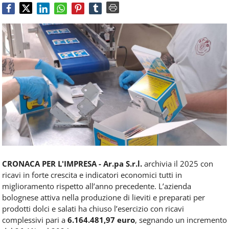
Food
Service
e
tutte
le
novità
del
comparto
Horeca.
CRONACA PER L'IMPRESA - Ar.pa S.r.l.
archivia il 2025 con
ricavi in forte crescita e indicatori economici tutti in
miglioramento rispetto all’anno precedente. L’azienda
bolognese attiva nella produzione di lieviti e preparati per
prodotti dolci e salati ha chiuso l’esercizio con ricavi
complessivi pari a
6.164.481,97 euro
, segnando un incremento