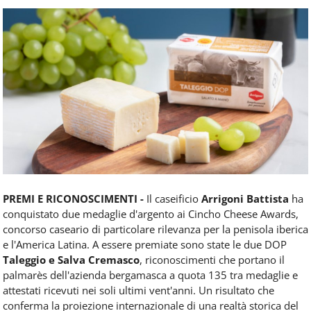
Food
Service
e
tutte
le
novità
del
comparto
Horeca.
PREMI E RICONOSCIMENTI -
Il caseificio
Arrigoni Battista
ha
conquistato due medaglie d'argento ai Cincho Cheese Awards,
concorso caseario di particolare rilevanza per la penisola iberica
e l'America Latina. A essere premiate sono state le due DOP
Taleggio e Salva Cremasco
, riconoscimenti che portano il
palmarès dell'azienda bergamasca a quota 135 tra medaglie e
attestati ricevuti nei soli ultimi vent'anni. Un risultato che
conferma la proiezione internazionale di una realtà storica del