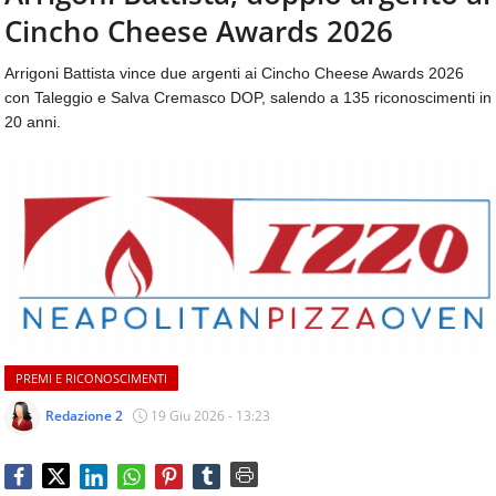
aggiornamenti
Cincho Cheese Awards 2026
CONTATTI
quotidiani
su
Arrigoni Battista vince due argenti ai Cincho Cheese Awards 2026
temi
con Taleggio e Salva Cremasco DOP, salendo a 135 riconoscimenti in
come
20 anni.
ospitalità,
ristorazione,
food
&
beverage,
catering
e
articoli
quotidiani
sul
mondo
PREMI E RICONOSCIMENTI
dell'alimentazione,
dei
Redazione 2
19 Giu 2026 - 13:23
consumi
fuoricasa,
del