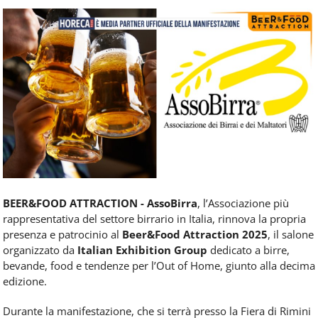
Food
Service
e
tutte
le
novità
del
comparto
Horeca.
BEER&FOOD ATTRACTION - AssoBirra
, l’Associazione più
rappresentativa del settore birrario in Italia, rinnova la propria
presenza e patrocinio al
Beer&Food Attraction 2025
, il salone
organizzato da
Italian Exhibition Group
dedicato a birre,
bevande, food e tendenze per l’Out of Home, giunto alla
decima
edizione
.
Durante la manifestazione, che si terrà presso la Fiera di Rimini