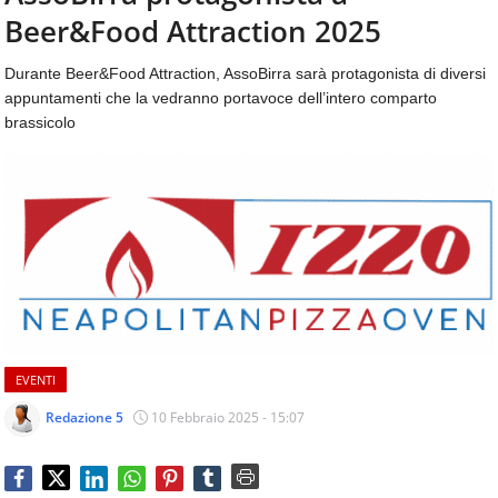
aggiornamenti
Beer&Food Attraction 2025
CONTATTI
quotidiani
su
Durante Beer&Food Attraction, AssoBirra sarà protagonista di diversi
temi
appuntamenti che la vedranno portavoce dell’intero comparto
come
brassicolo
ospitalità,
ristorazione,
food
&
beverage,
catering
e
articoli
quotidiani
sul
mondo
EVENTI
dell'alimentazione,
dei
Redazione 5
10 Febbraio 2025 - 15:07
consumi
fuoricasa,
del