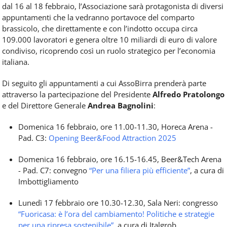
dal 16 al 18 febbraio
, l’Associazione sarà protagonista di diversi
appuntamenti che la vedranno
portavoce del comparto
brassicolo
, che direttamente e con l’indotto occupa circa
109.000 lavorator
i e genera
oltre 10 miliardi di euro di valore
condiviso
, ricoprendo così un ruolo strategico per l’economia
italiana.
Di seguito gli appuntamenti a cui AssoBirra prenderà parte
attraverso la partecipazione del Presidente
Alfredo Pratolongo
e del Direttore Generale
Andrea Bagnolini
:
Domenica 16 febbraio, ore 11.00-11.30, Horeca Arena -
Pad. C3:
Opening Beer&Food Attraction 2025
Domenica 16 febbraio, ore 16.15-16.45, Beer&Tech Arena
- Pad. C7:
convegno
“Per una filiera più efficiente”
, a cura di
Imbottigliamento
Lunedì 17 febbraio ore 10.30-12.30, Sala Neri:
congresso
“Fuoricasa: è l’ora del cambiamento! Politiche e strategie
per una ripresa sostenibile”
, a cura di Italgrob