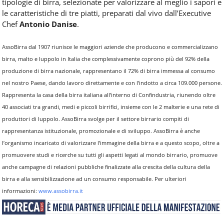
tipologie di birra, selezionate per valorizzare al meglio i sapori e
le caratteristiche di tre piatti, preparati dal vivo dall’Executive
Chef
Antonio Danise
.
AssoBirra dal 1907 riunisce le maggiori aziende che producono e commercializzano
birra, malto e luppolo in Italia che complessivamente coprono più del 92% della
produzione di birra nazionale, rappresentano il 72% di birra immessa al consumo
nel nostro Paese, dando lavoro direttamente e con l’indotto a circa 109.000 persone.
Rappresenta la casa della birra italiana all’interno di Confindustria, riunendo oltre
40 associati tra grandi, medi e piccoli birrifici, insieme con le 2 malterie e una rete di
produttori di luppolo. AssoBirra svolge per il settore birrario compiti di
rappresentanza istituzionale, promozionale e di sviluppo. AssoBirra è anche
l’organismo incaricato di valorizzare l’immagine della birra e a questo scopo, oltre a
promuovere studi e ricerche su tutti gli aspetti legati al mondo birrario, promuove
anche campagne di relazioni pubbliche finalizzate alla crescita della cultura della
birra e alla sensibilizzazione ad un consumo responsabile. Per ulteriori
informazioni:
www.assobirra.it