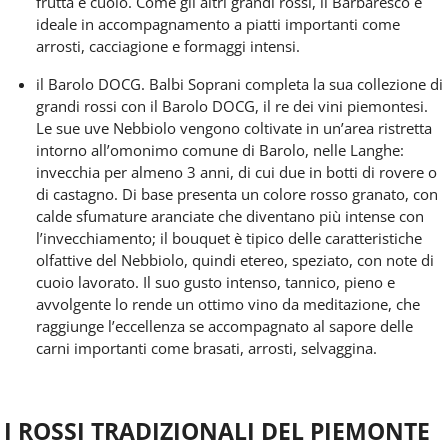
frutta e cuoio. Come gli altri grandi rossi, il Barbaresco è
ideale in accompagnamento a piatti importanti come
arrosti, cacciagione e formaggi intensi.
il
Barolo DOCG
. Balbi Soprani completa la sua collezione di
grandi rossi con il Barolo DOCG, il
re dei vini piemontesi
.
Le sue uve Nebbiolo vengono coltivate in un’area ristretta
intorno all’omonimo comune di Barolo, nelle Langhe:
invecchia per almeno 3 anni
, di cui due in botti di rovere o
di castagno. Di base presenta un colore rosso granato, con
calde sfumature aranciate che diventano più intense con
l’invecchiamento; il bouquet è tipico delle caratteristiche
olfattive del Nebbiolo, quindi etereo, speziato, con
note di
cuoio lavorato
. Il suo gusto intenso, tannico, pieno e
avvolgente lo rende un ottimo vino da meditazione, che
raggiunge l’eccellenza se accompagnato al sapore delle
carni importanti come brasati, arrosti, selvaggina.
I ROSSI TRADIZIONALI DEL PIEMONTE