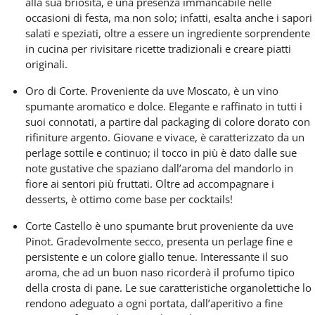
alla sua briosità, è una presenza immancabile nelle
occasioni di festa, ma non solo; infatti, esalta anche i sapori
salati e speziati, oltre a essere un ingrediente sorprendente
in cucina per rivisitare ricette tradizionali e creare piatti
originali.
Oro di Corte
. Proveniente da uve Moscato, è un vino
spumante aromatico e dolce. Elegante e raffinato in tutti i
suoi connotati, a partire dal packaging di colore dorato con
rifiniture argento. Giovane e vivace, è caratterizzato da un
perlage sottile e continuo
; il tocco in più è dato dalle sue
note gustative che spaziano
dall’aroma del mandorlo in
fiore ai sentori più fruttati
. Oltre ad accompagnare i
desserts, è ottimo come base per cocktails!
Corte Castello
è uno spumante
brut proveniente da
uve
Pinot
. Gradevolmente
secco
, presenta un perlage fine e
persistente e un colore giallo tenue. Interessante il suo
aroma, che ad un buon naso ricorderà il
profumo tipico
della crosta di pane
. Le sue caratteristiche organolettiche lo
rendono adeguato a ogni portata, dall’aperitivo a fine