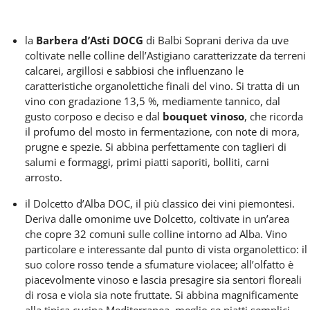
la
Barbera d’Asti DOCG
di Balbi Soprani deriva da uve
coltivate nelle colline dell’Astigiano caratterizzate da terreni
calcarei, argillosi e sabbiosi che
influenzano le
caratteristiche organolettiche finali del vino. Si tratta di un
vino con gradazione
13,5 %, mediamente tannico, dal
gusto corposo e deciso e dal
bouquet vinoso
, che ricorda
il profumo del mosto in fermentazione, con note di mora,
prugne e spezie. Si abbina perfettamente con taglieri di
salumi e formaggi, primi piatti saporiti, bolliti, carni
arrosto.
il
Dolcetto d’Alba DOC
, il più classico dei vini piemontesi.
Deriva dalle omonime uve Dolcetto, coltivate in un’area
che copre 32 comuni sulle colline intorno ad Alba. Vino
particolare e interessante dal punto di vista organolettico: il
suo colore rosso tende a
sfumature violacee
; all’olfatto è
piacevolmente vinoso e lascia presagire sia sentori floreali
di
rosa e viola
sia note fruttate. Si abbina magnificamente
alla tipica cucina Mediterranea, meglio se piatti semplici