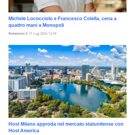
Michele Lococciolo e Francesco Colella, cena a
quattro mani a Monopoli
Redazione 5
31 Lug 2026 12:34
Host Milano approda nel mercato statunitense con
Host America