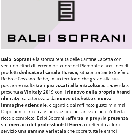
Food
Service
e
tutte
le
novità
del
comparto
Horeca.
Balbi Soprani
è la storica tenuta delle Cantine Capetta con
ventuno ettari di terreno nel cuore del Piemonte e una linea di
prodotti
dedicata al canale Horeca
, situata tra Santo Stefano
Belbo e Cossano Belbo, in un territorio che grazie alla sua
posizione risulta
tra i più vocati alla viticoltura
.
L’azienda
si
presenta
a Vinitaly 2019
con
il
rinnovo della propria brand
identity
, caratterizzata da
nuove etichette
e
nuova
immagine aziendale
, eleganti e dal raffinato gusto minimal.
Dopo anni di ricerca e innovazione per arrivare ad un’offerta
ricca e completa, Balbi Soprani
rafforza la propria presenza
sul mercato dei professionisti Horeca
mettendo al loro
servizio
una gamma varietale
che copre tutte le grandi