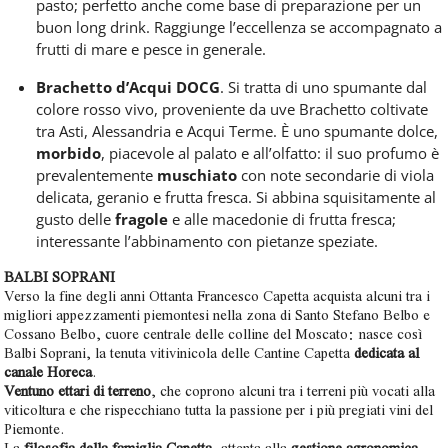
pasto; perfetto anche come base di preparazione per un
buon long drink. Raggiunge l’eccellenza se accompagnato a
frutti di mare
e pesce in generale.
Brachetto d’Acqui DOCG
. Si tratta di uno spumante dal
colore rosso vivo, proveniente da uve Brachetto coltivate
tra Asti, Alessandria e Acqui Terme. È uno spumante dolce,
morbido
, piacevole al palato e all’olfatto: il suo profumo è
prevalentemente
muschiato
con note secondarie di viola
delicata, geranio e frutta fresca. Si abbina squisitamente al
gusto delle
fragole
e alle macedonie di frutta fresca;
interessante l’abbinamento con pietanze speziate.
BALBI SOPRANI
Verso la fine degli anni Ottanta Francesco Capetta acquista alcuni tra i
migliori appezzamenti piemontesi nella zona di Santo Stefano Belbo e
Cossano Belbo, cuore centrale delle colline del Moscato: nasce così
Balbi Soprani, la tenuta vitivinicola delle Cantine Capetta
dedicata al
canale Horeca
.
Ventuno ettari di terreno
, che coprono alcuni tra i terreni più vocati alla
viticoltura e che rispecchiano tutta la passione per i più pregiati vini del
Piemonte.
La
filosofia della famiglia Capetta
, attenta alla
gestione agronomica
,