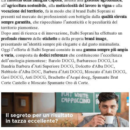
all’
agricoltura sostenibile
, alla
meticolosità del lavoro in vigna
e alla
vocazione del territorio
, fa in modo che il brand Balbi Soprani si
presenti sul mercato dei professionisti con bottiglie dalla
qualità elevata
sempre garantita
, che rispecchiano l’autenticità e le peculiarità del
territorio piemontese.
Dopo anni di ricerca e di innovazione, Balbi Soprani ha effettuato un
profondo rinnovo
delle
etichette
e della propria
brand image
,
presentando un’identità sempre più elegante e dal gusto minimalista.
Oggi l’offerta di Balbi Soprani consiste in una
gamma sempre più ampia
e varia
, composta da
dodici referenze
che costituiscono l’eccellenza
dell’enologia piemontese: Barolo DOCG, Barbaresco DOCG, La
Baudria Barbera d’Asti Superiore DOCG, Dolcetto d'Alba DOC,
Nebbiolo d’Alba DOC, Barbera d’Asti DOCG, Moscato d’Asti DOCG,
Gavi DOCG, Asti DOCG, Brachetto d’Acqui docg, Spumante Brut
Corte Castello e Moscato Spumante Oro di Corte.