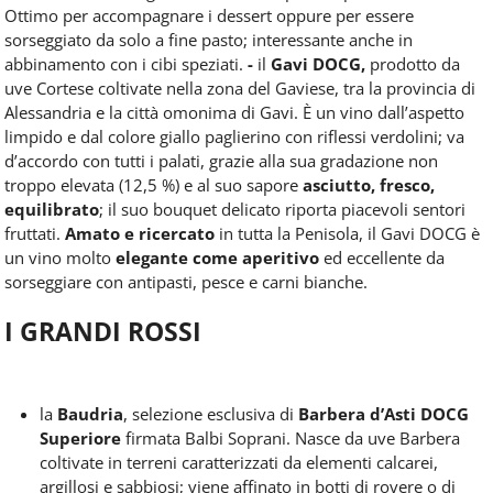
Ottimo per accompagnare i dessert oppure per essere
sorseggiato da solo a fine pasto; interessante anche in
abbinamento con i cibi speziati.
-
il
Gavi DOCG,
prodotto da
uve Cortese coltivate nella zona del Gaviese, tra la provincia di
Alessandria e la città omonima di Gavi. È un vino dall’aspetto
limpido e dal colore giallo paglierino con riflessi verdolini; va
d’accordo con tutti i palati, grazie alla sua gradazione non
troppo elevata (12,5 %) e al suo sapore
asciutto, fresco,
equilibrato
; il suo bouquet delicato riporta piacevoli sentori
fruttati.
Amato e ricercato
in tutta la Penisola, il Gavi DOCG è
un vino molto
elegante come aperitivo
ed eccellente da
sorseggiare con antipasti, pesce e carni bianche.
I GRANDI ROSSI
la
Baudria
, selezione esclusiva di
Barbera d’Asti DOCG
Superiore
firmata Balbi Soprani. Nasce da uve Barbera
coltivate in terreni caratterizzati da elementi calcarei,
argillosi e sabbiosi; viene affinato in botti di rovere o di