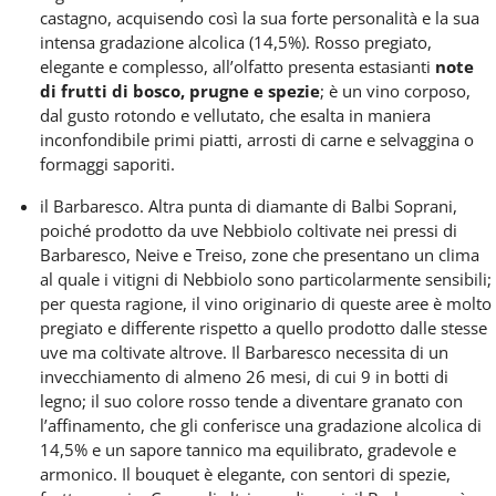
castagno, acquisendo così la sua forte personalità e la sua
intensa gradazione alcolica (14,5%). Rosso pregiato,
elegante e complesso, all’olfatto presenta estasianti
note
di frutti di bosco, prugne e spezie
; è un vino corposo,
dal gusto rotondo e vellutato, che esalta in maniera
inconfondibile primi piatti, arrosti di carne e selvaggina o
formaggi saporiti.
il
Barbaresco.
Altra
punta di diamante
di Balbi Soprani,
poiché prodotto da uve Nebbiolo coltivate nei pressi di
Barbaresco, Neive e Treiso, zone che presentano un clima
al quale
i vitigni di Nebbiolo sono particolarmente sensibili;
per questa ragione, il vino originario di queste aree è molto
pregiato e differente rispetto a quello prodotto dalle stesse
uve ma coltivate altrove. Il Barbaresco necessita di un
invecchiamento di almeno 26 mesi
, di cui 9 in botti di
legno; il suo colore rosso tende a diventare granato con
l’affinamento, che gli conferisce una gradazione alcolica di
14,5% e un sapore tannico ma
equilibrato, gradevole e
armonico. Il bouquet è elegante, con sentori di spezie,