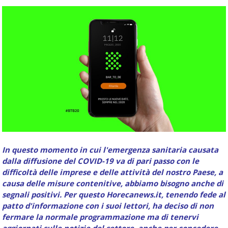
Food
Service
e
tutte
le
novità
del
comparto
Horeca.
In questo momento in cui l'emergenza sanitaria causata
dalla diffusione del COVID-19 va di pari passo con le
difficoltà delle imprese e delle attività del nostro Paese, a
causa delle misure contenitive, abbiamo bisogno anche di
segnali positivi. Per questo Horecanews.it, tenendo fede al
patto d'informazione con i suoi lettori, ha deciso di non
fermare la normale programmazione ma di tenervi
aggiornati sulle notizie del settore, anche per concedere