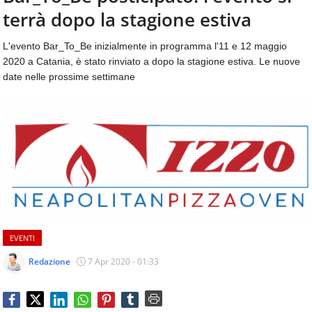
aggiornamenti
terrà dopo la stagione estiva
CONTATTI
quotidiani
su
L'evento Bar_To_Be inizialmente in programma l'11 e 12 maggio
temi
2020 a Catania, è stato rinviato a dopo la stagione estiva. Le nuove
come
date nelle prossime settimane
ospitalità,
ristorazione,
food
&
beverage,
catering
e
articoli
quotidiani
sul
mondo
EVENTI
dell'alimentazione,
dei
Redazione
7 Apr 2020 - 01:33
consumi
fuoricasa,
del