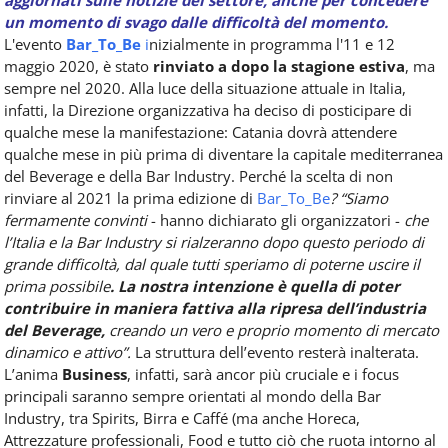
un momento di svago dalle difficoltà del momento.
L'evento
Bar_To_Be
i
nizialmente in programma l'11 e 12
maggio 2020, è stato
rinviato a dopo la stagione estiva
, ma
sempre nel 2020. Alla luce della situazione attuale in Italia,
infatti, la Direzione organizzativa ha deciso di posticipare di
qualche mese la manifestazione: Catania dovrà attendere
qualche mese in più prima di diventare la capitale mediterranea
del Beverage e della Bar Industry. Perché la scelta di non
rinviare al 2021 la prima edizione di
Bar_To_Be
? “Siamo
fermamente convinti
- hanno dichiarato gli organizzatori -
che
l’Italia e la Bar Industry si rialzeranno dopo questo periodo di
grande difficoltà, dal quale tutti speriamo di poterne uscire il
prima possibile
. La nostra intenzione è quella di poter
contribuire in maniera fattiva alla ripresa dell’industria
del Beverage,
creando un vero e proprio momento di mercato
dinamico e attivo”.
La struttura dell’evento resterà inalterata.
L’anima
Business
, infatti, sarà ancor più cruciale e i focus
principali saranno sempre orientati al mondo della Bar
Industry, tra Spirits, Birra e Caffé (ma anche Horeca,
Attrezzature professionali, Food e tutto ciò che ruota intorno al