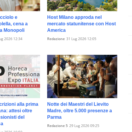
cciolo e
Host Milano approda nel
ella, cena a
mercato statunitense con Host
 a Monopoli
America
ug 2026 12:34
Redazione
31 Lug 2026 12:05
crizioni alla prima
Notte dei Maestri del Lievito
ana: attesi oltre
Madre, oltre 5.000 presenze a
sionisti del
Parma
ca
Redazione 5
29 Lug 2026 09:25