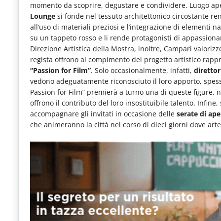
momento da scoprire, degustare e condividere. Luogo ape
le
Lounge
si fonde nel tessuto architettonico circostante r
novità
all’uso di materiali preziosi e l’integrazione di elementi n
su un tappeto rosso e li rende protagonisti di appassiona
del
Direzione Artistica della Mostra, inoltre, Campari valorizze
comparto
regista offrono al compimento del progetto artistico rappr
Horeca.
“Passion for Film”
. Solo occasionalmente, infatti,
direttor
vedono adeguatamente riconosciuto il loro apporto, spesso 
Passion for Film” premierà a turno una di queste figure, no
offrono il contributo del loro insostituibile talento. Infin
accompagnare gli invitati in occasione delle
serate di ape
che animeranno la città nel corso di dieci giorni dove arte