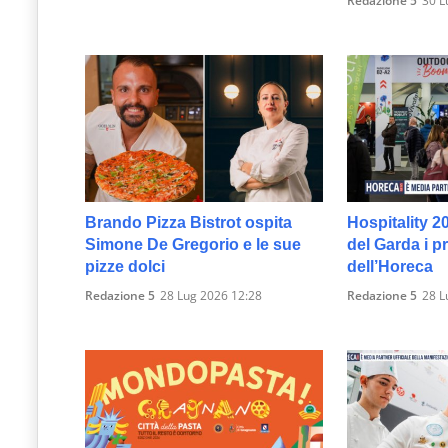
Redazione 5
30 L
Brando Pizza Bistrot ospita
Hospitality 2
Simone De Gregorio e le sue
del Garda i p
pizze dolci
dell’Horeca
Redazione 5
28 Lug 2026 12:28
Redazione 5
28 L