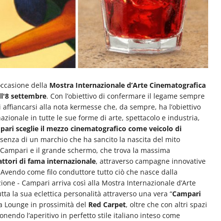
occasione della
Mostra Internazionale d’Arte Cinematografica
ll'8 settembre
. Con l’obiettivo di confermare il legame sempre
 affiancarsi alla nota kermesse che, da sempre, ha l’obiettivo
azionale in tutte le sue forme di arte, spettacolo e industria,
ari sceglie il mezzo cinematografico come veicolo di
ssenza di un marchio che ha sancito la nascita del mito
a Campari e il grande schermo, che trova la massima
 attori di fama internazionale
, attraverso campagne innovative
 Avendo come filo conduttore tutto ciò che nasce dalla
eazione - Campari arriva così alla Mostra Internazionale d’Arte
tta la sua eclettica personalità attraverso una vera “
Campari
na Lounge in prossimità del
Red Carpet
, oltre che con altri spazi
nendo l’aperitivo in perfetto stile italiano inteso come