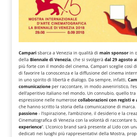
e
articoli
quotidiani
sul
mondo
Campari
sbarca a Venezia in qualità di
main sponsor
in 
dell'alimentazione,
della
Biennale di
Venezia
, che si svolgerà
dal 29 agosto a
dei
più forte con il mondo del cinema, Campari sceglie così di
consumi
di favorire la conoscenza e la diffusione del cinema intern
in uno spirito di libertà e dialogo. Da sempre, infatti,
Camp
fuoricasa,
comunicazione
per raccontare, in modo avveniristico, l’e
del
dell’aperitivo italiano nel mondo. Un connubio, quello tr
espressione nelle numerose
collaborazioni con registi e
Food
che hanno scritto la storia della comunicazione di marca.
Service
passione
- l’ispirazione, l’ambizione, il desiderio e la cr
Cinematografica di Venezia con la volontà di raccontare tu
e
experience
”. L’iconico brand sarà presente al Lido con u
tutte
dedicati nei luoghi più rappresentativi della Mostra, propo