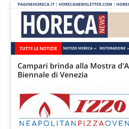
PAGINEHORECA.IT
|
HORECANEWSLETTER.COM
|
HOREC
Notizie HORECA
Horecanews.it
Notizie
TUTTE LE NOTIZIE
NOTIZIE HORECA
RISTORAZIONE
Ristorazione
-
Horeca
-
Ospitalità
Campari brinda alla Mostra d'A
Il
Biennale di Venezia
Distribuzione
portale
del
Prodotti | Dispensa Horeca
canale
Eventi
Horeca
e
RUBRICHE
del