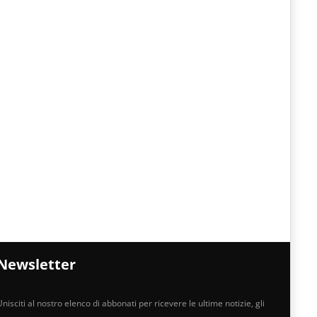
Newsletter
nisciti al nostro elenco di abbonati per ricevere le ultime notizie, gli