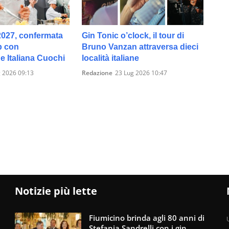
027, confermata
Gin Tonic o’clock, il tour di
p con
Bruno Vanzan attraversa dieci
e Italiana Cuochi
località italiane
 2026 09:13
Redazione
23 Lug 2026 10:47
Notizie più lette
Fiumicino brinda agli 80 anni di
U
Stefania Sandrelli con i gin