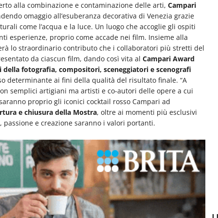
rto alla combinazione e contaminazione delle arti,
Campari
endendo omaggio all’esuberanza decorativa di Venezia grazie
aturali come l’acqua e la luce. Un luogo che accoglie gli ospiti
nti esperienze, proprio come accade nei film. Insieme alla
rà lo straordinario contributo che i collaboratori più stretti del
esentato da ciascun film, dando così vita al
Campari Award
i della fotografia, compositori, sceneggiatori e scenografi
determinante ai fini della qualità del risultato finale. “A
n semplici artigiani ma artisti e co-autori delle opere a cui
e, saranno proprio gli iconici cocktail rosso Campari ad
rtura e chiusura della
Mostra
, oltre ai momenti più esclusivi
, passione e creazione saranno i valori portanti.
U