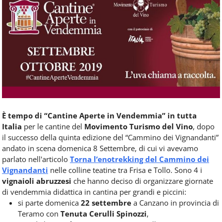
Food
Service
e
tutte
le
novità
del
comparto
Horeca.
È tempo di “Cantine Aperte in Vendemmia” in tutta
Italia
per le cantine del
Movimento Turismo del Vino
, dopo
il successo della quinta edizione del “Cammino dei Vignandanti”
andato in scena domenica 8 Settembre, di cui vi avevamo
parlato nell'articolo
Torna l’enotrekking del Cammino dei
Vignandanti
nelle colline teatine tra Frisa e Tollo. Sono 4 i
vignaioli abruzzesi
che hanno deciso di organizzare giornate
di vendemmia didattica in cantina per grandi e piccini:
si parte domenica
22 settembre
a Canzano in provincia di
Teramo con
Tenuta Cerulli Spinozzi
,