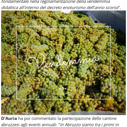
fondamentale nella regolamentazione della vendemmia
didattica all’interno del decreto enoturismo dell’anno scorso
”.
D'Auria
ha poi commentato la partecipazione delle cantine
abruzzesi agli eventi annuali: “
In Abruzzo siamo tra i primi in