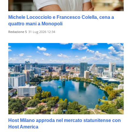
Michele Lococciolo e Francesco Colella, cena a
quattro mani a Monopoli
Redazione 5
31 Lug 2026 12:34
Host Milano approda nel mercato statunitense con
Host America