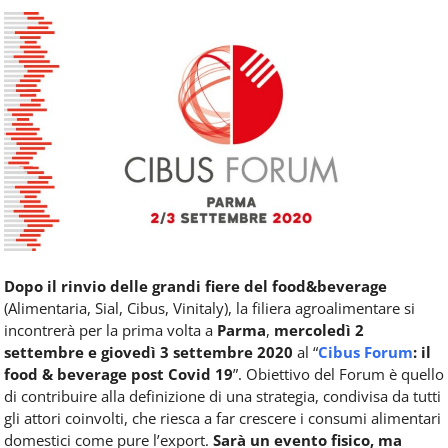
Food
Service
e
tutte
le
novità
del
comparto
Horeca.
Dopo il rinvio delle grandi fiere del food&beverage
(Alimentaria, Sial, Cibus, Vinitaly), la filiera agroalimentare si
incontrerà per la prima volta a
Parma
,
mercoledì 2
settembre e giovedì 3 settembre 2020
al “
Cibus Forum
: il
food & beverage post Covid 19
”. Obiettivo del Forum è quello
di contribuire alla definizione di una strategia, condivisa da tutti
gli attori coinvolti, che riesca a far crescere i consumi alimentari
domestici come pure l’export.
Sarà un evento fisico, ma