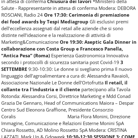
in attesa di conferma
Chiusura dei lavori
*Ministero della
Salute - Rappresentante in attesa di conferma Modera: DEBORA
ROSCIANI, Radio 24
Ore 17:30: Cerimonia di premiazione
dei food awards by Tespi Mediagroup
Gli esclusivi premi
dell’eccellenza assegnati dal retail alle aziende che si sono
distinte nell’ideazione e la realizzazione di attività di
Marketing&Comunicazione
Ore 19:30: Aseptic Gala Dinner in
collaborazione con Costa Group e Francesco Panella,
“Antica Pesa” (Roma)
Esperienza Gastronomica Innovativa
secondo i protocolli di sicurezza sanitaria post Covid-19
3
SETTEMBRE
9:30-10:30: Le donne si svegliano prima Il nuovo
linguaggio dell’agroalimentare a cura di: Alessandra Ravaioli,
Associazione Nazionale Le Donne dell’Ortofrutta
Il retail, il
collante tra l'industria e il cliente
partecipano alla Tavola
Rotonda: Alessandra Corsi, Direttrice Marketing e Mdd Conad
Grazia De Gennaro, Head of Communications Maiora – Despar
Centro Sud Eleonora Graffione, Presidente Consorzio
Coralis
Maria Flora Monini, Direzione
Immagine, Comunicazione e Relazioni Esterne Monini SpA
Chiara Rossetto, AD Molino Rossetto SpA Modera: CRISTINA
LAZZATI, Mark Up & Gdoweek
10:30-12:30 SESSIONE 3: COME