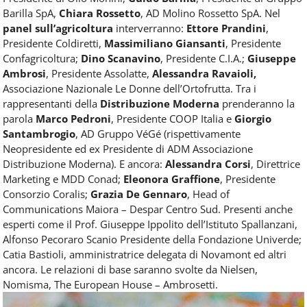
Barilla SpA,
Chiara Rossetto
, AD Molino Rossetto SpA. Nel
panel sull’agricoltura
interverranno:
Ettore Prandini
,
Presidente Coldiretti,
Massimiliano Giansanti
, Presidente
Confagricoltura;
Dino Scanavino
, Presidente C.I.A.;
Giuseppe
Ambrosi
, Presidente Assolatte,
Alessandra Ravaioli,
Associazione Nazionale Le Donne dell’Ortofrutta. Tra i
rappresentanti della
Distribuzione Moderna
prenderanno la
parola
Marco Pedroni
, Presidente COOP Italia e
Giorgio
Santambrogio
, AD Gruppo VéGé (rispettivamente
Neopresidente ed ex Presidente di ADM Associazione
Distribuzione Moderna). E ancora:
Alessandra Corsi
, Direttrice
Marketing e MDD Conad;
Eleonora Graffione
, Presidente
Consorzio Coralis;
Grazia De Gennaro
, Head of
Communications Maiora – Despar Centro Sud. Presenti anche
esperti come il Prof. Giuseppe Ippolito dell’Istituto Spallanzani,
Alfonso Pecoraro Scanio Presidente della Fondazione Univerde;
Catia Bastioli, amministratrice delegata di Novamont ed altri
ancora. Le relazioni di base saranno svolte da Nielsen,
Nomisma, The European House – Ambrosetti.