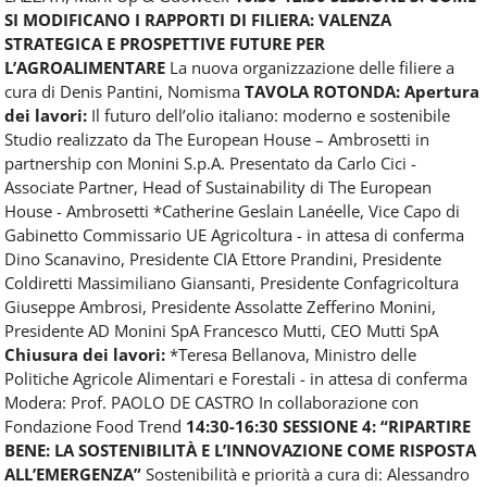
SI MODIFICANO I RAPPORTI DI FILIERA: VALENZA
STRATEGICA E PROSPETTIVE FUTURE PER
L’AGROALIMENTARE
La nuova organizzazione delle filiere a
cura di Denis Pantini, Nomisma
TAVOLA ROTONDA:
Apertura
dei lavori:
Il futuro dell’olio italiano: moderno e sostenibile
Studio realizzato da The European House – Ambrosetti in
partnership con Monini S.p.A. Presentato da Carlo Cici -
Associate Partner, Head of Sustainability di The European
House - Ambrosetti *Catherine Geslain Lanéelle, Vice Capo di
Gabinetto Commissario UE Agricoltura - in attesa di conferma
Dino Scanavino, Presidente CIA Ettore Prandini, Presidente
Coldiretti Massimiliano Giansanti, Presidente Confagricoltura
Giuseppe Ambrosi, Presidente Assolatte Zefferino Monini,
Presidente AD Monini SpA Francesco Mutti, CEO Mutti SpA
Chiusura dei lavori:
*Teresa Bellanova, Ministro delle
Politiche Agricole Alimentari e Forestali - in attesa di conferma
Modera: Prof. PAOLO DE CASTRO In collaborazione con
Fondazione Food Trend
14:30-16:30 SESSIONE 4: “RIPARTIRE
BENE: LA SOSTENIBILITÀ E L’INNOVAZIONE COME RISPOSTA
ALL’EMERGENZA”
Sostenibilità e priorità a cura di: Alessandro