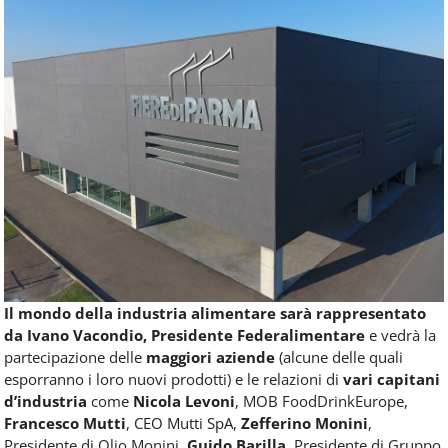
Il mondo della industria alimentare sarà rappresentato
da Ivano Vacondio,
Presidente Federalimentare
e vedrà la
partecipazione delle
maggiori aziende
(alcune delle quali
esporranno i loro nuovi prodotti) e le relazioni di
vari capitani
d’industria
come
Nicola Levoni
, MOB FoodDrinkEurope,
Francesco Mutti
, CEO Mutti SpA,
Zefferino Monini
,
Presidente di Olio Monini,
Guido Barilla
, Presidente di Gruppo