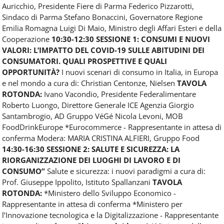
Auricchio, Presidente Fiere di Parma Federico Pizzarotti,
Sindaco di Parma Stefano Bonaccini, Governatore Regione
Emilia Romagna Luigi Di Maio, Ministro degli Affari Esteri e della
Cooperazione
10:30-12:30 SESSIONE 1: CONSUMI E NUOVI
VALORI: L’IMPATTO DEL COVID-19 SULLE ABITUDINI DEI
CONSUMATORI. QUALI PROSPETTIVE E QUALI
OPPORTUNITÀ?
I nuovi scenari di consumo in Italia, in Europa
e nel mondo a cura di: Christian Centonze, Nielsen
TAVOLA
ROTONDA:
Ivano Vacondio, Presidente Federalimentare
Roberto Luongo, Direttore Generale ICE Agenzia Giorgio
Santambrogio, AD Gruppo VéGé Nicola Levoni, MOB
FoodDrinkEurope *Eurocommerce - Rappresentante in attesa di
conferma Modera: MARIA CRISTINA ALFIERI, Gruppo Food
14:30-16:30 SESSIONE 2: SALUTE E SICUREZZA: LA
RIORGANIZZAZIONE DEI LUOGHI DI LAVORO E DI
CONSUMO”
Salute e sicurezza: i nuovi paradigmi a cura di:
Prof. Giuseppe Ippolito, Istituto Spallanzani
TAVOLA
ROTONDA:
*Ministero dello Sviluppo Economico -
Rappresentante in attesa di conferma *Ministero per
l’Innovazione tecnologica e la Digitalizzazione - Rappresentante