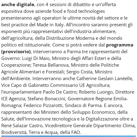
anche digitale
, con 4 sessioni di dibattito e un’offerta
espositiva dove aziende food e food technologies
presenteranno agli operatori le ultime novità del settore e le
best practice del Made in Italy. All’incontro saranno presenti gli
esponenti più rappresentativi dell’industria alimentare,
dell’agricoltura, della Distribuzione Moderna e del mondo
politico ed istituzionale. Come si potrà vedere dal
programma
(provvisorio)
, interverranno a Parma tre rappresentanti del
Governo: Luigi Di Maio, Ministro degli Affari Esteri e della
Cooperazione; Teresa Bellanova, Ministro delle Politiche
Agricole Alimentari e Forestali; Sergio Costa, Ministro
dell’Ambiente. Interverranno anche Catherine Geslain Lanéelle,
Vice Capo di Gabinetto Commissario UE Agricoltura;
l’europarlamentare Paolo De Castro; Roberto Luongo, Direttore
ICE Agenzia; Stefano Bonaccini, Governatore Regione Emilia-
Romagna; Federico Pizzarotti, Sindaco di Parma. E ancora,
rappresentanti dei Ministeri dello Sviluppo Economico, della
Salute, dell’Innovazione tecnologica e la Digitalizzazione oltre a
René Salazar Castro, Vicedirettore Generale Dipartimento Clima,
Biodiversità, Terra e Acqua, della FAO.