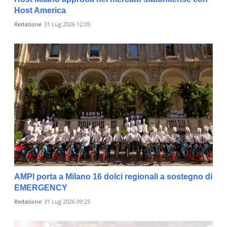
Host America
Redazione
31 Lug 2026 12:05
AMPI porta a Milano 16 dolci regionali a sostegno di
EMERGENCY
Redazione
31 Lug 2026 09:25