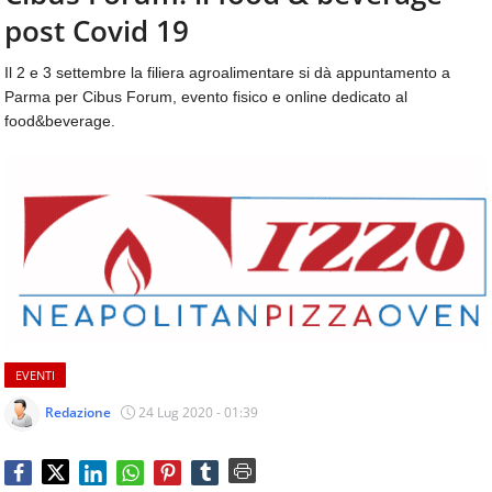
aggiornamenti
post Covid 19
CONTATTI
quotidiani
su
Il 2 e 3 settembre la filiera agroalimentare si dà appuntamento a
temi
Parma per Cibus Forum, evento fisico e online dedicato al
come
food&beverage.
ospitalità,
ristorazione,
food
&
beverage,
catering
e
articoli
quotidiani
sul
mondo
EVENTI
dell'alimentazione,
dei
Redazione
24 Lug 2020 - 01:39
consumi
fuoricasa,
del