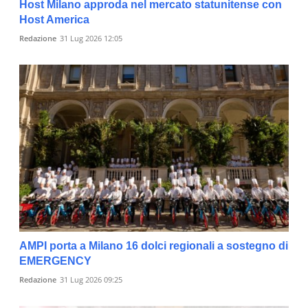
Host Milano approda nel mercato statunitense con
Host America
Redazione
31 Lug 2026 12:05
AMPI porta a Milano 16 dolci regionali a sostegno di
EMERGENCY
Redazione
31 Lug 2026 09:25