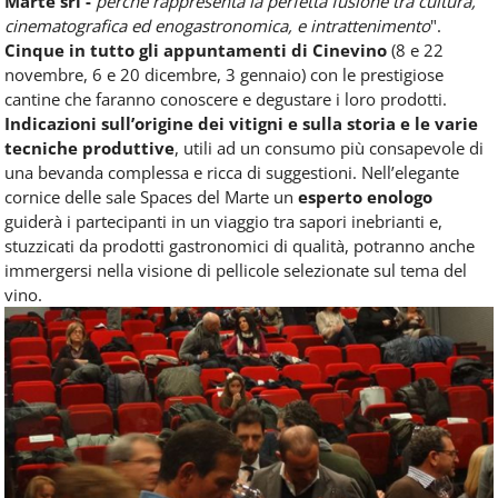
Marte srl -
perché rappresenta la perfetta fusione tra cultura,
cinematografica ed enogastronomica, e intrattenimento
".
Cinque in tutto gli appuntamenti
di Cinevino
(8 e 22
novembre, 6 e 20 dicembre, 3 gennaio) con le prestigiose
cantine che faranno conoscere e degustare i loro prodotti.
Indicazioni sull’origine dei vitigni e sulla storia e le varie
tecniche produttive
, utili ad un consumo più consapevole di
una bevanda complessa e ricca di suggestioni. Nell’elegante
cornice delle sale Spaces del Marte un
esperto enologo
guiderà i partecipanti in un viaggio tra sapori inebrianti e,
stuzzicati da prodotti gastronomici di qualità, potranno anche
immergersi nella visione di pellicole selezionate sul tema del
vino.