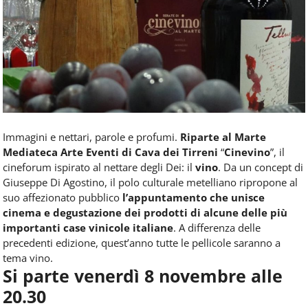
Food
Service
e
tutte
le
novità
del
comparto
Horeca.
Immagini e nettari, parole e profumi.
Riparte al Marte
Mediateca Arte Eventi di Cava dei Tirreni
“
Cinevino
”, il
cineforum ispirato al nettare degli Dei: il
vino
. Da un concept di
Giuseppe Di Agostino, il polo culturale metelliano ripropone al
suo affezionato pubblico
l’appuntamento che unisce
cinema e degustazione dei prodotti di alcune delle più
importanti case vinicole italiane
. A differenza delle
precedenti edizione, quest’anno tutte le pellicole saranno a
tema vino.
Si parte venerdì 8 novembre alle
20.30