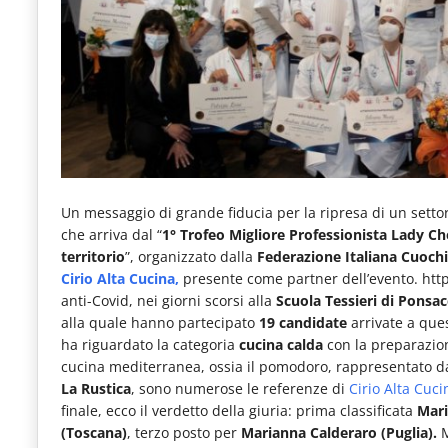
e
articoli
quotidiani
sul
mondo
dell'alimentazione,
dei
Un messaggio di grande fiducia per la ripresa di un setto
che arriva dal “
1° Trofeo Migliore Professionista Lady Che
consumi
territorio
”, organizzato dalla
Federazione Italiana Cuochi 
fuoricasa,
Cirio Alta Cucina,
presente come partner dell’evento. htt
anti-Covid, nei giorni scorsi alla
Scuola Tessieri di Ponsac
del
alla quale hanno partecipato
19 candidate
arrivate a que
Food
ha riguardato la categoria
cucina calda
con la preparazion
cucina mediterranea, ossia il pomodoro, rappresentato d
Service
La Rustica
, sono numerose le referenze di
Cirio Alta Cuci
e
finale, ecco il verdetto della giuria: prima classificata
Mari
tutte
(Toscana)
, terzo posto per
Marianna Calderaro (Puglia).
M