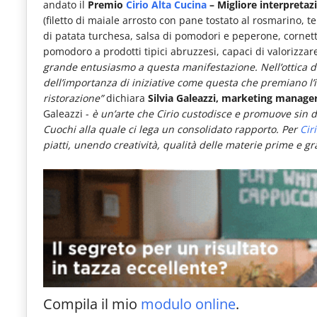
andato il
Premio
Cirio Alta Cucina
– Migliore interpreta
le
(filetto di maiale arrosto con pane tostato al rosmarino, 
novità
di patata turchesa, salsa di pomodori e peperone, cornetto
pomodoro a prodotti tipici abruzzesi, capaci di valorizzare 
del
grande entusiasmo a questa manifestazione. Nell’ottica di 
comparto
dell’importanza di iniziative come questa che premiano l’i
ristorazione”
dichiara
Silvia Galeazzi, marketing manage
Horeca.
Galeazzi -
è un’arte che Cirio custodisce e promuove sin d
Cuochi alla quale ci lega un consolidato rapporto. Per
Cir
piatti, unendo creatività, qualità delle materie prime e gr
Compila il mio
modulo online
.