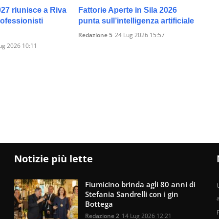
027 riunisce a Riva
Fattorie Aperte in Sila 2026
rofessionisti
punta sull’intelligenza artificiale
Redazione 5
24 Lug 2026 15:57
ug 2026 10:11
Notizie più lette
Fiumicino brinda agli 80 anni di
U
Stefania Sandrelli con i gin
Bottega
Redazione 2
14 Lug 2026 12:21