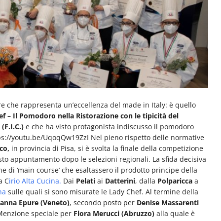
re che rappresenta un’eccellenza del made in Italy: è quello
f – Il Pomodoro nella Ristorazione con le tipicità del
(F.I.C.)
e che ha visto protagonista indiscusso il pomodoro
ps://youtu.be/UqoqQw19ZzI Nel pieno rispetto delle normative
co,
in provincia di Pisa, si è svolta la finale della competizione
sto appuntamento dopo le selezioni regionali. La sfida decisiva
e di ‘main course’ che esaltassero il prodotto principe della
a C
irio Alta Cucina.
Dai
Pelati
ai
Datterini
, dalla
Polparicca
a
na
sulle quali si sono misurate le Lady Chef. Al termine della
anna Epure (Veneto)
, secondo posto per
Denise Massarenti
enzione speciale per
Flora Merucci (Abruzzo)
alla quale è