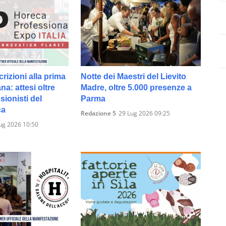
crizioni alla prima
Notte dei Maestri del Lievito
ana: attesi oltre
Madre, oltre 5.000 presenze a
sionisti del
Parma
ca
Redazione 5
29 Lug 2026 09:25
ug 2026 10:50