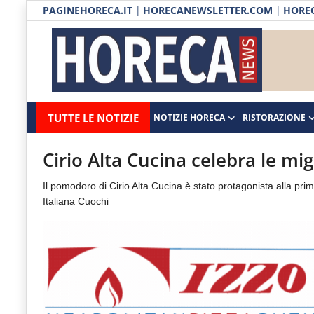
PAGINEHORECA.IT
|
HORECANEWSLETTER.COM
|
HOREC
Notizie HORECA
Horecanews.it
Notizie
TUTTE LE NOTIZIE
NOTIZIE HORECA
RISTORAZIONE
Ristorazione
-
Horeca
-
Ospitalità
Cirio Alta Cucina celebra le mig
Il
Distribuzione
Il pomodoro di Cirio Alta Cucina è stato protagonista alla pr
portale
Italiana Cuochi
del
Prodotti | Dispensa Horeca
canale
Eventi
Horeca
e
RUBRICHE
del