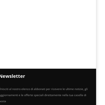
Newsletter
nisciti al nostro elenco di abbonati per ricevere le ultime notizie, gli
aggiornamenti e le offerte speciali direttamente nella tua casella di
posta