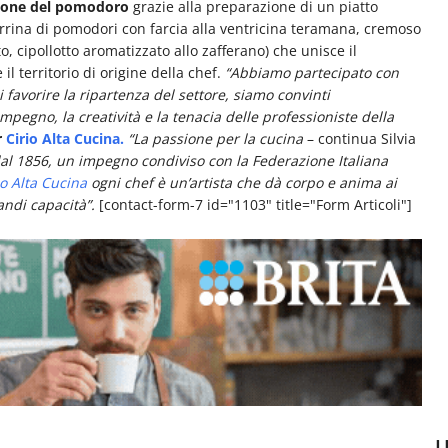
zione del pomodoro
grazie alla preparazione di un piatto
terrina di pomodori con farcia alla ventricina teramana, cremoso
, cipollotto aromatizzato allo zafferano) che unisce il
il territorio di origine della chef.
“Abbiamo partecipato con
favorire la ripartenza del settore, siamo convinti
mpegno, la creatività e la tenacia delle professioniste della
r
Cirio Alta Cucina.
“La passione per la cucina
– continua Silvia
al 1856, un impegno condiviso con la Federazione Italiana
io Alta Cucina
ogni chef è un’artista che dà corpo e anima ai
andi capacità”.
[contact-form-7 id="1103" title="Form Articoli"]
U