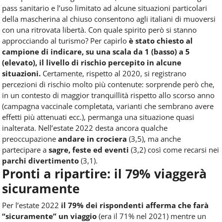
pass sanitario e l’uso limitato ad alcune situazioni particolari
della mascherina al chiuso consentono agli italiani di muoversi
con una ritrovata libertà. Con quale spirito però si stanno
approcciando al turismo? Per capirlo
è stato chiesto al
campione di indicare, su una scala da 1 (basso) a 5
(elevato), il livello di rischio percepito in alcune
situazioni.
Certamente, rispetto al 2020, si registrano
percezioni di rischio molto più contenute: sorprende però che,
in un contesto di maggior tranquillità rispetto allo scorso anno
(campagna vaccinale completata, varianti che sembrano avere
effetti più attenuati ecc.), permanga una situazione quasi
inalterata. Nell’estate 2022 desta ancora qualche
preoccupazione
andare in crociera
(3,5), ma anche
partecipare a
sagre, feste ed eventi
(3,2) così come recarsi nei
parchi divertimento
(3,1).
Pronti a ripartire: il 79% viaggerà
sicuramente
Per l’estate 2022
il 79% dei rispondenti afferma che farà
“sicuramente” un viaggio
(era il 71% nel 2021) mentre un