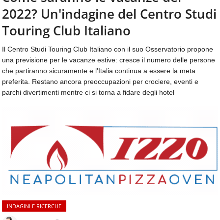
aggiornamenti
2022? Un'indagine del Centro Studi
CONTATTI
quotidiani
su
Touring Club Italiano
temi
come
Il Centro Studi Touring Club Italiano con il suo Osservatorio propone
ospitalità,
una previsione per le vacanze estive: cresce il numero delle persone
ristorazione,
che partiranno sicuramente e l'Italia continua a essere la meta
food
preferita. Restano ancora preoccupazioni per crociere, eventi e
&
parchi divertimenti mentre ci si torna a fidare degli hotel
beverage,
catering
e
articoli
quotidiani
sul
mondo
dell'alimentazione,
dei
consumi
fuoricasa,
INDAGINI E RICERCHE
del