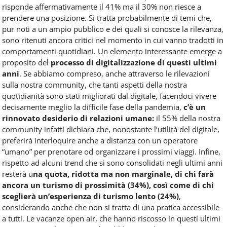
risponde affermativamente il 41% ma il 30% non riesce a
prendere una posizione. Si tratta probabilmente di temi che,
pur noti a un ampio pubblico e dei quali si conosce la rilevanza,
sono ritenuti ancora critici nel momento in cui vanno tradotti in
comportamenti quotidiani. Un elemento interessante emerge a
proposito del
processo di digitalizzazione di questi ultimi
anni
. Se abbiamo compreso, anche attraverso le rilevazioni
sulla nostra community, che tanti aspetti della nostra
quotidianità sono stati migliorati dal digitale, facendoci vivere
decisamente meglio la difficile fase della pandemia,
c’è un
rinnovato desiderio di relazioni umane:
il 55% della nostra
community infatti dichiara che, nonostante l’utilità del digitale,
preferirà interloquire anche a distanza con un operatore
“umano” per prenotare od organizzare i prossimi viaggi. Infine,
rispetto ad alcuni trend che si sono consolidati negli ultimi anni
resterà u
na quota, ridotta ma non marginale, di chi farà
ancora un turismo di prossimità (34%), così come di chi
sceglierà un’esperienza di turismo lento (24%)
,
considerando anche che non si tratta di una pratica accessibile
a tutti. Le vacanze open air, che hanno riscosso in questi ultimi