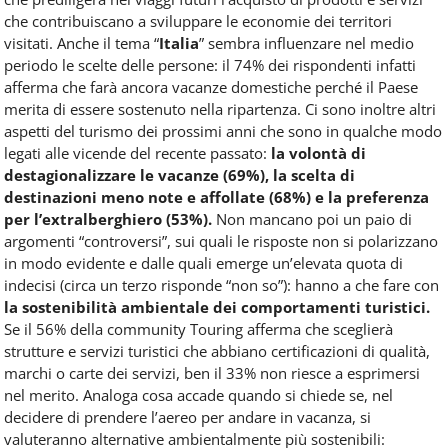
che contribuiscano a sviluppare le economie dei territori
visitati. Anche il tema “
Italia
” sembra influenzare nel medio
periodo le scelte delle persone: il 74% dei rispondenti infatti
afferma che farà ancora vacanze domestiche perché il Paese
merita di essere sostenuto nella ripartenza. Ci sono inoltre altri
aspetti del turismo dei prossimi anni che sono in qualche modo
legati alle vicende del recente passato:
la volontà di
destagionalizzare le vacanze (69%), la scelta di
destinazioni meno note e affollate (68%) e la preferenza
per l’extralberghiero (53%).
Non mancano poi un paio di
argomenti “controversi”, sui quali le risposte non si polarizzano
in modo evidente e dalle quali emerge un’elevata quota di
indecisi (circa un terzo risponde “non so”): hanno a che fare con
la sostenibilità ambientale dei comportamenti turistici.
Se il 56% della community Touring afferma che sceglierà
strutture e servizi turistici che abbiano certificazioni di qualità,
marchi o carte dei servizi, ben il 33% non riesce a esprimersi
nel merito. Analoga cosa accade quando si chiede se, nel
decidere di prendere l’aereo per andare in vacanza, si
valuteranno alternative ambientalmente più sostenibili: