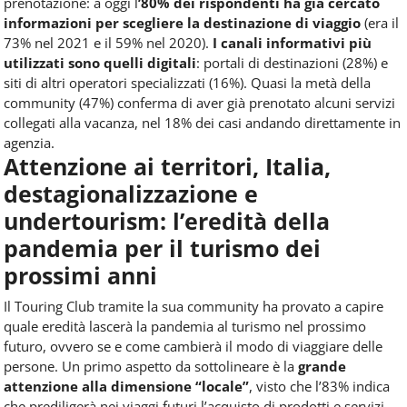
prenotazione: a oggi l
’80% dei rispondenti ha già cercato
informazioni per scegliere la destinazione di viaggio
(era il
73% nel 2021 e il 59% nel 2020).
I canali informativi più
utilizzati sono quelli digitali
: portali di destinazioni (28%) e
siti di altri operatori specializzati (16%). Quasi la metà della
community (47%) conferma di aver già prenotato alcuni servizi
collegati alla vacanza, nel 18% dei casi andando direttamente in
agenzia.
Attenzione ai territori, Italia,
destagionalizzazione e
undertourism: l’eredità della
pandemia per il turismo dei
prossimi anni
Il Touring Club tramite la sua community ha provato a capire
quale eredità lascerà la pandemia al turismo nel prossimo
futuro, ovvero se e come cambierà il modo di viaggiare delle
persone. Un primo aspetto da sottolineare è la
grande
attenzione alla dimensione “locale”
, visto che l’83% indica
che prediligerà nei viaggi futuri l’acquisto di prodotti e servizi