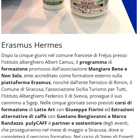
Erasmus Hermes
Dopo la cinque giorni nel comune francese di Fréjus presso
l’istituto alberghiero Albert Camus, il
programma
di
formazione
promosso dall’associazione
Mangiare Bene e
Non Solo
, ente accreditato come formatore esterno sulla
piattaforma Erasmus
, nonché dall’ente fieristico di Rimini, il
Comune di Siracusa, l’associazione Sicilia Turismo per Tutti,
l’Istituto Alberghiero Federico II di Svevia, prosegue il suo
cammino a Sigep. Nelle cinque giornate sono previsti
corsi di
formazione
di
Latte Art
con
Giuseppe Fiorini
ed
Estrazioni
alternative di caffè
con
Gaetano Bongiovanni e Marco
Randazzo
.
pulyCAFF
è
partner e sostenitore
degli eventi,
che proseguiranno nel mese di maggio a Siracusa, dove si
completerà il percorso formativo. Nel corso di Sigep gli Esperti