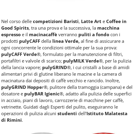
Nel corso delle
competizioni Baristi
,
Latte Art
e
Coffee in
Good Spirits
, tra una prova e la successiva, la
macchina
espresso
e il
macinacaff
è
verranno
puliti a fondo
con i
prodotti
pulyCAFF
della
linea Verde,
al fine di assicurare a
ogni concorrente le condizioni ottimale per la sua prova:
pulyCAFF Verde
®, formulato per la manutenzione di filtri,
portafiltri e valvole di scarico;
pulyMILK Verde
®, per la pulizia
della lancia vapore;
pulyGRIND
®, i cui cristalli a base di amidi
alimentari privi di glutine liberano le macine e la camera di
macinatura dai depositi di caffè vecchio e rancido. Inoltre,
pulyGRIND Hoppe
r®, pulitore della tramoggia (campana) e del
dosatore e
pulyBAR Igienic
®, adatto alla pulizia delle superfici
in acciaio, piani di lavoro, carrozzerie di macchine per caffè,
vetrinette. Guidati dagli Esperti del pulito, eseguiranno le
operazioni di pulizia alcuni
studenti
dell’
Istituto Malatesta
di Rimini
.