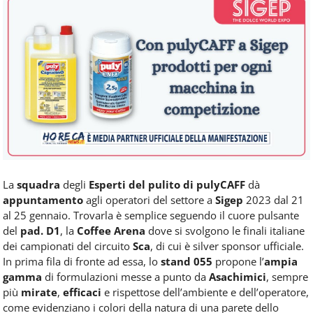
Food
Service
e
tutte
le
novità
del
comparto
Horeca.
La
squadra
degli
Esperti del pulito di pulyCAFF
dà
appuntamento
agli operatori del settore a
Sigep
2023 dal 21
al 25 gennaio. Trovarla è semplice seguendo il cuore pulsante
del
pad. D1
, la
Coffee Arena
dove si svolgono le finali italiane
dei campionati del circuito
Sca
, di cui è silver sponsor ufficiale.
In prima fila di fronte ad essa, lo
stand 055
propone l’
ampia
gamma
di formulazioni messe a punto da
Asachimici
, sempre
più
mirate
,
efficaci
e rispettose dell’ambiente e dell’operatore,
come evidenziano i colori della natura di una parete dello