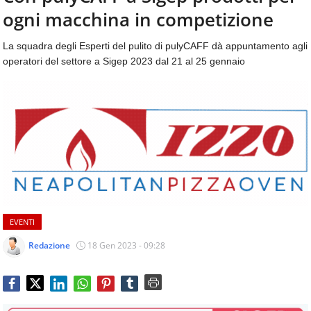
aggiornamenti
ogni macchina in competizione
CONTATTI
quotidiani
su
La squadra degli Esperti del pulito di pulyCAFF dà appuntamento agli
temi
operatori del settore a Sigep 2023 dal 21 al 25 gennaio
come
ospitalità,
ristorazione,
food
&
beverage,
catering
e
articoli
quotidiani
sul
EVENTI
mondo
dell'alimentazione,
Redazione
18 Gen 2023 - 09:28
dei
consumi
fuoricasa,
del