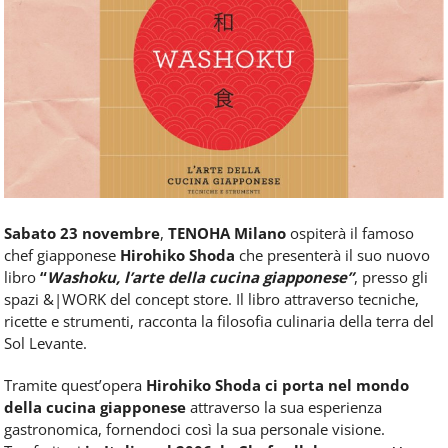
Food
Service
e
tutte
le
novità
del
comparto
Horeca.
Sabato 23 novembre
,
TENOHA Milano
ospiterà il famoso
chef giapponese
Hirohiko Shoda
che presenterà il suo nuovo
libro
“
Washoku, l’arte della cucina giapponese”
, presso gli
spazi &|WORK del concept store. Il libro attraverso tecniche,
ricette e strumenti, racconta la filosofia culinaria della terra del
Sol Levante.
Tramite quest’opera
Hirohiko Shoda ci porta nel mondo
della cucina giapponese
attraverso la sua esperienza
gastronomica, fornendoci così la sua personale visione.