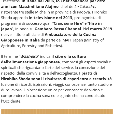
Trasferitosi
in Italia nel 2006
,
lo Chef collabora per otto
anni con Massimiliano Alajmo
, chef de
Le Calandre
,
ristorante tre stelle Michelin in provincia di Padova. Hirohiko
Shoda approda
in televisione nel 2013
, protagonista di
programmi di successo quali “
Ciao, sono Hiro
” e “
Hiro in
Japan
”, in onda su
Gambero Rosso Channel
. Nel
marzo 2019
riceve il titolo ufficiale di
Ambasciatore della Cucina
Giapponese in Italia
da parte del MAFF Japan (Ministry of
Agriculture, Forestry and Fisheries).
Il termine “
Washoku
” indica
il cibo e la cultura
dell’alimentazione giapponese
, compresi gli aspetti sociali e
spirituali che riguardano l’arte del servire, la concezione del
rispetto, della convivialità e dell’accoglienza.
I piatti di
Hirohiko Shoda sono il risultato di esperienza e creatività
,
fusione di ricordi, ispirazioni, viaggi, conoscenze, tanto studio e
duro lavoro. Un’occasione unica per conoscere da vicino e
comprendere la cucina sana ed elegante che ha conquistato
l’Occidente.