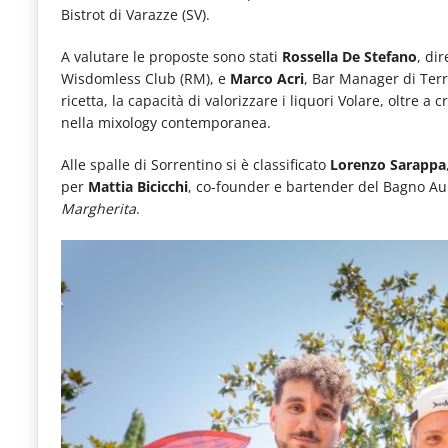
Bistrot di Varazze (SV).
le
novità
A valutare le proposte sono stati
Rossella De Stefano
, di
Wisdomless Club (RM), e
Marco Acri
, Bar Manager di Terr
del
ricetta, la capacità di valorizzare i liquori Volare, oltre a 
comparto
nella mixology contemporanea.
Horeca.
Alle spalle di Sorrentino si è classificato
Lorenzo Sarappa
per
Mattia Bicicchi
, co-founder e bartender del Bagno Auro
Margherita
.