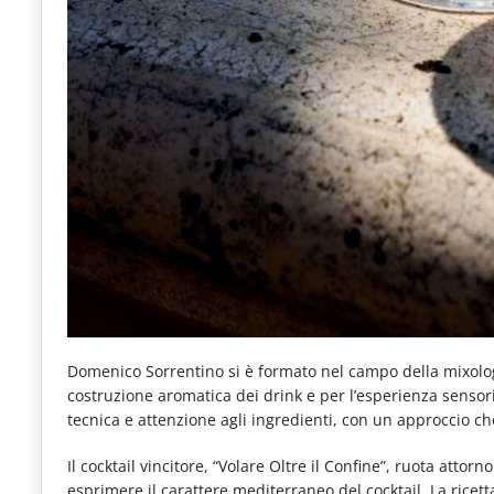
Domenico Sorrentino si è formato nel campo della mixolo
costruzione aromatica dei drink e per l’esperienza sensori
tecnica e attenzione agli ingredienti, con un approccio che
Il cocktail vincitore, “Volare Oltre il Confine”, ruota attorno 
esprimere il carattere mediterraneo del cocktail. La ricett