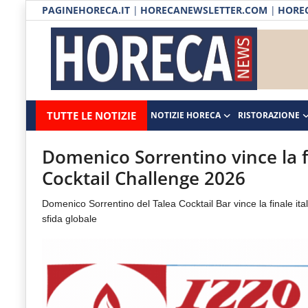
PAGINEHORECA.IT
|
HORECANEWSLETTER.COM
|
HOREC
Notizie HORECA
Horecanews.it
Notizie
TUTTE LE NOTIZIE
NOTIZIE HORECA
RISTORAZIONE
Ristorazione
-
Horeca
-
Ospitalità
Domenico Sorrentino vince la fi
Il
Cocktail Challenge 2026
Distribuzione
portale
Domenico Sorrentino del Talea Cocktail Bar vince la finale ita
del
Prodotti | Dispensa Horeca
sfida globale
canale
Eventi
Horeca
e
RUBRICHE
del