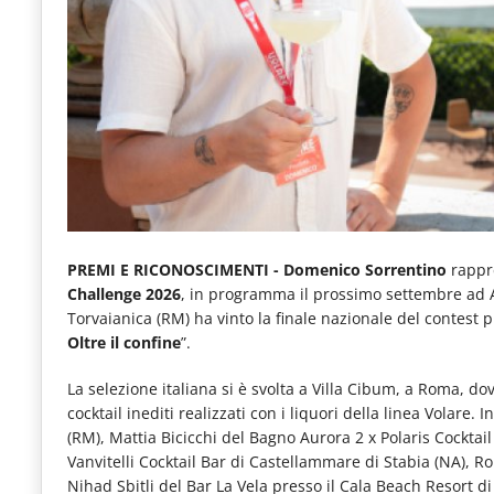
e
articoli
quotidiani
sul
mondo
dell'alimentazione,
dei
consumi
PREMI E RICONOSCIMENTI - Domenico Sorrentino
rappre
Challenge 2026
, in programma il prossimo settembre ad A
fuoricasa,
Torvaianica (RM) ha vinto la finale nazionale del contest p
del
Oltre il confine
”.
Food
La selezione italiana si è svolta a Villa Cibum, a Roma, d
Service
cocktail inediti realizzati con i liquori della linea Volare
(RM), Mattia Bicicchi del Bagno Aurora 2 x Polaris Cocktai
e
Vanvitelli Cocktail Bar di Castellammare di Stabia (NA), R
tutte
Nihad Sbitli del Bar La Vela presso il Cala Beach Resort d