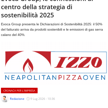
aggiornamenti
centro della strategia di
CONTATTI
quotidiani
su
sostenibilità 2025
temi
come
Evoca Group presenta le Dichiarazioni di Sostenibilità 2025: il 50%
ospitalità,
del fatturato arriva da prodotti sostenibili e le emissioni di gas serra
ristorazione,
calano del 40%.
food
&
beverage,
catering
e
articoli
quotidiani
sul
mondo
dell'alimentazione,
dei
CRONACA PER L'IMPRESA
consumi
fuoricasa,
Redazione
9 Lug 2026 - 10:36
del