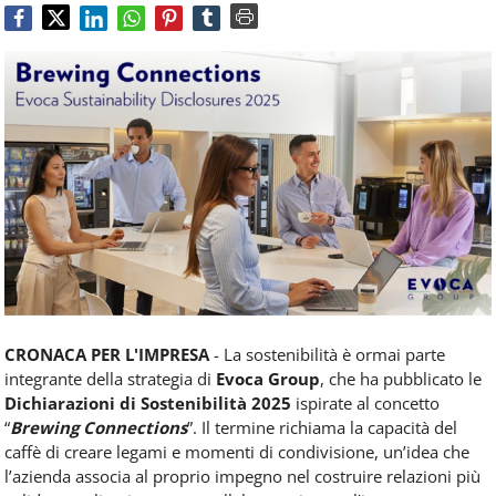
Food
Service
e
tutte
le
novità
del
comparto
Horeca.
CRONACA PER L'IMPRESA
- La sostenibilità è ormai parte
integrante della strategia di
Evoca Group
, che ha pubblicato le
Dichiarazioni di Sostenibilità 2025
ispirate al concetto
“
Brewing Connections
”. Il termine richiama la capacità del
caffè di creare legami e momenti di condivisione, un’idea che
l’azienda associa al proprio impegno nel costruire relazioni più