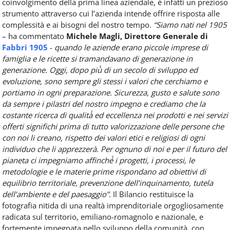
coinvolgimento della prima linea aziendale, è infatti un prezioso
strumento attraverso cui l’azienda intende offrire risposta alle
complessità e ai bisogni del nostro tempo.
“Siamo nati nel 1905
– ha commentato
Michele Magli, Direttore Generale di
Fabbri 1905
-
quando le aziende erano piccole imprese di
famiglia e le ricette si tramandavano di generazione in
generazione. Oggi, dopo più̀ di un secolo di sviluppo ed
evoluzione, sono sempre gli stessi i valori che cerchiamo e
portiamo in ogni preparazione. Sicurezza, gusto e salute sono
da sempre i pilastri del nostro impegno e crediamo che la
costante ricerca di qualità̀ ed eccellenza nei prodotti e nei servizi
offerti significhi prima di tutto valorizzazione delle persone che
con noi li creano, rispetto dei valori etici e religiosi di ogni
individuo che li apprezzerà. Per ognuno di noi e per il futuro del
pianeta ci impegniamo affinché́ i progetti, i processi, le
metodologie e le materie prime rispondano ad obiettivi di
equilibrio territoriale, prevenzione dell’inquinamento, tutela
dell’ambiente e del paesaggio”.
Il Bilancio restituisce la
fotografia nitida di una realtà imprenditoriale orgogliosamente
radicata sul territorio, emiliano-romagnolo e nazionale, e
fortemente impegnata nello sviluppo della comunità, con