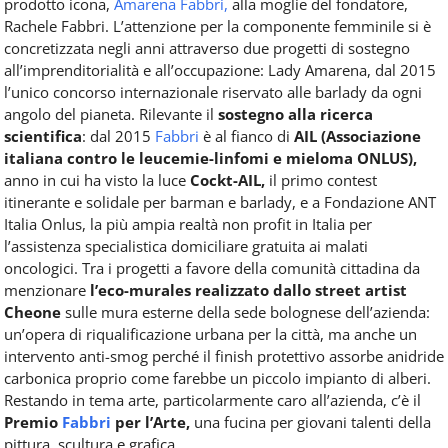
prodotto icona,
Amarena Fabbri,
alla moglie del fondatore,
Rachele Fabbri. L’attenzione per la componente femminile si è
concretizzata negli anni attraverso due progetti di sostegno
all’imprenditorialità e all’occupazione: Lady Amarena, dal 2015
l’unico concorso internazionale riservato alle barlady da ogni
angolo del pianeta. Rilevante il
sostegno alla ricerca
scientifica
: dal 2015
Fabbri
è al fianco di
AIL (Associazione
italiana contro le leucemie-linfomi e mieloma ONLUS),
anno in cui ha visto la luce
Cockt-AIL,
il primo contest
itinerante e solidale per barman e barlady, e a Fondazione ANT
Italia Onlus, la più ampia realtà non profit in Italia per
l’assistenza specialistica domiciliare gratuita ai malati
oncologici. Tra i progetti a favore della comunità cittadina da
menzionare
l’eco-murales realizzato dallo street artist
Cheone
sulle mura esterne della sede bolognese dell’azienda:
un’opera di riqualificazione urbana per la città, ma anche un
intervento anti-smog perché il finish protettivo assorbe anidride
carbonica proprio come farebbe un piccolo impianto di alberi.
Restando in tema arte, particolarmente caro all’azienda, c’è il
Premio
Fabbri
per l’Arte,
una fucina per giovani talenti della
pittura, scultura e grafica.