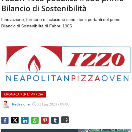
aggiornamenti
Bilancio di Sostenibilità
CONTATTI
quotidiani
su
Innovazione, territorio e inclusione sono i temi portanti del primo
temi
Bilancio di Sostenibilità di Fabbri 1905
come
ospitalità,
ristorazione,
food
&
beverage,
catering
e
articoli
quotidiani
sul
CRONACA PER L'IMPRESA
mondo
dell'alimentazione,
Redazione
12 Lug 2023 - 09:06
dei
consumi
fuoricasa,
del