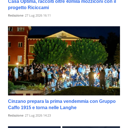
Casa Optima, raccolti oltre 40mila mozziconi con il
progetto Riciccami
Redazione
27 Lug 2026 16:11
Cinzano prepara la prima vendemmia con Gruppo
Caffo 1915 e torna nelle Langhe
Redazione
27 Lug 2026 14:23