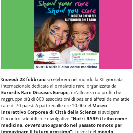
Food
Service
e
tutte
le
novità
del
comparto
Horeca.
Giovedì 28 febbraio
si celebrerà nel mondo la XII giornata
internazionale dedicata alle malattie rare, organizzata da
Eurordis Rare Diseases Europe
, un’alleanza no profit che
raggruppa più di 800 associazioni di pazienti affetti da malattie
rare di 70 paesi. A partiredalle ore 10.00,nel
Museo
Interattivo Corporea di Città della Scienza
si svolgerà
l’incontro scientifico e divulgativo
“Nutri-RARE: il cibo come
medicina,
ovvero
uno sguardo nel passato remoto per
immaginare il futuro prossimo”.
Le voci del
mondo