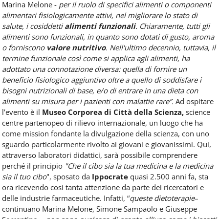
Marina Melone -
per il ruolo di specifici alimenti o componenti
alimentari fisiologicamente attivi, nel migliorare lo stato di
salute, i cosiddetti
alimenti funzionali
. Chiaramente, tutti gli
alimenti sono funzionali, in quanto sono dotati di gusto, aroma
o forniscono
valore nutritivo
. Nell'ultimo decennio, tuttavia, il
termine funzionale così come si applica agli alimenti, ha
adottato una connotazione diversa: quella di fornire un
beneficio fisiologico aggiuntivo oltre a quello di soddisfare i
bisogni nutrizionali di base, e/o di entrare in una dieta con
alimenti su misura per i pazienti con malattie rare”.
Ad ospitare
l’evento è il
Museo Corporea di Città della Scienza,
science
centre partenopeo di rilievo internazionale, un luogo che ha
come mission fondante la divulgazione della scienza, con uno
sguardo particolarmente rivolto ai giovani e giovanissimi. Qui,
attraverso laboratori didattici, sarà possibile comprendere
perché il principio
"Che il cibo sia la tua medicina e la medicina
sia il tuo cibo
", sposato da
Ippocrate
quasi 2.500 anni fa, sta
ora ricevendo così tanta attenzione da parte dei ricercatori e
delle industrie farmaceutiche. Infatti, “
queste dietoterapie
–
continuano Marina Melone, Simone Sampaolo e Giuseppe