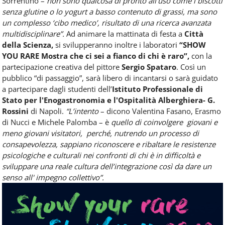
Sorrentino –
non sono qualcosa di pronto all'uso come i biscotti
senza glutine o lo yogurt a basso contenuto di grassi, ma sono
un complesso ‘cibo medico’, risultato di una ricerca avanzata
multidisciplinare”.
Ad animare la mattinata di festa a
Città
della Scienza,
si svilupperanno inoltre i laboratori
“SHOW
YOU RARE Mostra che ci sei a fianco di chi è raro”,
con la
partecipazione creativa del pittore
Sergio Spataro
. Così un
pubblico “di passaggio”, sarà libero di incantarsi o sarà guidato
a partecipare dagli studenti dell’
Istituto Professionale di
Stato per l'Enogastronomia e l'Ospitalità Alberghiera- G.
Rossini
di Napoli.
“L’intento
– dicono Valentina Fasano, Erasmo
di Nucci e Michele Palomba – è
quello di coinvolgere giovani e
meno giovani visitatori, perché, nutrendo un processo di
consapevolezza, sappiano riconoscere e ribaltare le resistenze
psicologiche e culturali nei confronti di chi è in difficoltà e
sviluppare una reale cultura dell’integrazione così da dare un
senso all' impegno collettivo”.