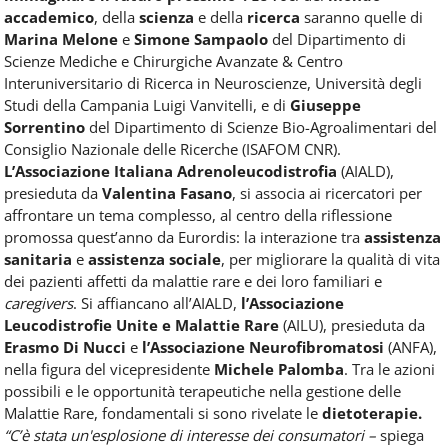
accademico
, della
scienza
e della
ricerca
saranno quelle di
Marina Melone
e
Simone Sampaolo
del Dipartimento di
Scienze Mediche e Chirurgiche Avanzate & Centro
Interuniversitario di Ricerca in Neuroscienze, Università degli
Studi della Campania Luigi Vanvitelli, e di
Giuseppe
Sorrentino
del Dipartimento di Scienze Bio-Agroalimentari del
Consiglio Nazionale delle Ricerche (ISAFOM CNR).
L’Associazione Italiana Adrenoleucodistrofia
(AIALD),
presieduta da
Valentina Fasano
, si associa ai ricercatori per
affrontare un tema complesso, al centro della riflessione
promossa quest’anno da Eurordis: la interazione tra
assistenza
sanitaria
e
assistenza sociale
, per migliorare la qualità di vita
dei pazienti affetti da malattie rare e dei loro familiari e
caregivers
. Si affiancano all’AIALD,
l’Associazione
Leucodistrofie Unite e Malattie Rare
(AILU), presieduta da
Erasmo Di Nucci
e
l’Associazione Neurofibromatosi
(ANFA),
nella figura del vicepresidente
Michele Palomba
. Tra le azioni
possibili e le opportunità terapeutiche nella gestione delle
Malattie Rare, fondamentali si sono rivelate le
dietoterapie.
“C’è stata un'esplosione di interesse dei consumatori –
spiega