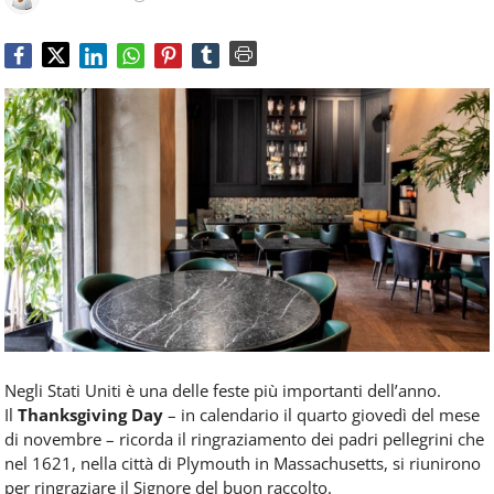
Food
Service
e
tutte
le
novità
del
comparto
Horeca.
Negli Stati Uniti è una delle feste più importanti dell’anno.
Il
Thanksgiving Day
– in calendario il quarto giovedì del mese
di novembre – ricorda il ringraziamento dei padri pellegrini che
nel 1621, nella città di Plymouth in Massachusetts, si riunirono
per ringraziare il Signore del buon raccolto.