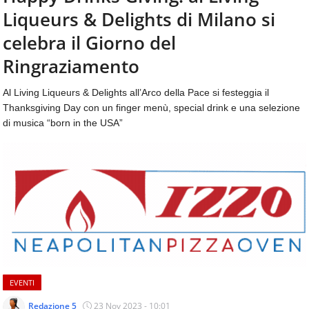
aggiornamenti
Liqueurs & Delights di Milano si
CONTATTI
quotidiani
su
celebra il Giorno del
temi
Ringraziamento
come
ospitalità,
Al Living Liqueurs & Delights all’Arco della Pace si festeggia il
ristorazione,
Thanksgiving Day con un finger menù, special drink e una selezione
food
&
di musica “born in the USA”
beverage,
catering
e
articoli
quotidiani
sul
mondo
dell'alimentazione,
dei
consumi
fuoricasa,
EVENTI
del
Redazione 5
23 Nov 2023 - 10:01