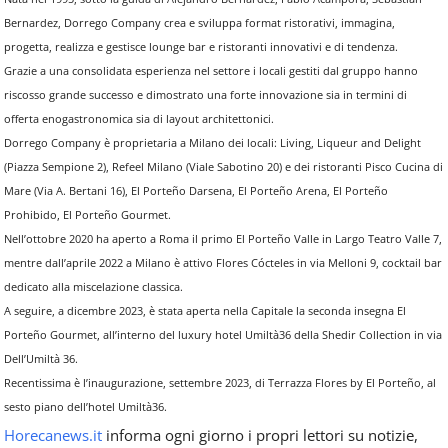
Bernardez, Dorrego Company crea e sviluppa format ristorativi, immagina,
progetta, realizza e gestisce lounge bar e ristoranti innovativi e di tendenza.
Grazie a una consolidata esperienza nel settore i locali gestiti dal gruppo hanno
riscosso grande successo e dimostrato una forte innovazione sia in termini di
offerta enogastronomica sia di layout architettonici.
Dorrego Company è proprietaria a Milano dei locali: Living, Liqueur and Delight
(Piazza Sempione 2), Refeel Milano (Viale Sabotino 20) e dei ristoranti Pisco Cucina di
Mare (Via A. Bertani 16), El Porteño Darsena, El Porteño Arena, El Porteño
Prohibido, El Porteño Gourmet.
Nell’ottobre 2020 ha aperto a Roma il primo El Porteño Valle in Largo Teatro Valle 7,
mentre dall’aprile 2022 a Milano è attivo Flores Cócteles in via Melloni 9, cocktail bar
dedicato alla miscelazione classica.
A seguire, a dicembre 2023, è stata aperta nella Capitale la seconda insegna El
Porteño Gourmet, all’interno del luxury hotel Umiltà36 della Shedir Collection in via
Dell’Umiltà 36.
Recentissima è l’inaugurazione, settembre 2023, di Terrazza Flores by El Porteño, al
sesto piano dell’hotel Umiltà36.
Horecanews.it
informa ogni giorno i propri lettori su notizie,