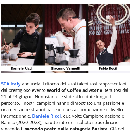
Food
Service
e
tutte
le
novità
del
comparto
Horeca.
SCA Italy
annuncia il ritorno dei suoi talentuosi rappresentanti
dal prestigioso evento
World of Coffee ad Atene
, tenutosi dal
21 al 24 giugno. Nonostante le sfide affrontate lungo il
percorso, i nostri campioni hanno dimostrato una passione e
una dedizione straordinarie in questa competizione di livello
internazionale.
Daniele Ricci
, due volte Campione nazionale
Barista (2020-2023), ha ottenuto un risultato straordinario
vincendo
il secondo posto nella categoria Barista
. Già nel