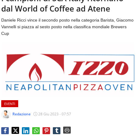
aggiornamenti
dal World of Coffee ad Atene
CONTATTI
quotidiani
su
Daniele Ricci vince il secondo posto nella categoria Barista, Giacomo
temi
Vannelli si piazza al sesto posto nella classifica mondiale Brewers
come
Cup
ospitalità,
ristorazione,
food
&
beverage,
catering
e
articoli
quotidiani
sul
mondo
EVENTI
dell'alimentazione,
dei
Redazione
28 Giu 2023 - 07:57
consumi
fuoricasa,
del