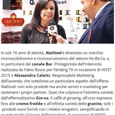
Food
Service
e
tutte
le
novità
del
comparto
Horeca.
In soli 16 anni di attività,
Natfood
è diventato un marchio
riconoscibilissimo e riconosciutissimo del settore Ho.Re.Ca. e,
in particolare del
canale Bar
. Protagonista dell’intervista
realizzata da Fabio Russo per Vending TV in occasione di HOST
2015 è
Alessandra Caletti
, Responsabile Marketing
dell’azienda, che sottolinea un particolare aspetto dell’offerta
Natfood: non solo prodotti ma anche servizi e marketing per
sostenere i propri partner. Quel che colpisce è l’estrema varietà:
dall’affermatissimo
Gin-co
, il caffè al ginseng, all’orzo espresso
fino alle
creme fredde
e all’infinita varietà delle
granite
, tutti i
prodotti sono forniti con i relativi erogatori, semplificando in
questo modo il lavoro dell’operatore. In occasione di HOST