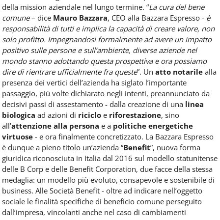
della mission aziendale nel lungo termine. “
La cura del bene
comune
– dice
Mauro Bazzara
, CEO alla Bazzara Espresso -
è
responsabilità di tutti e implica la capacità di creare valore, non
solo profitto. Impegnandosi formalmente ad avere un impatto
positivo sulle persone e sull’ambiente, diverse aziende nel
mondo stanno adottando questa prospettiva e ora possiamo
dire di rientrare ufficialmente fra queste
”. Un
atto notarile
alla
presenza dei vertici dell’azienda ha siglato l’importante
passaggio, più volte dichiarato negli intenti, preannunciato da
decisivi passi di assestamento - dalla creazione di una
linea
biologica
ad azioni di
riciclo
e
riforestazione
, sino
all’
attenzione alla persona
e a
politiche energetiche
virtuose
- e ora finalmente concretizzato. La Bazzara Espresso
è dunque a pieno titolo un’azienda “
Benefit
”, nuova forma
giuridica riconosciuta in Italia dal 2016 sul modello statunitense
delle B Corp e delle Benefit Corporation, due facce della stessa
medaglia: un modello più evoluto, consapevole e sostenibile di
business. Alle Società Benefit - oltre ad indicare nell’oggetto
sociale le finalità specifiche di beneficio comune perseguito
dall’impresa, vincolanti anche nel caso di cambiamenti