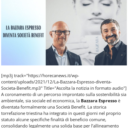
Food
Service
e
tutte
le
novità
del
comparto
Horeca.
[mp3j track="https://horecanews.it/wp-
content/uploads/2021/12/La-Bazzara-Espresso-diventa-
Societa-Benefit.mp3" Title="Ascolta la notizia in formato audio"]
A coronamento di un percorso improntato sulla sostenibilità sia
ambientale, sia sociale ed economica, la
Bazzara Espresso
è
diventata formalmente una Società Benefit. La storica
torrefazione triestina ha integrato in questi giorni nel proprio
statuto alcune specifiche finalità di beneficio comune,
consolidando legalmente una solida base per l’allineamento