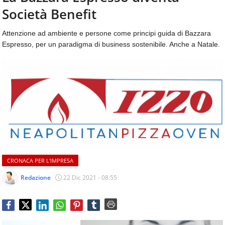
aggiornamenti
Società Benefit
CONTATTI
quotidiani
su
Attenzione ad ambiente e persone come principi guida di Bazzara
temi
Espresso, per un paradigma di business sostenibile. Anche a Natale.
come
ospitalità,
ristorazione,
food
&
beverage,
catering
e
articoli
quotidiani
sul
CRONACA PER L'IMPRESA
mondo
dell'alimentazione,
Redazione
22 Dic 2021 - 08:55
dei
consumi
fuoricasa,
del