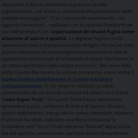
disponibili al fine di preservare le preziose qualità
organolettiche, utili anche a contribuire alla prevenzione delle
malattie oncologiche
".
"
È un importante investimento
– ha
aggiunto l’assessore –
realizzato con le capacità finanziarie dei
soci dell’azienda e con l’
esportazione del brand Puglia come
sinonimo di salute e qualità
. La Regione Puglia e il mio
assessorato sono a disposizione della famiglia De Lisi per tutto
quanto necessario ad accompagnare e supportare la fase di
espansione commerciale di un’azienda di sicuro riferimento in
un settore particolare della nostra economia
".
Nel corso della
visita, Cosimo Borraccino ha potuto toccare con mano anche
il
modernissimo stabilimento di trasformazione e
confezionamento
, in cui vengono realizzati prodotti
commercializzati sui mercati nazionali ed esteri con il brand
“
Lome Super Fruit
”. Tra questi:
frutta fresca selezionata,
spremute e succhi, confezioni di arilli e di bacche.
Grazie a
questo stabilimento, inaugurato lo scorso settembre, Masseria
Fruttirossi ha infatti realizzato una filiera cortissima “a
chilometro zero” in cui i frutti verranno “lavorati” dopo poche
ore dal raccolto, conservando così tutte le loro straordinarie