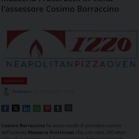
aggiornamenti
l'assessore Cosimo Borraccino
CONTATTI
quotidiani
su
temi
come
ospitalità,
ristorazione,
food
&
beverage,
catering
e
ALIMENTARI
articoli
quotidiani
Redazione
29 Gen 2019 - 03:30
sul
mondo
dell'alimentazione,
dei
consumi
Cosimo Borraccino
ha avuto modo di prendere visione
fuoricasa,
dell’azienda
Masseria Fruttirossi
che, con oltre 280 ettari
del
coltivati a melograno, è il maggiore produttore italiano di