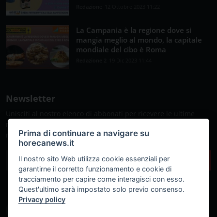
Redazione
12 Ottobre 2023 11:22
La Campania è la regione dove si
mangia meglio al mondo, la capitale
mondiale del cibo è Roma
Redazione 2
19 Dic 2023 11:44
Newsletter
Unisciti al nostro elenco di abbonati per ricevere le ultime
notizie, gli aggiornamenti e le offerte speciali direttamente
Prima di continuare a navigare su
nella tua casella di posta
horecanews.it
Il nostro sito Web utilizza cookie essenziali per
Sottoscrivi
garantirne il corretto funzionamento e cookie di
tracciamento per capire come interagisci con esso.
Quest'ultimo sarà impostato solo previo consenso.
Privacy policy