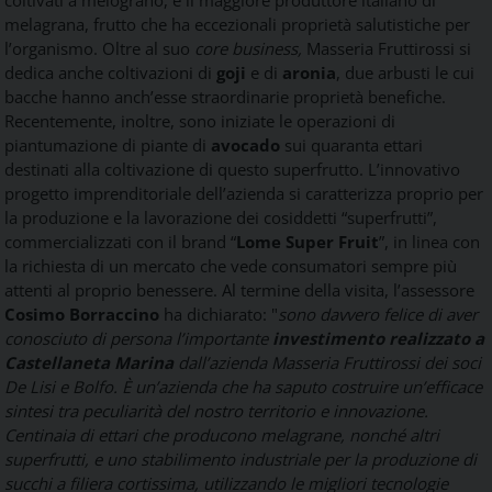
Food
melagrana, frutto che ha eccezionali proprietà salutistiche per
Service
l’organismo.
Oltre al suo
core business,
Masseria Fruttirossi si
e
dedica anche coltivazioni di
goji
e di
aronia
, due arbusti le cui
tutte
bacche hanno anch’esse straordinarie proprietà benefiche.
le
novità
Recentemente, inoltre, sono iniziate le operazioni di
del
piantumazione di piante di
avocado
sui quaranta ettari
comparto
destinati alla coltivazione di questo superfrutto.
L’innovativo
Horeca.
progetto imprenditoriale dell’azienda si caratterizza proprio per
la produzione e la lavorazione dei cosiddetti “superfrutti”,
commercializzati con il brand “
Lome Super Fruit
”, in linea con
la richiesta di un mercato che vede consumatori sempre più
attenti al proprio benessere.
Al termine della visita, l’assessore
Cosimo Borraccino
ha dichiarato: "
sono davvero felice di aver
conosciuto di persona l’importante
investimento realizzato a
Castellaneta Marina
dall’azienda Masseria Fruttirossi dei soci
De Lisi e Bolfo. È un’azienda che ha saputo costruire un’efficace
sintesi tra peculiarità del nostro territorio e innovazione.
Centinaia di ettari che producono melagrane, nonché altri
superfrutti, e uno stabilimento industriale per la produzione di
succhi a filiera cortissima, utilizzando le migliori tecnologie