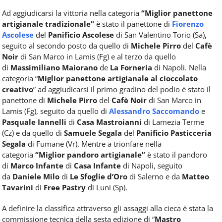
Ad aggiudicarsi la vittoria nella categoria
“Miglior panettone
artigianale tradizionale”
è stato il panettone di
Fiorenzo
Ascolese
del
Panificio Ascolese
di San Valentino Torio (Sa)
,
seguito al secondo posto da quello di
Michele Pirro
del
Cafè
Noir
di San Marco in Lamis (Fg) e al terzo da quello
di
Massimiliano Maiorano
de
La Forneria
di Napoli. Nella
categoria “
Miglior panettone artigianale al cioccolato
creativo
” ad aggiudicarsi il primo gradino del podio è stato il
panettone di
Michele Pirro
del
Cafè Noir
di San Marco in
Lamis (Fg), seguito da quello di
Alessandro Saccomando
e
Pasquale Iannelli
di
Casa Mastroianni
di Lamezia Terme
(Cz) e da quello di
Samuele Segala
del
Panificio Pasticceria
Segala
di Fumane (Vr). Mentre a trionfare nella
categoria
“Miglior pandoro artigianale”
è stato il pandoro
di
Marco Infante
di
Casa Infante
di Napoli, seguito
da
Daniele Milo
di
Le Sfoglie d’Oro
di Salerno e da
Matteo
Tavarini
di
Free Pastry
di Luni (Sp).
A definire la classifica attraverso gli assaggi alla cieca è stata la
commissione tecnica della sesta edizione di “
Mastro