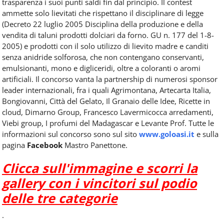
trasparenza i suoi punti saldi fin dal principio. Il contest
ammette solo lievitati che rispettano il disciplinare di legge
(Decreto 22 luglio 2005 Disciplina della produzione e della
vendita di taluni prodotti dolciari da forno. GU n. 177 del 1-8-
2005) e prodotti con il solo utilizzo di lievito madre e canditi
senza anidride solforosa, che non contengano conservanti,
emulsionanti, mono e digliceridi, oltre a coloranti o aromi
artificiali. Il concorso vanta la partnership di numerosi sponsor
leader internazionali, fra i quali Agrimontana, Artecarta Italia,
Bongiovanni, Città del Gelato, Il Granaio delle Idee, Ricette in
cloud, Dimarno Group, Francesco Lavermicocca arredamenti,
Viebi group, I profumi del Madagascar e Levante Prof. Tutte le
informazioni sul concorso sono sul sito
www.goloasi.it
e sulla
pagina
Facebook
Mastro Panettone.
Clicca sull'immagine e scorri la
gallery con i vincitori sul podio
delle tre categorie
.