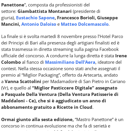
Panettone
”, composta da professionisti del
settore:
Giambattista Montanari
(presidente di
giuria),
Eustachio Sapone
, Francesco Borioli, Giuseppe
Mancini,
Antonio Daloiso
e
Matteo Dolcemascolo
.
La finale si è svolta martedì 8 novembre presso l’Hotel Parco
dei Principi di Bari alla presenza degli artigiani finalisti ed è
stata trasmessa in diretta streaming sulla pagina Facebook
ufficiale del concorso. A condurre la lunga diretta è stata
Irene
Colombo
al fianco di
Massimiliano Dell’Aera
, ideatore del
contest. Nella stessa occasione sono stati anche assegnati il
premio al “Miglior Packaging”, offerto da Artecarta, andato
a
Vanna Scattolini
per Madamadorè di San Pietro in Cariano
(Vr), e quello al
“Miglior Pasticcere Digitale” assegnato
a
Pasquale Della Ventura
(Della Ventura Patisserie di
Maddaloni - Ce), che si è aggiudicato un anno di
abbonamento gratuito a Ricette in Cloud
.
Ormai giunto alla sesta edizione,
“Mastro Panettone” è un
concorso in continua evoluzione ma che fa di serietà e