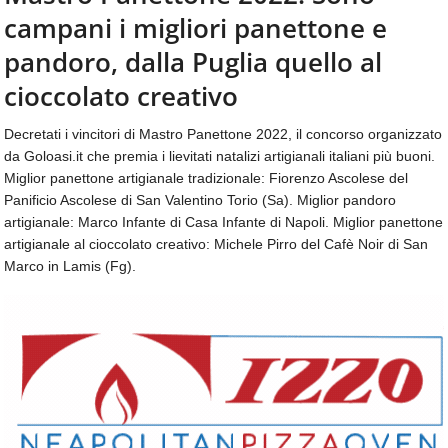
aggiornamenti
campani i migliori panettone e
CONTATTI
quotidiani
su
pandoro, dalla Puglia quello al
temi
cioccolato creativo
come
ospitalità,
Decretati i vincitori di Mastro Panettone 2022, il concorso organizzato
ristorazione,
da Goloasi.it che premia i lievitati natalizi artigianali italiani più buoni.
food
&
Miglior panettone artigianale tradizionale: Fiorenzo Ascolese del
beverage,
Panificio Ascolese di San Valentino Torio (Sa). Miglior pandoro
catering
artigianale: Marco Infante di Casa Infante di Napoli. Miglior panettone
e
artigianale al cioccolato creativo: Michele Pirro del Cafè Noir di San
articoli
Marco in Lamis (Fg).
quotidiani
sul
mondo
dell'alimentazione,
dei
consumi
fuoricasa,
del