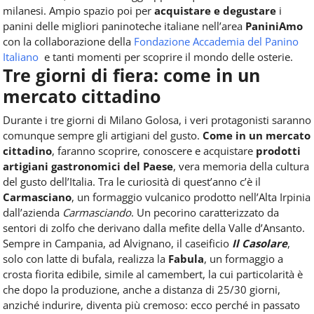
milanesi. Ampio spazio poi per
acquistare e degustare
i
panini delle migliori paninoteche italiane nell’area
Panini
Amo
con la collaborazione della
Fondazione Accademia del Panino
Italiano
e tanti momenti per scoprire il mondo delle osterie.
Tre giorni di fiera: come in un
mercato cittadino
Durante i tre giorni di Milano Golosa, i veri protagonisti saranno
comunque sempre gli artigiani del gusto.
Come in un mercato
cittadino
, faranno scoprire, conoscere e acquistare
prodotti
artigiani gastronomici del Paese
, vera memoria della cultura
del gusto dell’Italia.
Tra le curiosità di quest’anno c’è il
Carmasciano
, un formaggio vulcanico prodotto nell’Alta Irpinia
dall’azienda
Carmasciando
. Un pecorino caratterizzato da
sentori di zolfo che derivano dalla mefite della Valle d’Ansanto.
Sempre in Campania, ad Alvignano, il caseificio
Il
Casolare
,
solo con latte di bufala, realizza la
Fabula
, un formaggio a
crosta fiorita edibile, simile al camembert, la cui particolarità è
che dopo la produzione, anche a distanza di 25/30 giorni,
anziché indurire, diventa più cremoso: ecco perché in passato