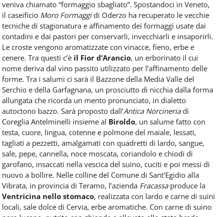
veniva chiamato “formaggio sbagliato”.
Spostandoci in Veneto,
il caseificio
Moro Formaggi
di Oderzo ha recuperato le vecchie
tecniche di stagionatura e affinamento dei formaggi usate dai
contadini e dai pastori per conservarli, invecchiarli e insaporirli.
Le croste vengono aromatizzate con vinacce, fieno, erbe e
cenere. Tra questi c’
è
il Fior d’Arancio
, un
erborinato il cui
nome deriva dal vino passito utilizzato per l’affinamento delle
forme.
Tra i salumi ci sarà
il Bazzone della Media Valle del
Serchio e della Garfagnana, un prosciutto di nicchia dalla forma
allungata che ricorda un mento pronunciato, in dialetto
autoctono bazzo.
Sarà proposto dall’
Antica Norcineria
di
Coreglia Antelminelli insieme al
Biroldo
, un salume fatto con
testa, cuore, lingua, cotenne e polmone del maiale, lessati,
tagliati a pezzetti, amalgamati con quadretti di lardo, sangue,
sale, pepe, cannella, noce moscata, coriandolo e chiodi di
garofano, insaccati nella vescica del suino, cuciti e poi messi di
nuovo a bollire.
Nelle colline del Comune di Sant'Egidio alla
Vibrata, in provincia di Teramo, l’azienda
Fracassa
produce la
Ventricina nello stomaco
, realizzata con lardo e carne di suini
locali, sale dolce di Cervia, erbe aromatiche. Con carne di suino