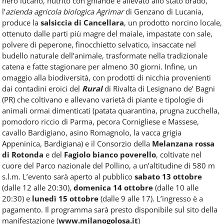
nero lucano, nutrito con ghiande e allevato allo stato brado,
l’
azienda agricola biologica Agrimar
di Genzano di Lucania,
produce la
salsiccia di Cancellara
, un prodotto norcino locale,
ottenuto dalle parti più magre del maiale, impastate con sale,
polvere di peperone, finocchietto selvatico, insaccate nel
budello naturale dell’animale, trasformate nella tradizionale
catena e fatte stagionare per almeno 30 giorni.
Infine, un
omaggio alla biodiversità, con prodotti di nicchia provenienti
dai contadini eroici del
Rural
di Rivalta di Lesignano de’ Bagni
(PR) che coltivano e allevano varietà di piante e tipologie di
animali ormai dimenticat
i (patata quarantina, prugna zucchella,
pomodoro riccio di Parma, pecora Cornigliese e Massese,
cavallo Bardigiano, asino Romagnolo, la vacca grigia
Appeninica, Bardigiana) e il Consorzio della
Melanzana rossa
di Rotonda
e del
Fagiolo bianco poverello
, coltivate nel
cuore del Parco nazionale del Pollino, a un’altitudine
di 580 m
s.l.m.
L’evento sarà aperto al pubblico
sabato 13 ottobre
(dalle 12 alle 20:30),
domenica 14 ottobre
(dalle 10 alle
20:30) e
lunedì 15 ottobre
(dalle 9 alle 17). L’ingresso è a
pagamento. Il programma sarà presto disponibile sul sito della
manifestazione (
www.milanogolosa.it
)