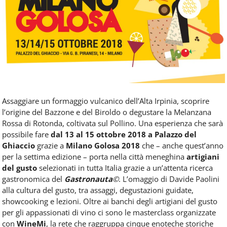
Food
Service
e
tutte
le
novità
del
comparto
Horeca.
Assaggiare un formaggio vulcanico dell’Alta Irpinia, scoprire
l’origine del Bazzone e del Biroldo o degustare la Melanzana
Ro
ssa di Rotonda, coltivata sul Pollino.
Una esperienza che sarà
possibile fare
dal 13 al 15 ottobre 2018 a Palazzo del
Ghiaccio
grazie a
Milano Golosa 2018
che – anche quest’anno
per la settima edizione – porta nella città me
neghina
artigiani
del gusto
selezionati in tutta Italia grazie a un’attenta ricerca
gastronomica del
Gastronauta
©
. L’omaggio di Davide Paolini
alla cultura del gusto, tra assaggi, degustazioni guidat
e,
showcooking e lezioni. Oltre ai banchi degli artigiani del gusto
per gli appassionati di vino ci sono le masterclass organizzate
con
WineMi
, la rete che raggruppa cinque enoteche storiche