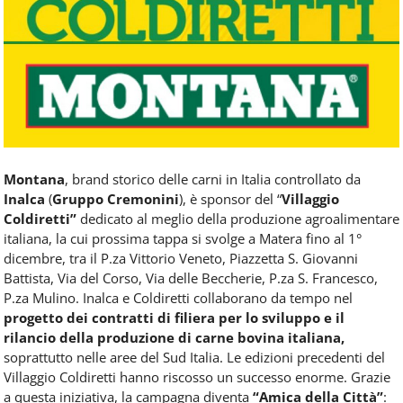
Food
Service
e
tutte
le
novità
del
comparto
Horeca.
Montana
, brand storico delle carni in Italia controllato da
Inalca
(
Gruppo Cremonini
), è sponsor del “
Villaggio
Coldiretti”
dedicato al meglio della produzione agroalimentare
italiana, la cui prossima tappa si svolge a Matera fino al 1°
dicembre, tra il P.za Vittorio Veneto, Piazzetta S. Giovanni
Battista, Via del Corso, Via delle Beccherie, P.za S. Francesco,
P.za Mulino. Inalca e Coldiretti collaborano da tempo nel
progetto dei contratti di filiera per lo sviluppo e il
rilancio della produzione di carne bovina italiana,
soprattutto nelle aree del Sud Italia. Le edizioni precedenti del
Villaggio Coldiretti hanno riscosso un successo enorme. Grazie
a questa iniziativa, la campagna diventa
“Amica della Città”
: