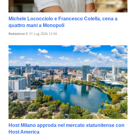
Michele Lococciolo e Francesco Colella, cena a
quattro mani a Monopoli
Redazione 5
31 Lug 2026 12:34
Host Milano approda nel mercato statunitense con
Host America