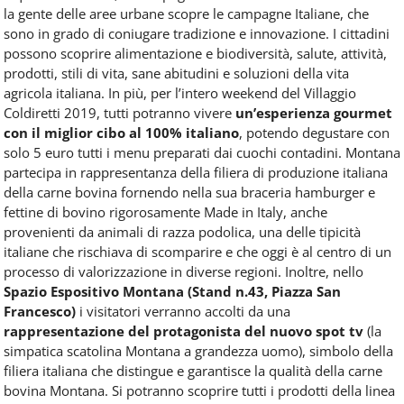
la gente delle aree urbane scopre le campagne Italiane, che
sono in grado di coniugare tradizione e innovazione. I cittadini
possono scoprire alimentazione e biodiversità, salute, attività,
prodotti, stili di vita, sane abitudini e soluzioni della vita
agricola italiana. In più, per l’intero weekend del Villaggio
Coldiretti 2019, tutti potranno vivere
un’esperienza gourmet
con il miglior cibo al 100% italiano
, potendo degustare con
solo 5 euro tutti i menu preparati dai cuochi contadini. Montana
partecipa in rappresentanza della filiera di produzione italiana
della carne bovina fornendo nella sua braceria hamburger e
fettine di bovino rigorosamente Made in Italy, anche
provenienti da animali di razza podolica, una delle tipicità
italiane che rischiava di scomparire e che oggi è al centro di un
processo di valorizzazione in diverse regioni. Inoltre, nello
Spazio Espositivo Montana (Stand n.43, Piazza San
Francesco)
i visitatori verranno accolti da una
rappresentazione del protagonista del nuovo spot tv
(la
simpatica scatolina Montana a grandezza uomo), simbolo della
filiera italiana che distingue e garantisce la qualità della carne
bovina Montana. Si potranno scoprire tutti i prodotti della linea