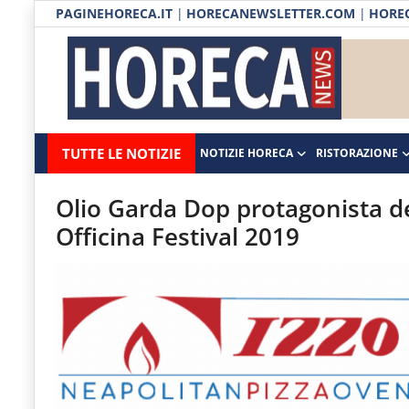
PAGINEHORECA.IT
|
HORECANEWSLETTER.COM
|
HOREC
Notizie HORECA
Horecanews.it
Notizie
TUTTE LE NOTIZIE
NOTIZIE HORECA
RISTORAZIONE
Ristorazione
-
Horeca
-
Ospitalità
Olio Garda Dop protagonista d
Il
Officina Festival 2019
Distribuzione
portale
del
Prodotti | Dispensa Horeca
canale
Eventi
Horeca
e
RUBRICHE
del