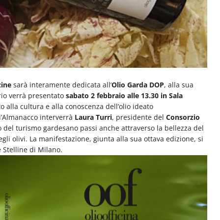
zine
sarà interamente dedicata all’
Olio Garda DOP
, alla sua
ario verrà presentato
sabato 2 febbraio alle 13.30 in Sala
to alla cultura e alla conoscenza dell’olio ideato
ll’Almanacco interverrà
Laura Turri
, presidente del
Consorzio
o del turismo gardesano passi anche attraverso la bellezza del
gli olivi. La manifestazione, giunta alla sua ottava edizione, si
 Stelline di Milano.