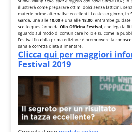
showcooking
Dolci sani e leggeri con l’olio Garda DOP
, in
illustrerà come preparare ottimi dolci senza latticini, sen
materie prime alternative eccellenti. Lo stesso giorno, in
Garda, una alle
10.00
e una alle
18.00
, entrambe guidate 
scelto quest’anno da
Olio Officina Festival
, che lega la f
sguardo sul modo di comunicare l’olio e su come la pubblic
Festival fin dalla prima edizione è promuovere la conosce
sana e corretta dieta alimentare.
Clicca qui per maggiori info
Festival 2019
Compila il mio
modulo online
.