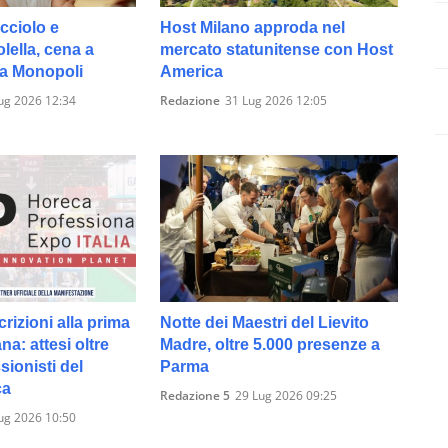
cciolo e
Host Milano approda nel
ella, cena a
mercato statunitense con Host
 a Monopoli
America
ug 2026 12:34
Redazione
31 Lug 2026 12:05
crizioni alla prima
Notte dei Maestri del Lievito
ana: attesi oltre
Madre, oltre 5.000 presenze a
sionisti del
Parma
ca
Redazione 5
29 Lug 2026 09:25
ug 2026 10:50