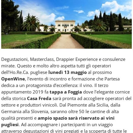
Food
Service
e
tutte
le
novità
del
comparto
Horeca.
Degustazioni, Masterclass, Drappier Experience e consulenze
mirate. Questo e molto altro aspetta tutti gli operatori
dell’Ho.Re.Ca. pugliese
lunedì 13 maggio
al prossimo
OpenWine
, l’evento di incontro e formazione che Partesa
dedica a un protagonista d’eccellenza: il vino. Il terzo
appuntamento 2019 fa
tappa a Foggia
dove l’elegante cornice
della storica
Casa Freda
sarà pronta ad accogliere operatori del
settore e produttori vinicoli. Dal Piemonte alla Sicilia, dalla
Germania alla Slovenia, saranno oltre 50 le cantine di alta
qualità presenti e
ampio spazio sarà riservato ai vini
pugliesi
. Ad accompagnare i partecipanti in un viaggio
attraverso degustazioni di vini pregiati e la scoperta di tutte le