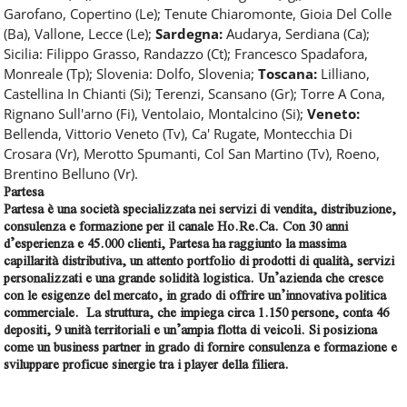
Garofano, Copertino (Le); Tenute Chiaromonte, Gioia Del Colle
(Ba), Vallone, Lecce (Le);
Sardegna:
Audarya, Serdiana (Ca);
Sicilia: Filippo Grasso, Randazzo (Ct); Francesco Spadafora,
Monreale (Tp); Slovenia: Dolfo, Slovenia;
Toscana:
Lilliano,
Castellina In Chianti (Si); Terenzi, Scansano (Gr); Torre A Cona,
Rignano Sull'arno (Fi), Ventolaio, Montalcino (Si);
Veneto:
Bellenda, Vittorio Veneto (Tv), Ca' Rugate, Montecchia Di
Crosara (Vr), Merotto Spumanti, Col San Martino (Tv), Roeno,
Brentino Belluno (Vr).
Partesa
Partesa è una società specializzata nei servizi di vendita, distribuzione,
consulenza e formazione per il canale Ho.Re.Ca. Con 30 anni
d’esperienza e 45.000 clienti, Partesa ha raggiunto la massima
capillarità distributiva, un attento portfolio di prodotti di qualità, servizi
personalizzati e una grande solidità logistica. Un’azienda che cresce
con le esigenze del mercato, in grado di offrire un’innovativa politica
commerciale. La struttura, che impiega circa 1.150 persone, conta 46
depositi, 9 unità territoriali e un’ampia flotta di veicoli. Si posiziona
come un business partner in grado di fornire consulenza e formazione e
sviluppare proficue sinergie tra i player della filiera.