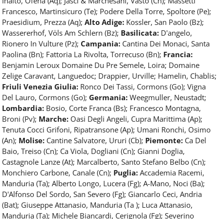
Inalto, Ofena (Aq); Jasci & Marchesani, Vasto (Ch); Massetti
Francesco, Martinsicuro (Te); Podere Della Torre, Spoltore (Pe);
Praesidium, Prezza (Aq);
Alto Adige:
Kossler, San Paolo (Bz);
Wassererhof, Völs Am Schlern (Bz);
Basilicata:
D'angelo,
Rionero In Vulture (Pz);
Campania:
Cantina Dei Monaci, Santa
Paolina (Bn); Fattoria La Rivolta, Torrecuso (Bn);
Francia:
Benjamin Leroux Domaine Du Pre Semele, Loira; Domaine
Zelige Caravant, Languedoc; Drappier, Urville; Hamelin, Chablis;
Friuli Venezia Giulia:
Ronco Dei Tassi, Cormons (Go); Vigna
Del Lauro, Cormons (Go);
Germania:
Weegmuller, Neustadt;
Lombardia:
Bosio, Corte Franca (Bs); Francesco Montagna,
Broni (Pv);
Marche:
Oasi Degli Angeli, Cupra Marittima (Ap);
Tenuta Cocci Grifoni, Ripatransone (Ap); Umani Ronchi, Osimo
(An);
Molise:
Cantine Salvatore, Ururi (Cb);
Piemonte:
Ca Del
Baio, Treiso (Cn); Ca Viola, Dogliani (Cn); Gianni Doglia,
Castagnole Lanze (At); Marcalberto, Santo Stefano Belbo (Cn);
Monchiero Carbone, Canale (Cn);
Puglia:
Accademia Racemi,
Manduria (Ta); Alberto Longo, Lucera (Fg); A-Mano, Noci (Ba);
D'Alfonso Del Sordo, San Severo (Fg); Giancarlo Ceci, Andria
(Bat); Giuseppe Attanasio, Manduria (Ta ); Luca Attanasio,
Manduria (Ta); Michele Biancardi, Cerignola (Fg); Severino