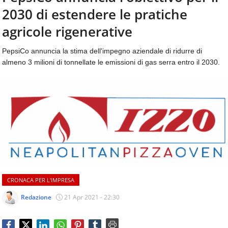
aggiornamenti
2030 di estendere le pratiche
CONTATTI
quotidiani
su
agricole rigenerative
temi
come
PepsiCo annuncia la stima dell'impegno aziendale di ridurre di
ospitalità,
almeno 3 milioni di tonnellate le emissioni di gas serra entro il 2030.
ristorazione,
food
&
beverage,
catering
e
articoli
quotidiani
sul
mondo
dell'alimentazione,
CRONACA PER L'IMPRESA
dei
consumi
Redazione
21 Apr 2021 - 22:30
fuoricasa,
del