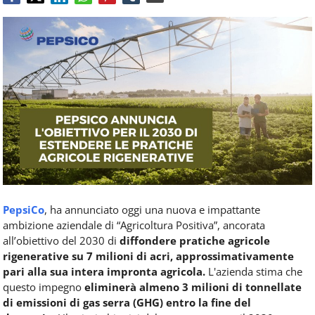
Food
Service
e
tutte
le
novità
del
comparto
Horeca.
PepsiCo
, ha annunciato oggi una nuova e impattante
ambizione aziendale di “Agricoltura Positiva”, ancorata
all’obiettivo del 2030 di
diffondere pratiche agricole
rigenerative su 7 milioni di acri, approssimativamente
pari alla sua intera impronta agricola.
L'azienda stima che
questo impegno
eliminerà almeno 3 milioni di tonnellate
di emissioni di gas serra (GHG) entro la fine del