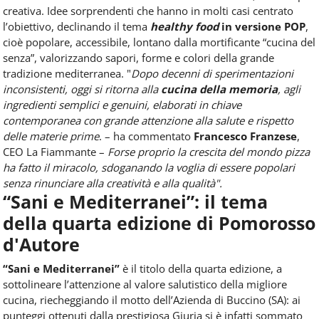
creativa.
Idee sorprendenti che hanno in molti casi centrato
l’obiettivo, declinando il tema
healthy food
in versione POP
,
cioè popolare, accessibile, lontano dalla mortificante “cucina del
senza”, valorizzando sapori, forme e colori della grande
tradizione mediterranea.
"
Dopo decenni di sperimentazioni
inconsistenti, oggi si ritorna alla
cucina della memoria
, agli
ingredienti semplici e genuini, elaborati in chiave
contemporanea con grande attenzione alla salute e rispetto
delle materie prime
. – ha commentato
Francesco Franzese
,
CEO La Fiammante –
Forse proprio la crescita del mondo pizza
ha fatto il miracolo, sdoganando la voglia di essere popolari
senza rinunciare alla creatività e alla qualità".
“Sani e Mediterranei”: il tema
della quarta edizione di Pomorosso
d'Autore
“Sani e Mediterranei”
è il titolo della quarta edizione, a
sottolineare l’attenzione al valore salutistico della migliore
cucina, riecheggiando il motto dell’Azienda di Buccino (SA): ai
punteggi ottenuti dalla prestigiosa Giuria si è infatti sommato