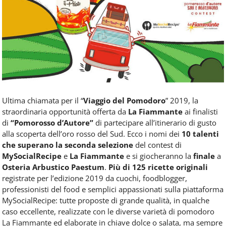
Food
Service
e
tutte
le
novità
del
comparto
Horeca.
Ultima chiamata per il “
Viaggio del Pomodoro
” 2019, la
straordinaria opportunità offerta da
La Fiammante
ai finalisti
di
“Pomorosso d’Autore”
di partecipare all’itinerario di gusto
alla scoperta dell’oro rosso del Sud.
Ecco i nomi dei
10 talenti
che superano la seconda selezione
del contest di
MySocialRecipe
e
La Fiammante
e si giocheranno la
finale
a
Osteria Arbustico Paestum
.
Più di 125 ricette originali
registrate per l’edizione 2019 da cuochi, foodblogger,
professionisti del food e semplici appassionati sulla piattaforma
MySocialRecipe: tutte proposte di grande qualità, in qualche
caso eccellente, realizzate con le diverse varietà di pomodoro
La Fiammante ed elaborate in chiave dolce o salata, ma sempre