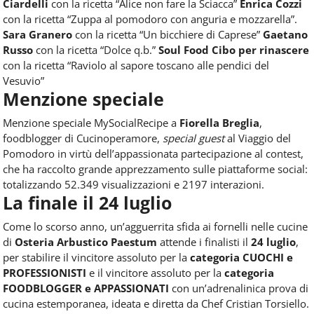
Ciardelli
con la ricetta “Alice non fare la Sciacca”
Enrica Cozzi
con la ricetta “
Zuppa al pomodoro con anguria e mozzarella”.
Sara Granero
con la ricetta “Un bicchiere di Caprese”
Gaetano
Russo
con la ricetta “Dolce q.b.”
Soul Food Cibo per rinascere
con la ricetta “
Raviolo al sapore toscano alle pendici del
Vesuvio”
Menzione speciale
Menzione speciale MySocialRecipe a
Fiorella Breglia
,
foodblogger di Cucinoperamore,
special guest
al Viaggio del
Pomodoro in virtù dell’appassionata partecipazione al contest,
che ha raccolto grande apprezzamento sulle piattaforme social:
totalizzando 52.349 visualizzazioni e 2197 interazioni.
La finale il 24 luglio
Come lo scorso anno, un’agguerrita sfida ai fornelli nelle cucine
di
Osteria Arbustico Paestum
attende i finalisti il
24 luglio
,
per stabilire il vincitore assoluto per la
categoria CUOCHI e
PROFESSIONISTI
e il vincitore assoluto per la
categoria
FOODBLOGGER e APPASSIONATI
con un’adrenalinica prova di
cucina estemporanea, ideata e diretta da Chef Cristian Torsiello.