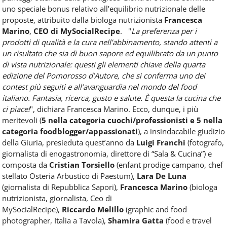
uno speciale bonus relativo all’equilibrio nutrizionale delle
proposte, attribuito dalla biologa nutrizionista
Francesca
Marino
,
CEO di MySocialRecipe
.
"
La preferenza per i
prodotti di qualità e la cura nell’abbinamento, stando attenti a
un risultato che sia di buon sapore ed equilibrato da un punto
di vista nutrizionale: questi gli elementi chiave della quarta
edizione del Pomorosso d’Autore, che si conferma uno dei
contest più seguiti e all’avanguardia nel mondo del food
italiano. Fantasia, ricerca, gusto e salute. È questa la cucina che
ci piace!
", dichiara Francesca Marino.
Ecco, dunque, i più
meritevoli (
5 nella categoria cuochi/professionisti e 5 nella
categoria foodblogger/appassionati
), a insindacabile giudizio
della Giuria, presieduta quest’anno da
Luigi Franchi
(fotografo,
giornalista di enogastronomia, direttore di “Sala & Cucina”) e
composta da
Cristian Torsiello
(enfant prodige campano, chef
stellato Osteria Arbustico di Paestum),
Lara De Luna
(giornalista di Repubblica Sapori),
Francesca Marino
(biologa
nutrizionista, giornalista, Ceo di
MySocialRecipe),
Riccardo
Melillo
(graphic and food
photographer, Italia a Tavola),
Shamira Gatta
(food e travel