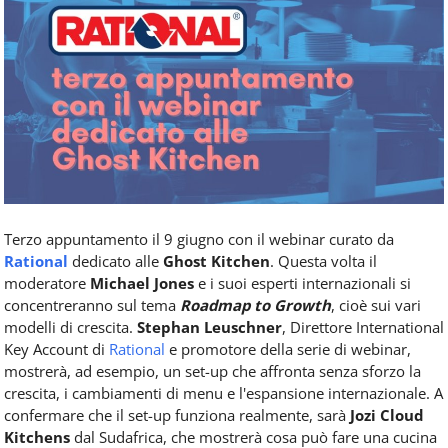
Food
Service
e
tutte
le
novità
del
comparto
Horeca.
Terzo appuntamento il 9 giugno con il webinar curato da
Rational
dedicato alle
Ghost Kitchen
. Questa volta il
moderatore
Michael Jones
e i suoi esperti internazionali si
concentreranno sul tema
Roadmap to Growth
, cioè sui vari
modelli di crescita.
Stephan Leuschner
, Direttore International
Key Account di
Rational
e promotore della serie di webinar,
mostrerà, ad esempio, un set-up che affronta senza sforzo la
crescita, i cambiamenti di menu e l'espansione internazionale. A
confermare che il set-up funziona realmente, sarà
Jozi Cloud
Kitchens
dal Sudafrica, che mostrerà cosa può fare una cucina